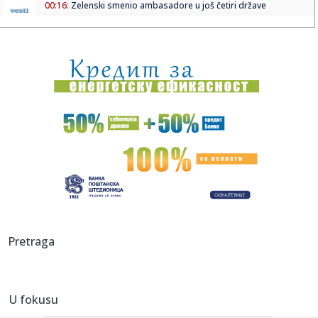
00:16:
Zelenski smenio ambasadore u još četiri države
00:09:
Humska konačno videla konkretan Partizan! Pogledajte
hajlajtse p...
00:05:
Roganović ne pomišlja na opuštanje: Uvek ima mesta za
napredak...
00:04:
Vukotić ne zna ko je Baba: "Vidim da ga svi hvale"
00:01:
Na današnji dan, 7. avgust
23:59:
U predgrađu Damaska podignut autobus u vazduh, dve
osobe poginul...
23:55:
ROMAŠČENKO POSLE POTOPA U HUMSKOJ: Jedna stvar
Pretraga
posebno ga je ra...
23:54:
Aleksić: "Nemamo čega da se plašimo u Kazahstanu"
VIDEO
U fokusu
23:48:
Trener Tobola: "Hteli smo da Partizan napada po krilu"