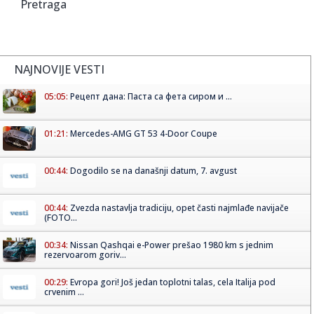
Pretraga
NAJNOVIJE VESTI
05:05:
Рецепт дана: Паста са фета сиром и ...
01:21:
Mercedes-AMG GT 53 4-Door Coupe
00:44:
Dogodilo se na današnji datum, 7. avgust
00:44:
Zvezda nastavlja tradiciju, opet časti najmlađe navijače
(FOTO...
00:34:
Nissan Qashqai e-Power prešao 1980 km s jednim
rezervoarom goriv...
00:29:
Evropa gori! Još jedan toplotni talas, cela Italija pod
crvenim ...