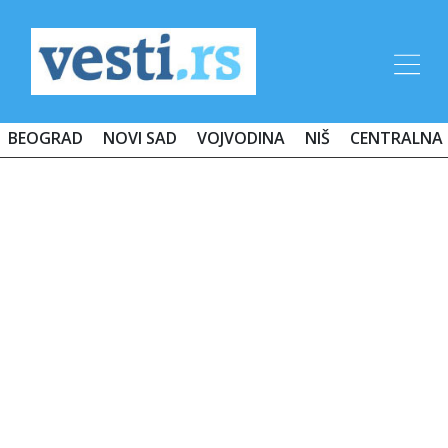
BEOGRAD
NOVI SAD
VOJVODINA
NIŠ
CENTRALNA 