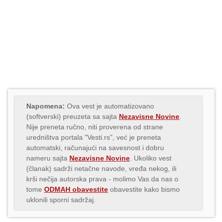
Napomena:
Ova vest je automatizovano
(softverski) preuzeta sa sajta
Nezavisne Novine
.
Nije preneta ručno, niti proverena od strane
uredništva portala "Vesti.rs", već je preneta
automatski, računajući na savesnost i dobru
nameru sajta
Nezavisne Novine
. Ukoliko vest
(članak) sadrži netačne navode, vređa nekog, ili
krši nečija autorska prava - molimo Vas da nas o
tome
ODMAH obavestite
obavestite kako bismo
uklonili sporni sadržaj.