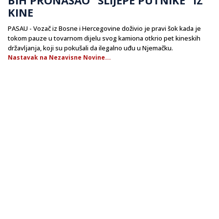
KINE
PASAU - Vozač iz Bosne i Hercegovine doživio je pravi šok kada je
tokom pauze u tovarnom dijelu svog kamiona otkrio pet kineskih
državljanja, koji su pokušali da ilegalno uđu u Njemačku.
Nastavak na Nezavisne Novine...