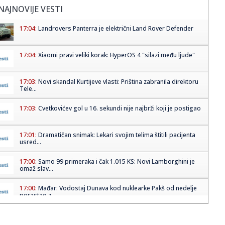
NAJNOVIJE VESTI
17:04:
Landrovers Panterra je električni Land Rover Defender
17:04:
Xiaomi pravi veliki korak: HyperOS 4 "silazi među ljude"
17:03:
Novi skandal Kurtijeve vlasti: Priština zabranila direktoru
Tele...
17:03:
Cvetkovićev gol u 16. sekundi nije najbrži koji je postigao
17:01:
Dramatičan snimak: Lekari svojim telima štitili pacijenta
usred...
17:00:
Samo 99 primeraka i čak 1.015 KS: Novi Lamborghini je
omaž slav...
17:00:
Mađar: Vodostaj Dunava kod nuklearke Pakš od nedelje
porastao z...
17:00:
Ministarka Paunović bila u Guči i hvalila trubu