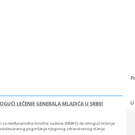
P
U
GUĆI LEČENJE GENERALA MLADIĆA U SRBIJI
m za međunarodne krivične sudove (MMKS) da omogući lečenje
og kontinuiranog pogoršanja njegovog zdravstvenog stanja.