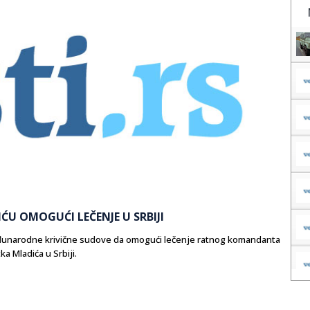
ĆU OMOGUĆI LEČENJE U SRBIJI
đunarodne krivične sudove da omogući lečenje ratnog komandanta
a Mladića u Srbiji.