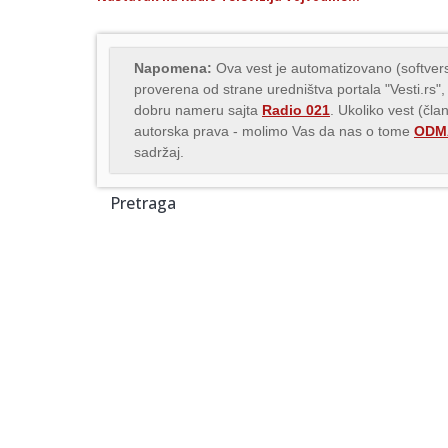
Napomena:
Ova vest je automatizovano (softvers
proverena od strane uredništva portala "Vesti.rs",
dobru nameru sajta
Radio 021
. Ukoliko vest (čla
autorska prava - molimo Vas da nas o tome
ODMA
sadržaj.
Pretraga