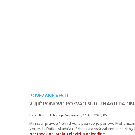
POVEZANE VESTI
VUJIĆ PONOVO POZVAO SUD U HAGU DA OMO
Izvor:
Radio Televizija Vojvodine
,
16.Apr.2026
, 06:38
Ministar pravde Nenad Vujić pozvao je ponovo Mehaniza
generala Ratka Mladića u Srbiji, izrazivši zabrinutost zb
Nastavak na Radio Televizija Vojvodine...