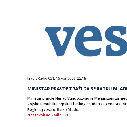
Izvor:
Radio 021
,
15.Apr.2026
, 22:16
MINISTAR PRAVDE TRAŽI DA SE RATKU MLADI
Ministar pravde Nenad Vujić pozvao je Mehanizam za me
Vojske Republike Srpske i haškog osuđenika generala Ratk
Pogledaj vesti o:
Ratko Mladić
Nastavak na Radio 021...