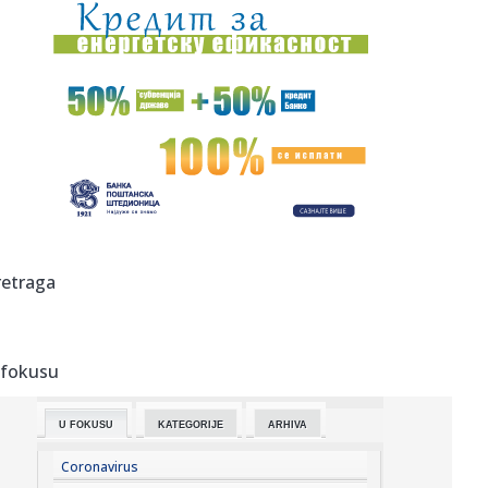
16:56:
Sud naložio Meti da uplati 567 miliona dolara u fond za
mentalno...
16:55:
Radulović: Ko je Miliću omogućio da godinu i po dana drži
oru...
16:52:
EVROLIGAŠKI POVRATAK: Žalgiris ponovo doveo Kinana
Evansa, milj...
16:52:
Predsjednica Norveškog saveza pozvala Đanija Infantina
na ostav...
16:52:
U Gradišci nema restrikcije vode: Kapacitet duplo veći od
retraga
potro...
16:52:
Od brzine do alkohola: Ovo su kazne za saobraćajne
prekršaje u ...
 fokusu
16:52:
Saobraćajni kolaps u Banjaluci: Za nekoliko kilometara
treba 45 ...
U FOKUSU
KATEGORIJE
ARHIVA
16:50:
Vučević bez potvrde o povratku Stefanovića, Nikolića i
Mihajl...
Coronavirus