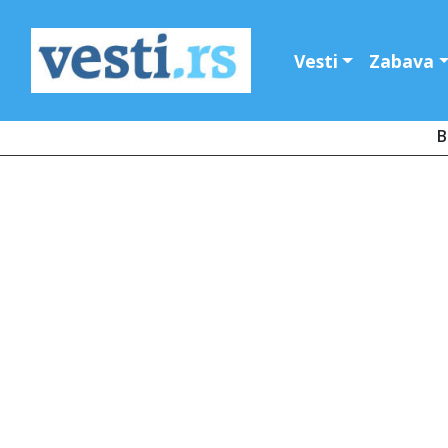
Vesti
Zabava
B