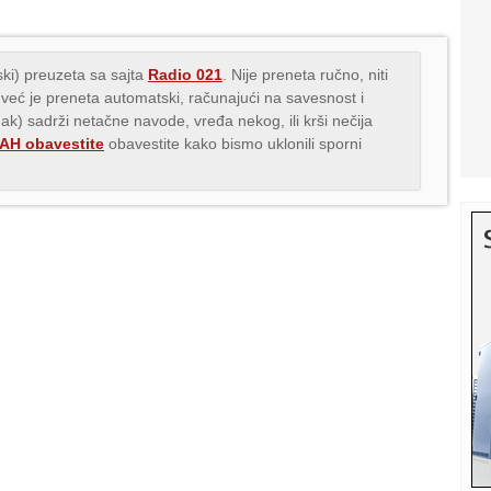
ki) preuzeta sa sajta
Radio 021
. Nije preneta ručno, niti
 već je preneta automatski, računajući na savesnost i
nak) sadrži netačne navode, vređa nekog, ili krši nečija
H obavestite
obavestite kako bismo uklonili sporni