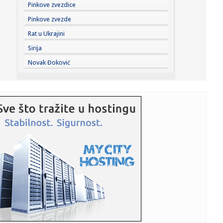
16:49:
EIB odobrila kredit od 100 miliona evra Rumuniji
Pinkove zvezdice
Pinkove zvezde
16:49:
Ove lutke se hitno povlače iz prodaje: RAPEX upozorava na
Rat u Ukrajini
opasne...
Sirija
16:48:
Premijerligaška "bomba": Siti našao zamenu za Rodrija u
Novak Đoković
redovim...
16:47:
Djetinjstvo nekad i sad: Djeca 80-ih živjela su po sasvim
druga...
16:46:
Tramp otkrio koga bi podržao kao svog naslednika!
Njega bi voleo...
16:45:
Nizak vodostaj Rajne pravi probleme industriji
16:43:
SF Night: POSLEDNJI DANI ULICE HRASTOVA u Concept
Cinema i CineSt...
16:40:
Korejci se protiv toplotnog talasa bore psećom čorbom?!
"Ima le...
16:36:
"Arktički štit" se aktivira; NATO šalje vojsku na Grenland