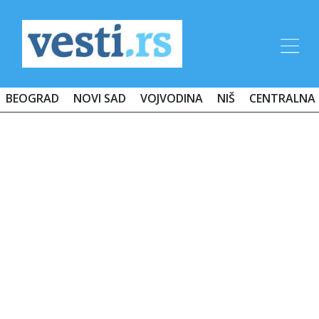
BEOGRAD
NOVI SAD
VOJVODINA
NIŠ
CENTRALNA 