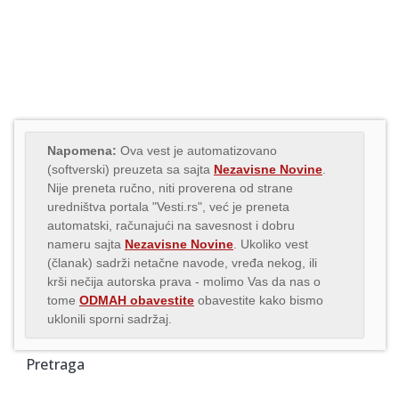
Napomena:
Ova vest je automatizovano
(softverski) preuzeta sa sajta
Nezavisne Novine
.
Nije preneta ručno, niti proverena od strane
uredništva portala "Vesti.rs", već je preneta
automatski, računajući na savesnost i dobru
nameru sajta
Nezavisne Novine
. Ukoliko vest
(članak) sadrži netačne navode, vređa nekog, ili
krši nečija autorska prava - molimo Vas da nas o
tome
ODMAH obavestite
obavestite kako bismo
uklonili sporni sadržaj.
Pretraga