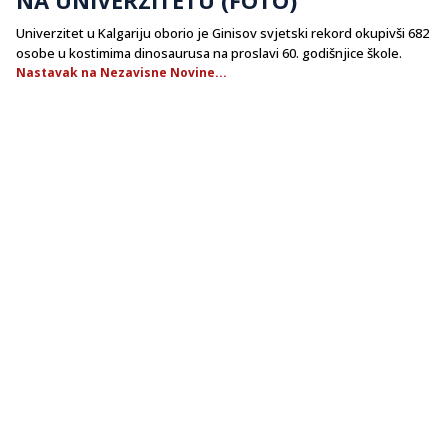
​Univerzitet u Kalgariju oborio je Ginisov svjetski rekord okupivši 682
osobe u kostimima dinosaurusa na proslavi 60. godišnjice škole.
Nastavak na Nezavisne Novine...