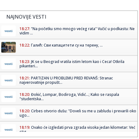
NAJNOVIJE VESTI
18:27:
"Na početku smo mnogo većeg rata" Vučić u podkastu: Ne
vidim ...
18:22:
Галић: Сви капацитети су на терену, ...
18:23:
JK se u Beograd vratila istim letom kao i Ceca! Otkrila
pikanteri...
18:21:
PARTIZAN U PROBLEMU PRED REVANŠ: Stranac
najverovatnije propušt...
18:20:
Đokić, Lompar, Bodiroga, Vidić...; Kako se raspala
"studentska...
18:20:
Cirbes otvorio dušu: "Doveli su me u zabludu i prevarili oko
ugo...
18:19:
Ovako će izgledati prva zgrada visoka jedan kilometar: Već
stig...