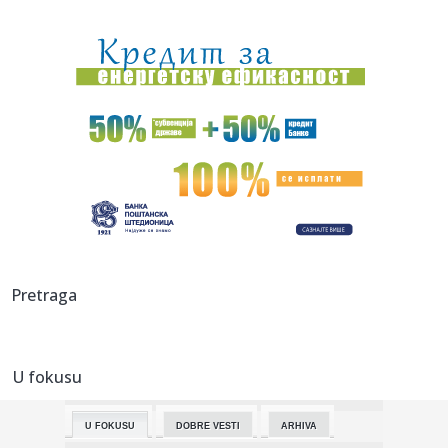
18:18:
Gledaoci ne prestaju da pričaju o novoj seriji: "Želimo
drugu s...
18:16:
Glavni evropski aerodromi povremeno deaktiviraju EES
sistem zbog ...
18:13:
Veliki udarac za organizatore Sinsinatija - povukao se jedan
od g...
18:13:
Stiglo upozorenje za Beograđane, ali nema mesta za
paniku: Ako o...
18:06:
Iznenađenje: Siner odustao od Sinsinatija!
18:03:
Brnabić žestoko odgovorila Milivojeviću: Konačno palo
Pretraga
priznan...
18:01:
Lekari UKC Niš u Supovcu: Meštani na preventivnim
pregledima
U fokusu
18:01:
Electropop – Niš – Bulevar 12.Februar 76 – 29.08.2026
U FOKUSU
DOBRE VESTI
ARHIVA
17:58:
Nakon izjave Zelenskog, uklonjena ogromna zastava