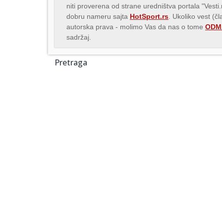
niti proverena od strane uredništva portala "Vesti
dobru nameru sajta
HotSport.rs
. Ukoliko vest (č
autorska prava - molimo Vas da nas o tome
ODMA
sadržaj.
Pretraga