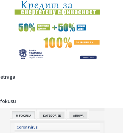
12:37:
Argentinski fudbaler Fakundo Buonanote prešao na
pozajmicu u El...
12:36:
Tramp srećan zbog izbora novog predsednika Kolumbije:
Šalje mu ...
12:34:
Cvijanovićeva: Prošla su vremena uvođenja sankcija
12:34:
Srednjovjekovni festival "Vitezovi Tvrdimića" okupio
brojne mali...
12:33:
Gužve na granici: Na Preševu čeka se oko sat vremena,
retraga
Gradina ...
12:32:
Uvećana trgovinska razmena između Srbije i Ukrajine:
Vučić i ...
 fokusu
12:29:
Mediji otkrivaju: Evo zašto su blokaderi udarili veto na
Jasminu...
U FOKUSU
KATEGORIJE
ARHIVA
12:28:
Vraćaju li se baterije na telefonima koje sami možete
zamijenit...
Coronavirus