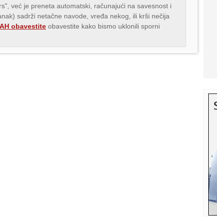
.rs", već je preneta automatski, računajući na savesnost i
lanak) sadrži netačne navode, vređa nekog, ili krši nečija
H obavestite
obavestite kako bismo uklonili sporni