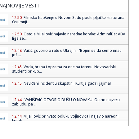
NAJNOVIJE VESTI
12:50:
Filmsko hapšenje u Novom Sadu posle pljačke restorana:
Osumnji...
12:50:
Ostoja Mijailović najavio naredne korake: AdmiralBet ABA
liga se...
12:48:
Vučić govorio o ratu u Ukrajini: "Bojim se da ćemo imati
još ...
12:45:
Voda, hrana i oprema za one na terenu: Novosadski
studenti prikup...
12:45:
Neviđeni incident u skupštini: Kurtija gađali jajima!
12:44:
IVANIŠEVIĆ OTVORIO DUŠU O NOVAKU: Otkrio najveću
zabludu, pa ...
12:44:
Mijalilović prihvato odluku Vojinovića i najavio naredni
korak
12:42:
Interesantan transfer Dinamo Zagreba: Napadač PSŽ-a
prelazi na ...