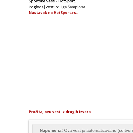
Sportske vesti - HotSport.
Pogledaj vesti o:
Liga Šampiona
Nastavak na HotSport.rs...
Pročitaj ovu vest iz drugih izvora
Napomena:
Ova vest je automatizovano (softvers