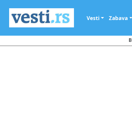
Vesti
Zabava
B