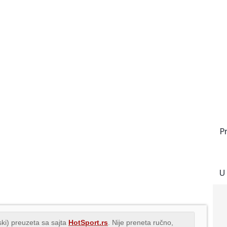
P
U
ki) preuzeta sa sajta
HotSport.rs
. Nije preneta ručno,