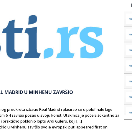
AL MADRID U MINHENU ZAVRŠIO
g preokreta izbacio Real Madrid i plasirao se u polufinale Lige
om 6:4 završio posao u svoju korist. Utakmica je počela šokantno za
praktično poklonio loptu Ardi Guleru, koji […]
id u Minhenu završio svoje evropski put! appeared first on