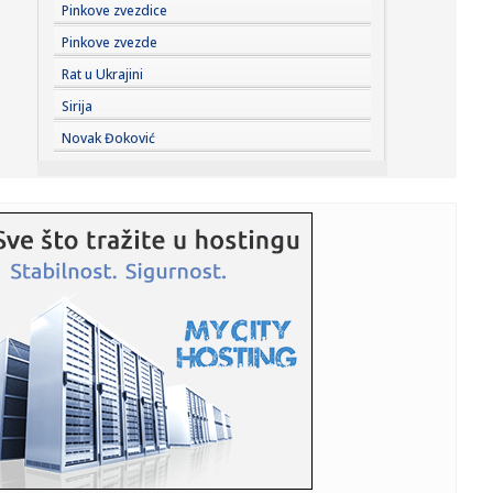
12:25:
Uklonjene tri velike i više malih divljih deponija
Pinkove zvezdice
Pinkove zvezde
12:25:
Posle požara zabrana gradnje 30 godina? Akademski
Rat u Ukrajini
plenum traži ...
Sirija
12:24:
Najmirisniji novitet leta: Gisou hair & body mist
Novak Đoković
12:21:
Oglasio se MUP: Građanima Srbije upućen apel
12:21:
Od BMW-a do Volkswagena: Ko zapravo kontroliše
svjetske automobi...
12:21:
Vučić i Zelenski se obraćaju medijima
12:20:
Ukrajinski mediji o poseti Zelenskog Beogradu: Ovo je
šamar Rusi...
12:20:
Danas je Sveta Petka Trnova - praznik posvećen
prepodobnoj muče...
12:20:
Imate li mačku? Danas je njihov "praznik"