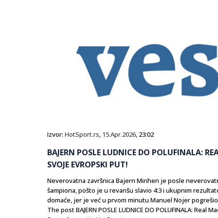
Izvor:
HotSport.rs
,
15.Apr.2026
, 23:02
BAJERN POSLE LUDNICE DO POLUFINALA: RE
SVOJE EVROPSKI PUT!
Neverovatna završnica Bajern Minhen je posle neverovatno
šampiona, pošto je u revanšu slavio 4:3 i ukupnim rezultat
domaće, jer je već u prvom minutu Manuel Nojer pogrešio i 
The post BAJERN POSLE LUDNICE DO POLUFINALA: Real Madr