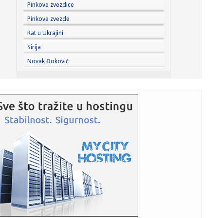
00:01:
Na današnji dan, 7. avgust
Pinkove zvezdice
Pinkove zvezde
23:59:
U predgrađu Damaska podignut autobus u vazduh, dve
Rat u Ukrajini
osobe poginul...
Sirija
23:55:
ROMAŠČENKO POSLE POTOPA U HUMSKOJ: Jedna stvar
Novak Đoković
posebno ga je ra...
23:54:
Aleksić: "Nemamo čega da se plašimo u Kazahstanu"
VIDEO
23:48:
Trener Tobola: "Hteli smo da Partizan napada po krilu"
23:47:
Škoda Peaq u serijskoj proizvodnji
23:44:
"Mesi bi bio Pikaso" VIDEO
23:41:
Marinović nakon pobjede: Zaslužili smo još koji gol, ali
svaka...
23:41:
Može li ljetna avantura ipak nekako prerasti u ozbiljnu
vezu?