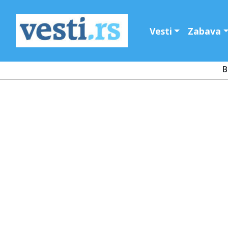
Vesti
Zabava
B