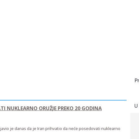
P
U
ATI NUKLEARNO ORUŽJE PREKO 20 GODINA
avio je danas da je Iran prihvatio da neće posedovati nuklearno