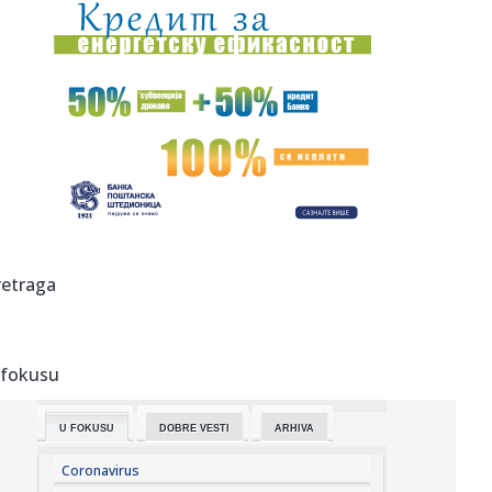
00:44:
Dogodilo se na današnji datum, 7. avgust
00:44:
Zvezda nastavlja tradiciju, opet časti najmlađe navijače
(FOTO...
00:34:
Nissan Qashqai e-Power prešao 1980 km s jednim
rezervoarom goriv...
00:29:
Evropa gori! Još jedan toplotni talas, cela Italija pod
crvenim ...
00:16:
Zelenski smenio ambasadore u još četiri države
retraga
00:09:
Humska konačno videla konkretan Partizan! Pogledajte
hajlajtse p...
 fokusu
00:05:
Roganović ne pomišlja na opuštanje: Uvek ima mesta za
napredak...
U FOKUSU
DOBRE VESTI
ARHIVA
00:04:
Vukotić ne zna ko je Baba: "Vidim da ga svi hvale"
Coronavirus