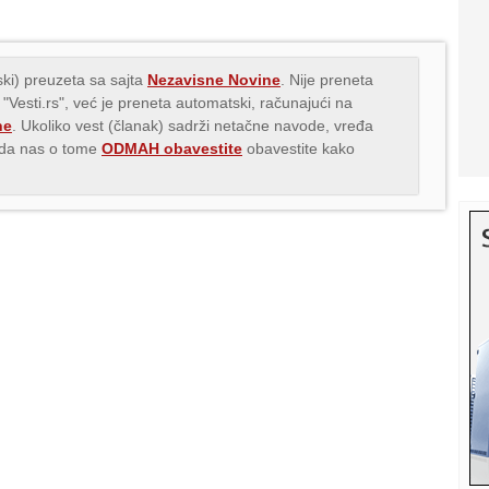
ki) preuzeta sa sajta
Nezavisne Novine
. Nije preneta
 "Vesti.rs", već je preneta automatski, računajući na
ne
. Ukoliko vest (članak) sadrži netačne navode, vređa
s da nas o tome
ODMAH obavestite
obavestite kako