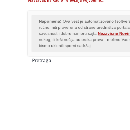
Nastavak na Radio Televizija Vojvodine...
Napomena:
Ova vest je automatizovano (softvers
ručno, niti proverena od strane uredništva portala
savesnost i dobru nameru sajta
Nezavisne Novi
nekog, ili krši nečija autorska prava - molimo Va
bismo uklonili sporni sadržaj.
Pretraga