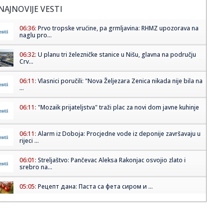
NAJNOVIJE VESTI
06:36:
Prvo tropske vrućine, pa grmljavina: RHMZ upozorava na
naglu pro...
06:32:
U planu tri železničke stanice u Nišu, glavna na području
Crv...
06:11:
Vlasnici poručili: "Nova Željezara Zenica nikada nije bila na
...
06:11:
"Mozaik prijateljstva" traži plac za novi dom javne kuhinje
06:11:
Alarm iz Doboja: Procjedne vode iz deponije završavaju u
rijeci ...
06:01:
Streljaštvo: Pančevac Aleksa Rakonjac osvojio zlato i
srebro na...
05:05:
Рецепт дана: Паста са фета сиром и ...
01:21:
Mercedes-AMG GT 53 4-Door Coupe