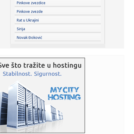
12:14:
Travnik muzički centar BiH: Hiljade posjetilaca pjevalo sa
Pinkove zvezdice
Marij...
Pinkove zvezde
12:14:
Banjaluka daje po 100 KM za svakog prvačića
Rat u Ukrajini
Sirija
12:14:
Đoković opet oduševio region: Zapjevao "Tropski bar" i
Novak Đoković
zaplesa...
12:14:
Nissan uči od Kineza: Razvoj novog automobila sada traje
upola k...
12:13:
"Ne sviđa mi se napad na trans zajednicu"
12:12:
Renovirali su kuhinju, pa naletjeli na bogatstvo vrijedno
70.000 ...
12:11:
Vučić: Stari železnički most biće najmodernija atrakcija, bi...
12:10:
Proširen prodajni prostor na Najlon pijaci
12:10:
Ženka delfina naučila celu grupu da prevare naučnike da bi
dob...