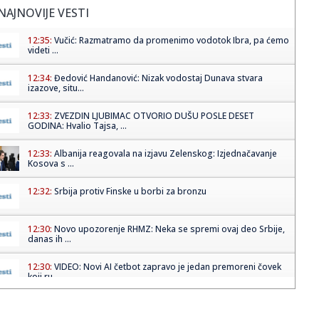
NAJNOVIJE VESTI
12:35:
Vučić: Razmatramo da promenimo vodotok Ibra, pa ćemo
videti ...
12:34:
Đedović Handanović: Nizak vodostaj Dunava stvara
izazove, situ...
12:33:
ZVEZDIN LJUBIMAC OTVORIO DUŠU POSLE DESET
GODINA: Hvalio Tajsa, ...
12:33:
Albanija reagovala na izjavu Zelenskog: Izjednačavanje
Kosova s ...
12:32:
Srbija protiv Finske u borbi za bronzu
12:30:
Novo upozorenje RHMZ: Neka se spremi ovaj deo Srbije,
danas ih ...
12:30:
VIDEO: Novi AI četbot zapravo je jedan premoreni čovek
koji ru...
12:23:
Šta su Crnogorci za patrijarha Porfirija?