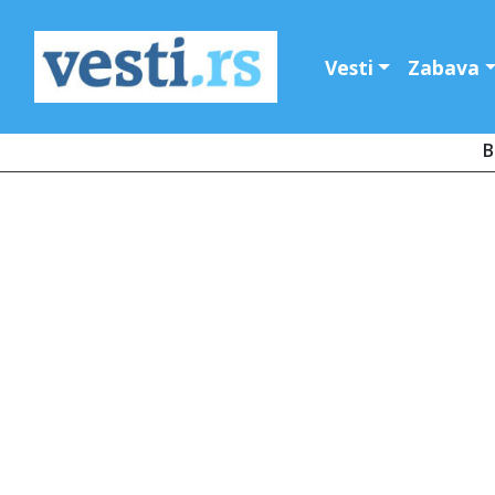
Vesti
Zabava
B