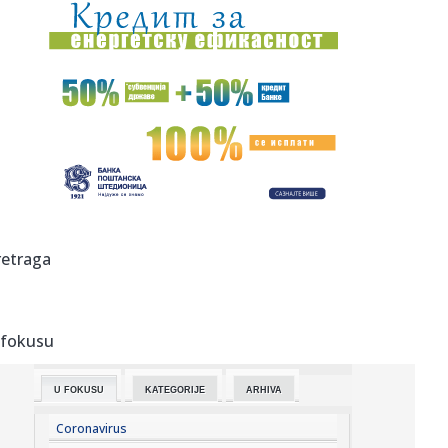
12:22:
Vučić: "Hvala vatrogascima, stambena naselja nisu
ugrožena"; "...
12:20:
VIDEO: Amerikanci masovno uništavaju kamere za
snimanje saobra...
12:19:
Pecaroš želi ponovo u NBA: Ben Simons se sprema za
novu sezonu!
12:15:
Accept objavili novu verziju pesme Save Us sa Tobiasom
Forgom
12:15:
Dani pred Novosađanima sunčani: Maksimalna
retraga
temperatura do slede...
12:15:
Rale više nije mogao da ćuti! Posle Aninog napada na
Jelenu Rad...
 fokusu
12:14:
Setting puder je trenutno najkorisniji proizvod u neseseru,
a ovi...
U FOKUSU
KATEGORIJE
ARHIVA
12:14:
Drama na aerodromu u Sidneju: Avioni se zamalo sudarili
(VIDEO)
Coronavirus