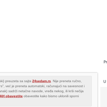
P
U
ki) preuzeta sa sajta
24sedam.rs
. Nije preneta ručno,
.rs", već je preneta automatski, računajući na savesnost i
lanak) sadrži netačne navode, vređa nekog, ili krši nečija
H obavestite
obavestite kako bismo uklonili sporni