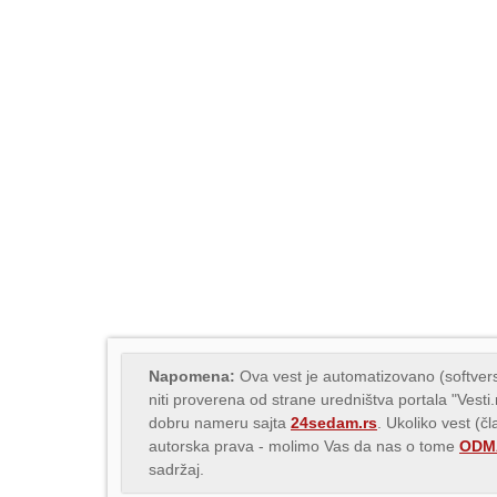
Napomena:
Ova vest je automatizovano (softvers
niti proverena od strane uredništva portala "Vesti
dobru nameru sajta
24sedam.rs
. Ukoliko vest (č
autorska prava - molimo Vas da nas o tome
ODMA
sadržaj.