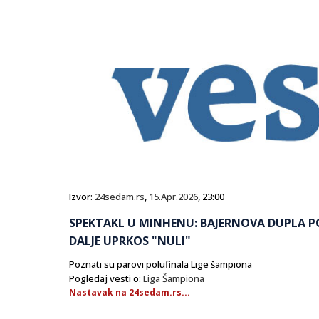
Izvor:
24sedam.rs
,
15.Apr.2026
, 23:00
SPEKTAKL U MINHENU: BAJERNOVA DUPLA P
DALJE UPRKOS "NULI"
Poznati su parovi polufinala Lige šampiona
Pogledaj vesti o:
Liga Šampiona
Nastavak na 24sedam.rs...