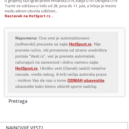
u grupnoj fazi igrati protiv Hrvatska U19, Italija U19 i Ukrajina U19.
Turnir se održava u Vels od 28. juna do 11. jula, a Srbija je mesto
među elitom izborila odličnim...
Nastavak na HotSport.rs...
Napomena:
Ova vest je automatizovano
(softverski) preuzeta sa sajta
HotSport.rs
. Nije
preneta ručno, niti proverena od strane uredništva
portala "Vesti.rs", već je preneta automatski,
računajući na savesnost i dobru nameru sajta
HotSport.rs
. Ukoliko vest (članak) sadrži netačne
navode, vređa nekog, ili krši nečija autorska prava
- molimo Vas da nas o tome
ODMAH obavestite
obavestite kako bismo uklonili sporni sadržaj.
Pretraga
NAJNOVIJE VESTI