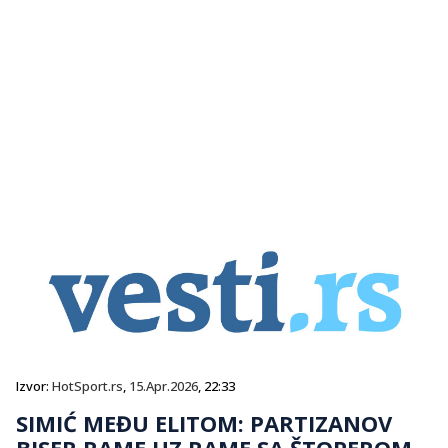
Izvor:
HotSport.rs
,
15.Apr.2026
, 22:33
SIMIĆ MEĐU ELITOM: PARTIZANOV
BISER RAME UZ RAME SA ŠTOPEROM