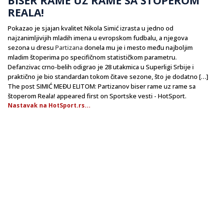
REALA!
Pokazao je sjajan kvalitet Nikola Simić izrasta u jedno od
najzanimljivijih mladih imena u evropskom fudbalu, a njegova
sezona u dresu
Partizana
donela mu je i mesto među najboljim
mladim štoperima po specifičnom statističkom parametru.
Defanzivac crno-belih odigrao je 28 utakmica u Superligi Srbije i
praktično je bio standardan tokom čitave sezone, što je dodatno […]
The post SIMIĆ MEĐU ELITOM: Partizanov biser rame uz rame sa
štoperom Reala! appeared first on Sportske vesti - HotSport.
Nastavak na HotSport.rs...