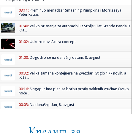
03:11:
Preminuo menadžer Smashing Pumpkins i Morrisseya
Peter Katsis
01:40:
Veliko priznanje za automobil iz Srbije: Fiat Grande Panda iz
Kra...
01:02:
Uskoro novi Acura concept
01:00:
Dogodilo se na današnji datum, 8. avgust
00:32:
Velika zamena kontejnera na Zvezdari: Stiglo 177 novih, a
„dža...
00:16:
Singapur ima plan za borbu protiv paklenih vrućina: Ovako
hoće ...
00:03:
Na današnji dan, 8. avgust
00:03:
Volkswagen menja poslovnu strategiju u SAD