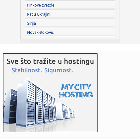
na ene...
Pinkove zvezde
23:27:
Hitno se oglasili Rusi: "Provokacija!"
Rat u Ukrajini
Sirija
23:25:
MUP: Aktivna četiri veća požara, najveći izbio u mestu
Novak Đoković
Šumar...
23:24:
Ako ste planirali da kupite polovan automobil u Nemačkoj,
pogled...
23:22:
KAKVA PORUKA PRED NASTAVAK SEZONE: Srbija nadigrala
Rusiju posle ...
23:21:
Nestao nakit vrijedan 10.000 evra: Snimak otkrio krajnje
neobičn...
23:21:
Krvoproliće u Gracu: Turčin izbo muškarca iz BiH i još
dvojic...
23:21:
Španija od subote uvodi kontrole za putnike iz Italije: Evo
šta...
23:21:
Pucano na vilu bogatog srpskog trgovca nekretninama u
Minhenu