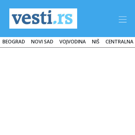
BEOGRAD
NOVI SAD
VOJVODINA
NIŠ
CENTRALNA 