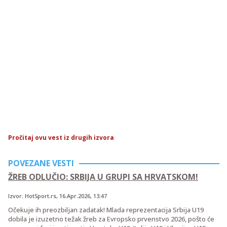
Pročitaj ovu vest iz drugih izvora
POVEZANE VESTI
ŽREB ODLUČIO: SRBIJA U GRUPI SA HRVATSKOM!
Izvor:
HotSport.rs
,
16.Apr.2026
, 13:47
Očekuje ih preozbiljan zadatak! Mlada reprezentacija Srbija U19
dobila je izuzetno težak žreb za Evropsko prvenstvo 2026, pošto će