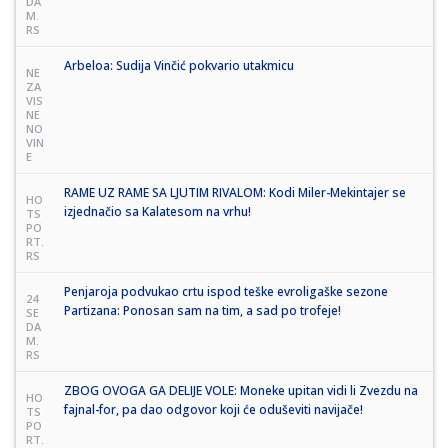
DA
M.
RS
Arbeloa: Sudija Vinčić pokvario utakmicu
NE
ZA
VIS
NE
NO
VIN
E
RAME UZ RAME SA LJUTIM RIVALOM: Kodi Miler-Mekintajer se
HO
izjednačio sa Kalatesom na vrhu!
TS
PO
RT.
RS
Penjaroja podvukao crtu ispod teške evroligaške sezone
24
Partizana: Ponosan sam na tim, a sad po trofeje!
SE
DA
M.
RS
ZBOG OVOGA GA DELIJE VOLE: Moneke upitan vidi li Zvezdu na
HO
fajnal-for, pa dao odgovor koji će oduševiti navijače!
TS
PO
RT.