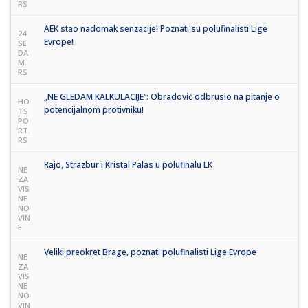
RS
AEK stao nadomak senzacije! Poznati su polufinalisti Lige
24
Evrope!
SE
DA
M.
RS
„NE GLEDAM KALKULACIJE“: Obradović odbrusio na pitanje o
HO
potencijalnom protivniku!
TS
PO
RT.
RS
Rajo, Strazbur i Kristal Palas u polufinalu LK
NE
ZA
VIS
NE
NO
VIN
E
Veliki preokret Brage, poznati polufinalisti Lige Evrope
NE
ZA
VIS
NE
NO
VIN