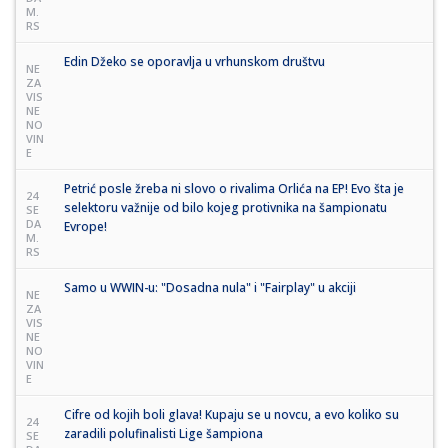
M.
RS
Edin Džeko se oporavlja u vrhunskom društvu
NE
ZA
VIS
NE
NO
VIN
E
Petrić posle žreba ni slovo o rivalima Orlića na EP! Evo šta je
24
selektoru važnije od bilo kojeg protivnika na šampionatu
SE
DA
Evrope!
M.
RS
Samo u WWIN-u: "Dosadna nula" i "Fairplay" u akciji
NE
ZA
VIS
NE
NO
VIN
E
Cifre od kojih boli glava! Kupaju se u novcu, a evo koliko su
24
zaradili polufinalisti Lige šampiona
SE