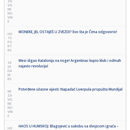
ZA
VIS
NE
NO
VIN
E
MONEKE, JEL OSTAJEŠ U ZVEZDI? Evo šta je Čima odgovorio!
HO
TS
PO
RT.
RS
Mesi digao Kataloniju na noge! Argentinac kupio klub i odmah
24
najavio revoluciju!
SE
DA
M.
RS
Potvrđene užasne vijesti: Napadač Liverpula propušta Mundijal
NE
ZA
VIS
NE
NO
VIN
E
HAOS U HUMSKOJ: Blagojević u sukobu sa dvojicom igrača –
HO