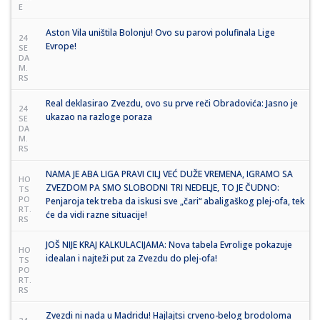
E
Aston Vila uništila Bolonju! Ovo su parovi polufinala Lige
24
Evrope!
SE
DA
M.
RS
Real deklasirao Zvezdu, ovo su prve reči Obradovića: Jasno je
24
ukazao na razloge poraza
SE
DA
M.
RS
NAMA JE ABA LIGA PRAVI CILJ VEĆ DUŽE VREMENA, IGRAMO SA
HO
ZVEZDOM PA SMO SLOBODNI TRI NEDELJE, TO JE ČUDNO:
TS
PO
Penjaroja tek treba da iskusi sve „čari“ abaligaškog plej-ofa, tek
RT.
će da vidi razne situacije!
RS
JOŠ NIJE KRAJ KALKULACIJAMA: Nova tabela Evrolige pokazuje
HO
idealan i najteži put za Zvezdu do plej-ofa!
TS
PO
RT.
RS
Zvezdi ni nada u Madridu! Hajlajtsi crveno-belog brodoloma