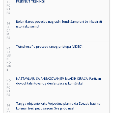
PREKINUT TRENING!
TS
PO
RT.
RS
Rolan Garos povećao nagradni fond! Šampioni će inkasirati
24
istorijsku sumu!
SE
DA
M.
RS
"Windrose" u procesu ranog pristupa (VIDEO)
NE
ZA
VIS
NE
NO
VIN
E
NASTAVLJAJU SA ANGAŽOVANJEM MLADIH IGRAČA: Partizan
HO
dovodi talentovanog denfanzivca iz komšiluka!
TS
PO
RT.
RS
Tanjga objasnio kako Vojvodina planira da Zvezdu baci na
24
kolena i treći put u sezoni: Sve je do nas!
SE
DA