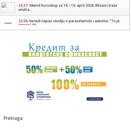
23:37:
Vikend horoskop za 18. i 19. april 2026: Blizanci traže
unutra...
23:36:
Kenedi napao studiju o paracetamolu i autizmu: "To je
smeće" (VI...
23:36:
Žena iz BiH osuđena jer je primala socijalnu pomoć dok se
pros...
23:36:
Državljani BiH "opustošili" devet firmi u Klagenfurtu
23:32:
Sećanje na Milicu Rakić i svu decu koju nam je NATO pobio
23:32:
Iran negira Trampovu tvrdnju da će uranijum biti prebačen
u SAD
23:31:
Podrška pčelarstvu u Republici Srpskoj: Isplaćeno
1.955.304 KM
23:30:
Dejana je uspela! Srpska manekenka povadila sve silikone
Pretraga
(FOTO)
23:24:
Bolan poraz Dubočice u Čačku u meču sa domaćim