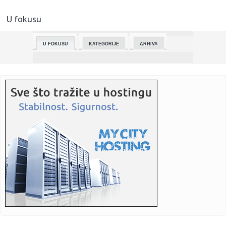
Borcem
U fokusu
23:16:
Oglasio se NIS nakon što je licenca za rad produžena do
16. jun...
U FOKUSU
KATEGORIJE
ARHIVA
23:15:
VIDEO: BMW M3 sa 720 KS na Autobanu
23:15:
Makron iznenadio Melonijevu: Zagrljaj i poljubac pred
kamerama (V...
23:01:
CRN DAN ZA KOŠARKU: Napustio nas je jedan od najvećih
košarka...
22:56:
Pobeda Zdravlja za kraj sezone, sudija Dimovski nakon 33
godine p...
22:50:
UN pozvao na trajno političko rešenje sukoba između
Libana i I...
22:48:
Košarkaši Zvezde završili na 10. mestu Evrolige, igraće u
p...
22:48:
Preminula "Sveta ruka" košarke: Jedan od najvećih strelaca
u is...