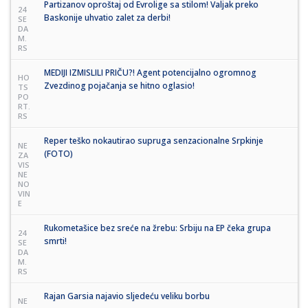
Partizanov oproštaj od Evrolige sa stilom! Valjak preko
24
Baskonije uhvatio zalet za derbi!
SE
DA
M.
RS
MEDIJI IZMISLILI PRIČU?! Agent potencijalno ogromnog
HO
Zvezdinog pojačanja se hitno oglasio!
TS
PO
RT.
RS
Reper teško nokautirao supruga senzacionalne Srpkinje
NE
(FOTO)
ZA
VIS
NE
NO
VIN
E
Rukometašice bez sreće na žrebu: Srbiju na EP čeka grupa
24
smrti!
SE
DA
M.
RS
Rajan Garsia najavio sljedeću veliku borbu
NE