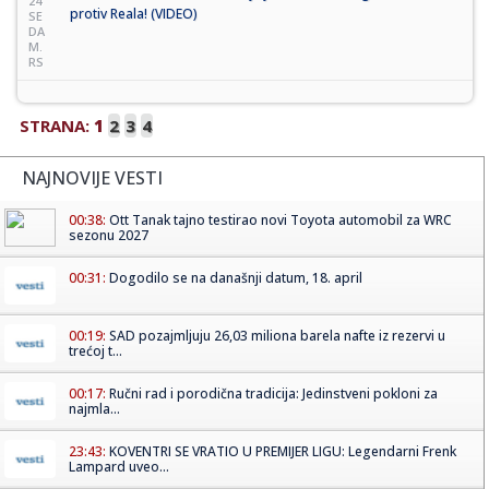
24
protiv Reala! (VIDEO)
SE
DA
M.
RS
STRANA:
1
2
3
4
NAJNOVIJE VESTI
00:38:
Ott Tanak tajno testirao novi Toyota automobil za WRC
sezonu 2027
00:31:
Dogodilo se na današnji datum, 18. april
00:19:
SAD pozajmljuju 26,03 miliona barela nafte iz rezervi u
trećoj t...
00:17:
Ručni rad i porodična tradicija: Jedinstveni pokloni za
najmla...
23:43:
KOVENTRI SE VRATIO U PREMIJER LIGU: Legendarni Frenk
Lampard uveo...