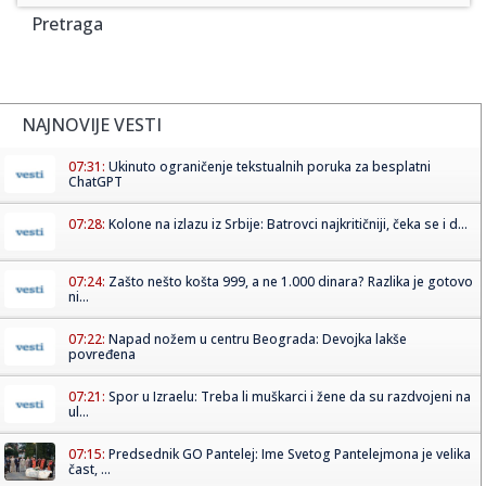
Pretraga
NAJNOVIJE VESTI
07:31:
Ukinuto ograničenje tekstualnih poruka za besplatni
ChatGPT
07:28:
Kolone na izlazu iz Srbije: Batrovci najkritičniji, čeka se i d...
07:24:
Zašto nešto košta 999, a ne 1.000 dinara? Razlika je gotovo
ni...
07:22:
Napad nožem u centru Beograda: Devojka lakše
povređena
07:21:
Spor u Izraelu: Treba li muškarci i žene da su razdvojeni na
ul...
07:15:
Predsednik GO Pantelej: Ime Svetog Pantelejmona je velika
čast, ...