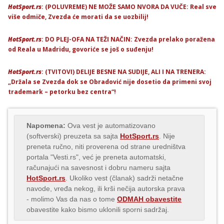
HotSport.rs
: (POLUVREME) NE MOŽE SAMO NVORA DA VUČE: Real sve
više odmiče, Zvezda će morati da se uozbilij!
HotSport.rs
: DO PLEJ-OFA NA TEŽI NAČIN: Zvezda prelako poražena
od Reala u Madridu, govoriće se još o suđenju!
HotSport.rs
: (TVITOVI) DELIJE BESNE NA SUDIJE, ALI I NA TRENERA:
„Držala se Zvezda dok se Obradović nije dosetio da primeni svoj
trademark – petorku bez centra“!
Napomena:
Ova vest je automatizovano
(softverski) preuzeta sa sajta
HotSport.rs
. Nije
preneta ručno, niti proverena od strane uredništva
portala "Vesti.rs", već je preneta automatski,
računajući na savesnost i dobru nameru sajta
HotSport.rs
. Ukoliko vest (članak) sadrži netačne
navode, vređa nekog, ili krši nečija autorska prava
- molimo Vas da nas o tome
ODMAH obavestite
obavestite kako bismo uklonili sporni sadržaj.