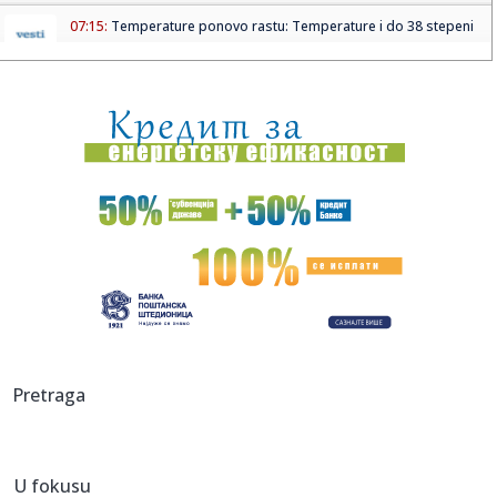
07:15:
Temperature ponovo rastu: Temperature i do 38 stepeni
07:10:
VIDEO: Milioni skakavaca prekrili nebo u Rusiji
07:10:
Velike razlike u cenama na beogradskim pijacama: Krompir
već od ...
07:05:
Овонедељна дешавања у Новом Саду
07:01:
Perfektno održavana Škoda 110 L je proputovala veliki deo
Evrop...
07:01:
Srbija i Ukrajina potpisale memorandum o zdravlju
životinja i be...
07:01:
Neki od najvećih izdavača neće učestvovati na
Pretraga
ovogodišnjem S...
07:01:
VIDEO: Stanovnici Majorke ponovo protestovali protiv
masovnog tur...
U fokusu
07:01:
VIDEO: Rumunija potopila barže pune kamenja zbog niskog