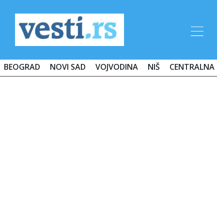
BEOGRAD
NOVI SAD
VOJVODINA
NIŠ
CENTRALNA 