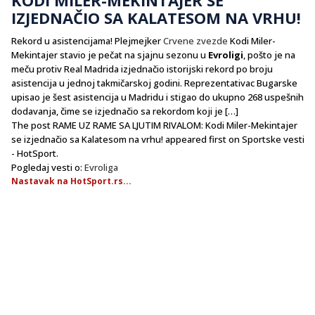
IZJEDNAČIO SA KALATESOM NA VRHU!
Rekord u asistencijama! Plejmejker
Crvene zvezde
Kodi Miler-
Mekintajer stavio je pečat na sjajnu sezonu u
Evroligi
, pošto je na
meču protiv Real Madrida izjednačio istorijski rekord po broju
asistencija u jednoj takmičarskoj godini. Reprezentativac Bugarske
upisao je šest asistencija u Madridu i stigao do ukupno 268 uspešnih
dodavanja, čime se izjednačio sa rekordom koji je […]
The post RAME UZ RAME SA LJUTIM RIVALOM: Kodi Miler-Mekintajer
se izjednačio sa Kalatesom na vrhu! appeared first on Sportske vesti
- HotSport.
Pogledaj vesti o:
Evroliga
Nastavak na HotSport.rs...