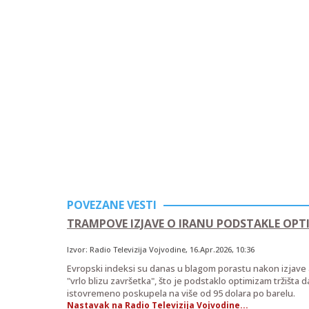
POVEZANE VESTI
TRAMPOVE IZJAVE O IRANU PODSTAKLE OPT
Izvor:
Radio Televizija Vojvodine
,
16.Apr.2026
, 10:36
Evropski indeksi su danas u blagom porastu nakon izjave
"vrlo blizu završetka", što je podstaklo optimizam tržišta 
istovremeno poskupela na više od 95 dolara po barelu.
Nastavak na Radio Televizija Vojvodine...