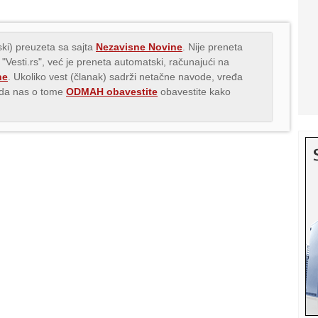
ki) preuzeta sa sajta
Nezavisne Novine
. Nije preneta
 "Vesti.rs", već je preneta automatski, računajući na
ne
. Ukoliko vest (članak) sadrži netačne navode, vređa
s da nas o tome
ODMAH obavestite
obavestite kako