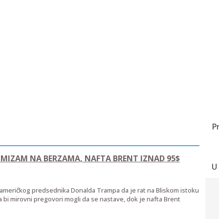
P
IMIZAM NA BERZAMA, NAFTA BRENT IZNAD 95$
U
 američkog predsednika Donalda Trampa da je rat na Bliskom istoku
da bi mirovni pregovori mogli da se nastave, dok je nafta Brent