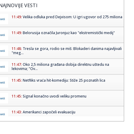
NAJNOVIJE VESTI
11:49:
Velika odluka pred Dejvisom: U igri ugovor od 275 miliona
11:49:
Belorusija označila Juronjuz kao "ekstremistički medij"
11:48:
Tresla se gora, rodio se miš: Blokaderi danima najavljivali
"meg...
11:47:
Oko 2,5 miliona građana dobija direktnu uštedu na
lekovima; "Ov...
11:45:
Netfliks vraća hit-komediju: Stiže 25 poznatih lica
11:45:
Signal konačno uvodi veliku promenu
11:43:
Amerikanci započeli evakuaciju
11:42:
Škoda počela proizvodnju najnaprednijeg SUV-a