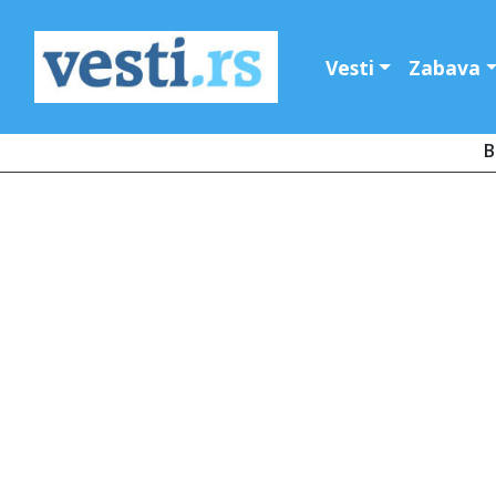
Vesti
Zabava
B