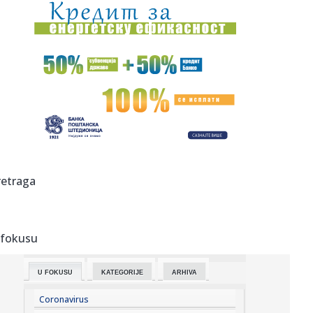
11:39:
Vučić odbrusio Crnogorcima: Nije im problem što je u
"Oluji" u...
11:37:
Safari može da otkrije vašu pravu IP adresu čak i kada
koristi...
11:37:
Iz Partizana u Teleoptik – Saša Ilić "presekao"
11:36:
Ćuta osuo paljbu po lažnim studentima: Nije štedeo reči,
evo ...
11:33:
Izraelska vojska se povlači VIDEO
retraga
11:33:
Odžaci: „Omladinac“ 23. avgusta dočekuje „Zadrugar“
 fokusu
11:29:
Održana sednica Štaba za vanredne situacije; Ovo su
najnovije i...
U FOKUSU
KATEGORIJE
ARHIVA
11:29:
Sombor: Akcija dobrovoljnog davanja krvi 11. avgusta u
Staparu
Coronavirus