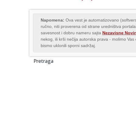
Napomena:
Ova vest je automatizovano (softvers
ručno, niti proverena od strane uredništva portala
savesnost i dobru nameru sajta
Nezavisne Novi
nekog, ili krši nečija autorska prava - molimo Va
bismo uklonili sporni sadržaj.
Pretraga