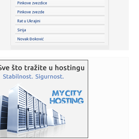
11:28:
Autorska vođenja kroz izložbu "Uroš Predić u Sentandreji"
Pinkove zvezdice
u n...
Pinkove zvezde
11:28:
Velemir: Zrenjanin kažnjava male privrednike
Rat u Ukrajini
astronomskim račun...
Sirija
11:27:
Rasplet se bliži: Oglasio se MOL o kupovini NIS-a
Novak Đoković
11:27:
Nastavlja se Superliga: Zvezda na popravnom posle
Hapoela, Partiz...
11:25:
Belgija šalje vojnike na Grenland
11:25:
"Otkinuću ti glavu": Trebinjac ženu polio sokom, ona mu
pocijep...
11:25:
"Stara dama" šampion neukusa (FOTO)
11:25:
Međunarodna komisija više od godinu dana ćuti o
Trgovskoj gori...
11:25:
Akcija Crvenog krsta: Banjalučani dali krv