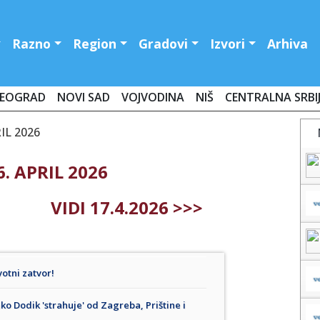
Razno
Region
Gradovi
Izvori
Arhiva
EOGRAD
NOVI SAD
VOJVODINA
NIŠ
CENTRALNA SRBI
RIL 2026
. APRIL 2026
VIDI 17.4.2026 >>>
votni zatvor!
ako Dodik 'strahuje' od Zagreba, Prištine i