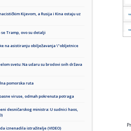
nacističkim Kijevom, a Rusija i Kina ostaju uz
o se Tramp, ovo su detalji
ske na asistiranju obilježavanja \"obljetnice
 celom svetu: Na udaru su brodovi svih država
edna pomorska ruta
 opasne viruse, odmah pokrenuta potraga
eni desničarskog ministra: U sudnici haos,
O)
P
da iznenadila istražitelje (VIDEO)