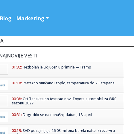
Blog
Marketing
JA
NAJNOVIJE VESTI
01:32:
Hezbolah je uključen u primirje —Tramp
01:18:
Pretežno sunčano i toplo, temperatura do 23 stepena
00:38:
Ott Tanak tajno testirao novi Toyota automobil za WRC
sezonu 2027
00:31:
Dogodilo se na današnji datum, 18. april
00:19:
SAD pozajmljuju 26,03 miliona barela nafte iz rezervi u