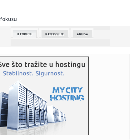
23:31:
Podrška pčelarstvu u Republici Srpskoj: Isplaćeno
1.955.304 KM
 fokusu
23:30:
Dejana je uspela! Srpska manekenka povadila sve silikone
(FOTO)
U FOKUSU
KATEGORIJE
ARHIVA
23:24:
Bolan poraz Dubočice u Čačku u meču sa domaćim
Borcem
23:16:
Oglasio se NIS nakon što je licenca za rad produžena do
16. jun...
23:15:
VIDEO: BMW M3 sa 720 KS na Autobanu
23:15:
Makron iznenadio Melonijevu: Zagrljaj i poljubac pred
kamerama (V...
23:01:
CRN DAN ZA KOŠARKU: Napustio nas je jedan od najvećih
košarka...
22:56:
Pobeda Zdravlja za kraj sezone, sudija Dimovski nakon 33
godine p...
22:50:
UN pozvao na trajno političko rešenje sukoba između