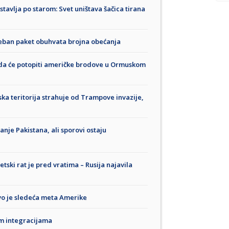
avlja po starom: Svet uništava šačica tirana
seban paket obuhvata brojna obećanja
o da će potopiti američke brodove u Ormuskom
ska teritorija strahuje od Trampove invazije,
anje Pakistana, ali sporovi ostaju
tski rat je pred vratima – Rusija najavila
ovo je sledeća meta Amerike
im integracijama