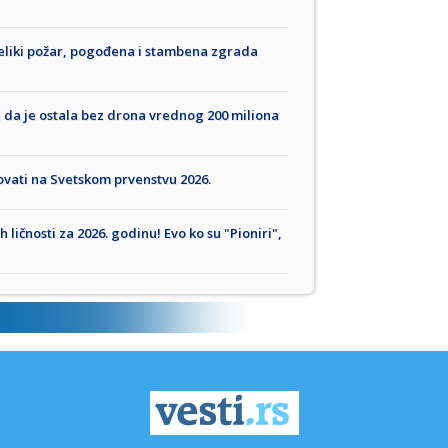
 veliki požar, pogođena i stambena zgrada
a da je ostala bez drona vrednog 200 miliona
ovati na Svetskom prvenstvu 2026.
 ličnosti za 2026. godinu! Evo ko su "Pioniri",