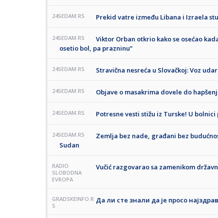
24SEDAM.RS
Prekid vatre između Libana i Izraela st
24SEDAM.RS
Viktor Orban otkrio kako se osećao kada
osetio bol, pa prazninu”
24SEDAM.RS
Stravična nesreća u Slovačkoj: Voz uda
24SEDAM.RS
Objave o masakrima dovele do hapšenja
24SEDAM.RS
Potresne vesti stižu iz Turske! U bolnic
24SEDAM.RS
Zemlja bez nade, građani bez budućnost
Sudan
RADIO
Vučić razgovarao sa zamenikom državno
SLOBODNA
EVROPA
GRADSKEINFO.R
Да ли сте знали да је просо најздра
S