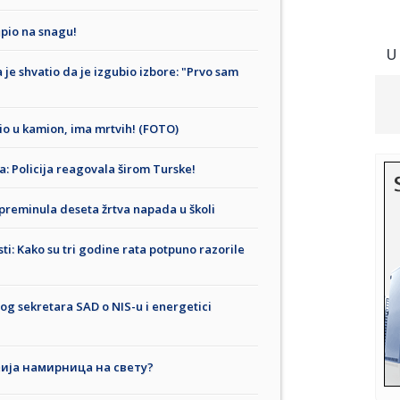
upio na snagu!
U
 je shvatio da je izgubio izbore: "Prvo sam
rio u kamion, ima mrtvih! (FOTO)
: Policija reagovala širom Turske!
i preminula deseta žrtva napada u školi
i: Kako su tri godine rata potpuno razorile
g sekretara SAD o NIS-u i energetici
вија намирница на свету?