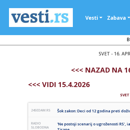
Vesti
Zabava
B
SVET - 16. AP
<<< NAZAD NA 16
<<< VIDI 15.4.2026
SVET
24SEDAM.RS
Šok zakon: Deci od 12 godina preti doži
RADIO
'Ne postoji scenarij o ugroženosti RS', i
SLOBODNA
Tirane