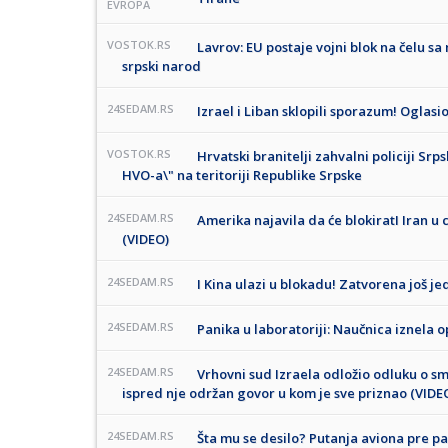
EVROPA
VOSTOK.RS
Lavrov: EU postaje vojni blok na čelu sa 
srpski narod
24SEDAM.RS
Izrael i Liban sklopili sporazum! Oglasi
VOSTOK.RS
Hrvatski branitelji zahvalni policiji Srp
HVO-a\" na teritoriji Republike Srpske
24SEDAM.RS
Amerika najavila da će blokiratI Iran u
(VIDEO)
24SEDAM.RS
I Kina ulazi u blokadu! Zatvorena još j
24SEDAM.RS
Panika u laboratoriji: Naučnica iznela
24SEDAM.RS
Vrhovni sud Izraela odložio odluku o sm
ispred nje održan govor u kom je sve priznao (VIDE
24SEDAM.RS
Šta mu se desilo? Putanja aviona pre pa