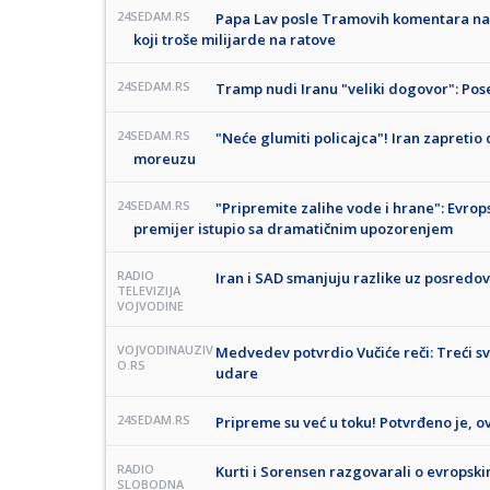
24SEDAM.RS
Papa Lav posle Tramovih komentara nast
koji troše milijarde na ratove
24SEDAM.RS
Tramp nudi Iranu "veliki dogovor": Po
24SEDAM.RS
"Neće glumiti policajca"! Iran zapreti
moreuzu
24SEDAM.RS
"Pripremite zalihe vode i hrane": Evrop
premijer istupio sa dramatičnim upozorenjem
RADIO
Iran i SAD smanjuju razlike uz posredov
TELEVIZIJA
VOJVODINE
VOJVODINAUZIV
Medvedev potvrdio Vučiće reči: Treći sve
O.RS
udare
24SEDAM.RS
Pripreme su već u toku! Potvrđeno je, 
RADIO
Kurti i Sorensen razgovarali o evropsk
SLOBODNA