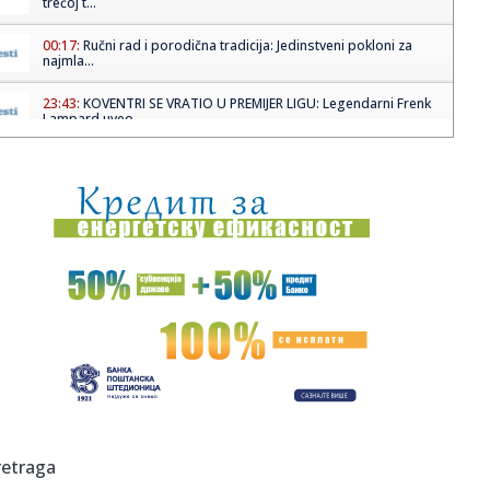
trećoj t...
00:17:
Ručni rad i porodična tradicija: Jedinstveni pokloni za
najmla...
23:43:
KOVENTRI SE VRATIO U PREMIJER LIGU: Legendarni Frenk
Lampard uveo...
23:37:
Vikend horoskop za 18. i 19. april 2026: Blizanci traže
unutra...
23:36:
Kenedi napao studiju o paracetamolu i autizmu: "To je
smeće" (VI...
23:36:
Žena iz BiH osuđena jer je primala socijalnu pomoć dok se
pros...
23:36:
Državljani BiH "opustošili" devet firmi u Klagenfurtu
23:32:
Sećanje na Milicu Rakić i svu decu koju nam je NATO pobio
23:32:
Iran negira Trampovu tvrdnju da će uranijum biti prebačen
retraga
u SAD