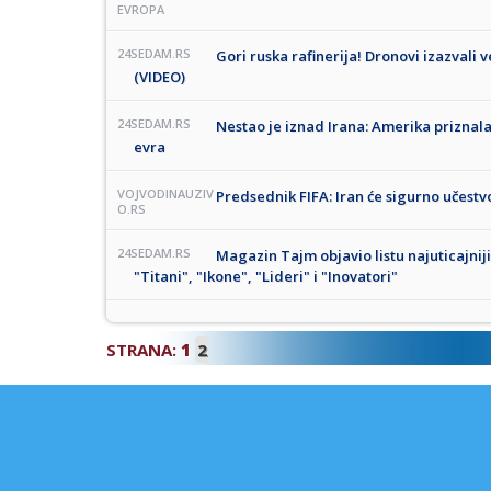
EVROPA
24SEDAM.RS
Gori ruska rafinerija! Dronovi izazvali
(VIDEO)
24SEDAM.RS
Nestao je iznad Irana: Amerika priznal
evra
VOJVODINAUZIV
Predsednik FIFA: Iran će sigurno učestv
O.RS
24SEDAM.RS
Magazin Tajm objavio listu najuticajnijih
"Titani", "Ikone", "Lideri" i "Inovatori"
STRANA:
1
2