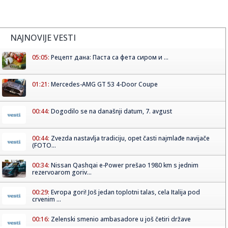
NAJNOVIJE VESTI
05:05:
Рецепт дана: Паста са фета сиром и ...
01:21:
Mercedes-AMG GT 53 4-Door Coupe
00:44:
Dogodilo se na današnji datum, 7. avgust
00:44:
Zvezda nastavlja tradiciju, opet časti najmlađe navijače
(FOTO...
00:34:
Nissan Qashqai e-Power prešao 1980 km s jednim
rezervoarom goriv...
00:29:
Evropa gori! Još jedan toplotni talas, cela Italija pod
crvenim ...
00:16:
Zelenski smenio ambasadore u još četiri države