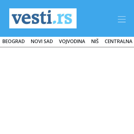
BEOGRAD
NOVI SAD
VOJVODINA
NIŠ
CENTRALNA 