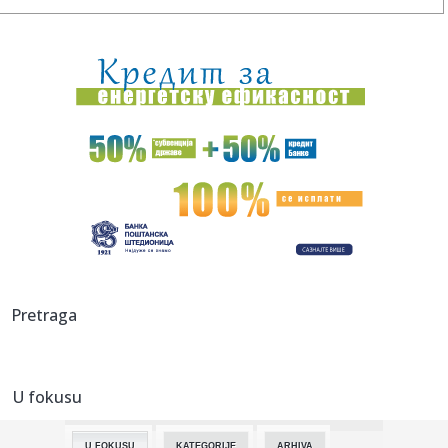
00:09:
Humska konačno videla konkretan Partizan! Pogledajte
hajlajtse p...
00:05:
Roganović ne pomišlja na opuštanje: Uvek ima mesta za
napredak...
00:04:
Vukotić ne zna ko je Baba: "Vidim da ga svi hvale"
00:01:
Na današnji dan, 7. avgust
23:59:
U predgrađu Damaska podignut autobus u vazduh, dve
osobe poginul...
23:55:
ROMAŠČENKO POSLE POTOPA U HUMSKOJ: Jedna stvar
Pretraga
posebno ga je ra...
23:54:
Aleksić: "Nemamo čega da se plašimo u Kazahstanu"
VIDEO
U fokusu
23:48:
Trener Tobola: "Hteli smo da Partizan napada po krilu"
U FOKUSU
KATEGORIJE
ARHIVA