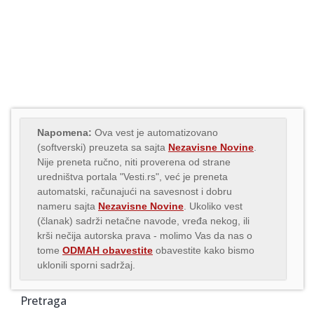
Napomena:
Ova vest je automatizovano
(softverski) preuzeta sa sajta
Nezavisne Novine
.
Nije preneta ručno, niti proverena od strane
uredništva portala "Vesti.rs", već je preneta
automatski, računajući na savesnost i dobru
nameru sajta
Nezavisne Novine
. Ukoliko vest
(članak) sadrži netačne navode, vređa nekog, ili
krši nečija autorska prava - molimo Vas da nas o
tome
ODMAH obavestite
obavestite kako bismo
uklonili sporni sadržaj.
Pretraga