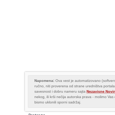
Napomena:
Ova vest je automatizovano (softvers
ručno, niti proverena od strane uredništva portala
savesnost i dobru nameru sajta
Nezavisne Novi
nekog, ili krši nečija autorska prava - molimo Va
bismo uklonili sporni sadržaj.