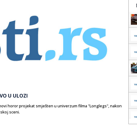
OVO U ULOZI
 novi horor projekat smješten u univerzum filma "Longlegs", nakon
mskoj sceni.