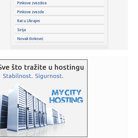
23:41:
Marinović nakon pobjede: Zaslužili smo još koji gol, ali
Pinkove zvezdice
svaka...
Pinkove zvezde
23:41:
Može li ljetna avantura ipak nekako prerasti u ozbiljnu
Rat u Ukrajini
vezu?
Sirija
23:38:
Partizan demolirao Tobol, Ilić konačno zadovoljan: Na
Novak Đoković
momente j...
23:36:
U Minhenu krenula serijska proizvodnja potpuno
električnog BMW-a...
23:35:
Otkriveni detalji pucnjave na američki konzulat; Iza svega
stoji...
23:34:
PRE PAR MESECI SANJALI TITULU, SADA IH SVI DEMOLIRAJU:
Benfika si...
23:33:
Težak udes žene iz BiH: Bmw-om se „zakucala“ u zid, na
nju ...
23:33:
Kratak predah od vrućina: Pljuskovi noćas stižu u region,
osvj...
23:33:
Osuđen provalnik iz BiH, branio se da je krao za liječenje
ćer...