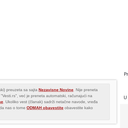
P
ki) preuzeta sa sajta
Nezavisne Novine
. Nije preneta
 "Vesti.rs", već je preneta automatski, računajući na
U
ne
. Ukoliko vest (članak) sadrži netačne navode, vređa
s da nas o tome
ODMAH obavestite
obavestite kako