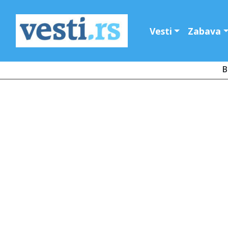
Vesti
Zabava
B