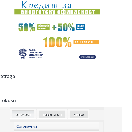
00:04:
Vukotić ne zna ko je Baba: "Vidim da ga svi hvale"
00:01:
Na današnji dan, 7. avgust
23:59:
U predgrađu Damaska podignut autobus u vazduh, dve
osobe poginul...
23:55:
ROMAŠČENKO POSLE POTOPA U HUMSKOJ: Jedna stvar
posebno ga je ra...
23:54:
Aleksić: "Nemamo čega da se plašimo u Kazahstanu"
retraga
VIDEO
23:48:
Trener Tobola: "Hteli smo da Partizan napada po krilu"
 fokusu
23:47:
Škoda Peaq u serijskoj proizvodnji
U FOKUSU
DOBRE VESTI
ARHIVA
23:44:
"Mesi bi bio Pikaso" VIDEO
Coronavirus