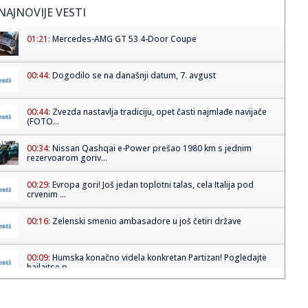
NAJNOVIJE VESTI
01:21:
Mercedes-AMG GT 53 4-Door Coupe
00:44:
Dogodilo se na današnji datum, 7. avgust
00:44:
Zvezda nastavlja tradiciju, opet časti najmlađe navijače
(FOTO...
00:34:
Nissan Qashqai e-Power prešao 1980 km s jednim
rezervoarom goriv...
00:29:
Evropa gori! Još jedan toplotni talas, cela Italija pod
crvenim ...
00:16:
Zelenski smenio ambasadore u još četiri države
00:09:
Humska konačno videla konkretan Partizan! Pogledajte
hajlajtse p...
00:05:
Roganović ne pomišlja na opuštanje: Uvek ima mesta za
napredak...