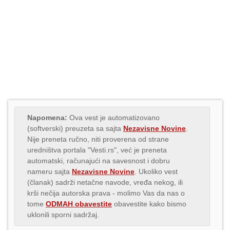
Napomena:
Ova vest je automatizovano
(softverski) preuzeta sa sajta
Nezavisne Novine
.
Nije preneta ručno, niti proverena od strane
uredništva portala "Vesti.rs", već je preneta
automatski, računajući na savesnost i dobru
nameru sajta
Nezavisne Novine
. Ukoliko vest
(članak) sadrži netačne navode, vređa nekog, ili
krši nečija autorska prava - molimo Vas da nas o
tome
ODMAH obavestite
obavestite kako bismo
uklonili sporni sadržaj.