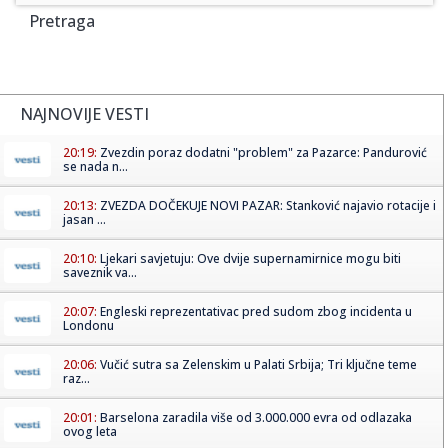
Pretraga
NAJNOVIJE VESTI
20:19:
Zvezdin poraz dodatni "problem" za Pazarce: Pandurović
se nada n...
20:13:
ZVEZDA DOČEKUJE NOVI PAZAR: Stanković najavio rotacije i
jasan ...
20:10:
Ljekari savjetuju: Ove dvije supernamirnice mogu biti
saveznik va...
20:07:
Engleski reprezentativac pred sudom zbog incidenta u
Londonu
20:06:
Vučić sutra sa Zelenskim u Palati Srbija; Tri ključne teme
raz...
20:01:
Barselona zaradila više od 3.000.000 evra od odlazaka
ovog leta