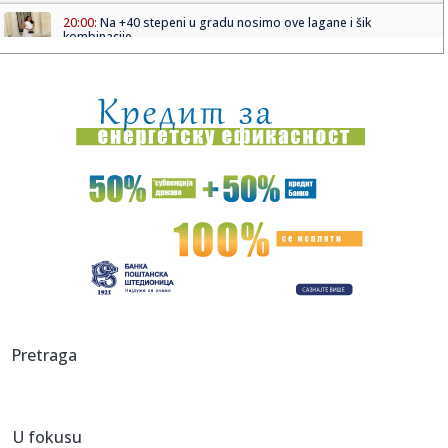
20:00:
Na +40 stepeni u gradu nosimo ove lagane i šik
kombinacije
19:59:
EU ošto zapretila: Ukinite "zlatne pasoše" ili ostajete bez
viz...
19:55:
Kanje Vest ponovo digao Evropu na noge! Izrael traži
otkazivanje...
19:54:
Novosadski noćni bazar na Ribljoj pijaci
19:53:
BAŽDAR NAPUSTIO ŠPANIJU: Reprezentativac BiH ima novi
klub!
19:51:
Veliki požar kod Konjica ne posustaje: U pomoć upućeni
vatroga...
19:51:
Preminuo Vilijam Orbit: Sarađivao sa Madonom, Britni Spirs
Pretraga
i bro...
19:51:
Samed Baždar novi fudbaler Sent Trudena
U fokusu
19:51:
Nisu obični pacovi: Ove životinje otkrivaju mine i pronalaze