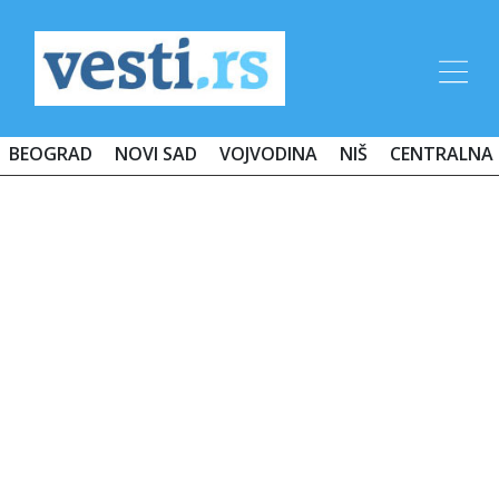
BEOGRAD
NOVI SAD
VOJVODINA
NIŠ
CENTRALNA 