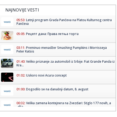
NAJNOVIJE VESTI
05:53:
Letnji program Grada Pančeva na Platou Kulturnog centra
Pančeva
05:05:
Рецепт дана: Права летња торта
03:11:
Preminuo menadžer Smashing Pumpkins i Morrisseya
Peter Katsis
01:40:
Veliko priznanje za automobil iz Srbije: Fiat Grande Panda iz
Kra...
01:02:
Uskoro novi Acura concept
01:00:
Dogodilo se na današnji datum, 8. avgust
00:32:
Velika zamena kontejnera na Zvezdari: Stiglo 177 novih, a
„dža...
00:16:
Singapur ima plan za borbu protiv paklenih vrućina: Ovako