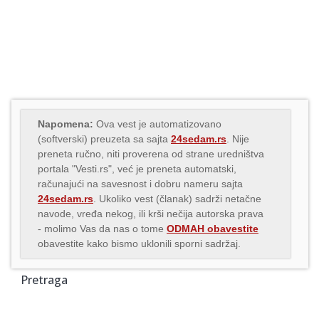
Napomena:
Ova vest je automatizovano
(softverski) preuzeta sa sajta
24sedam.rs
. Nije
preneta ručno, niti proverena od strane uredništva
portala "Vesti.rs", već je preneta automatski,
računajući na savesnost i dobru nameru sajta
24sedam.rs
. Ukoliko vest (članak) sadrži netačne
navode, vređa nekog, ili krši nečija autorska prava
- molimo Vas da nas o tome
ODMAH obavestite
obavestite kako bismo uklonili sporni sadržaj.
Pretraga