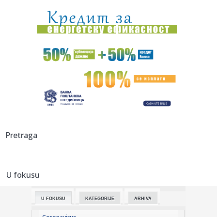
hoće ...
00:03:
Na današnji dan, 8. avgust
00:03:
Volkswagen menja poslovnu strategiju u SAD
23:51:
PARTIZAN TRLJA RUKE: Transfer Saše Lukića doneo crno-
belima 300...
23:48:
Otišao iz Arsenala pre nego što su podigli trofej – vratio
se...
23:47:
Srpkinje pronašle novčanik u Čanju, pa uradile nešto što je
Pretraga
...
23:46:
Detalji drame na nemačkom aerodromu: Vozač nogom
izbacio dron s...
U fokusu
23:42:
Kraj za Aleksandru i Anu: Eliminisane već na startu
U FOKUSU
KATEGORIJE
ARHIVA
23:35:
"Nema lakih utakmica, ali mi smo Vojvodina"