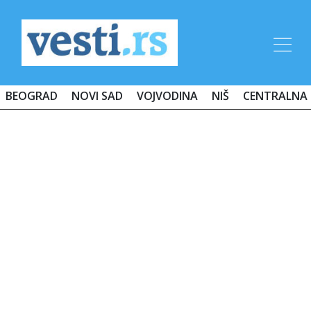
BEOGRAD
NOVI SAD
VOJVODINA
NIŠ
CENTRALNA 