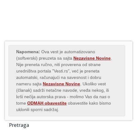
Napomena:
Ova vest je automatizovano
(softverski) preuzeta sa sajta
Nezavisne Novine
.
Nije preneta ručno, niti proverena od strane
uredništva portala "Vesti.rs", već je preneta
automatski, računajući na savesnost i dobru
nameru sajta
Nezavisne Novine
. Ukoliko vest
(članak) sadrži netačne navode, vređa nekog, ili
krši nečija autorska prava - molimo Vas da nas o
tome
ODMAH obavestite
obavestite kako bismo
uklonili sporni sadržaj.
Pretraga