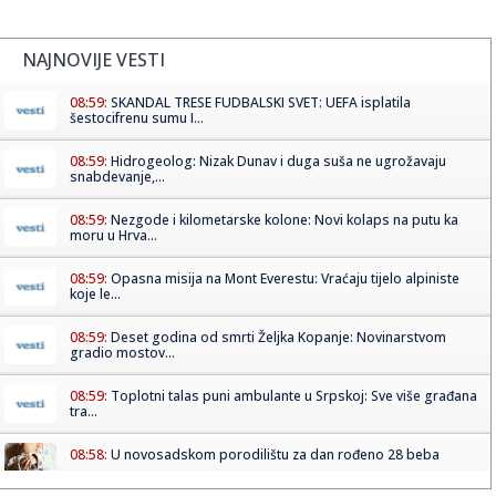
NAJNOVIJE VESTI
08:59:
SKANDAL TRESE FUDBALSKI SVET: UEFA isplatila
šestocifrenu sumu I...
08:59:
Hidrogeolog: Nizak Dunav i duga suša ne ugrožavaju
snabdevanje,...
08:59:
Nezgode i kilometarske kolone: Novi kolaps na putu ka
moru u Hrva...
08:59:
Opasna misija na Mont Everestu: Vraćaju tijelo alpiniste
koje le...
08:59:
Deset godina od smrti Željka Kopanje: Novinarstvom
gradio mostov...
08:59:
Toplotni talas puni ambulante u Srpskoj: Sve više građana
tra...
08:58:
U novosadskom porodilištu za dan rođeno 28 beba