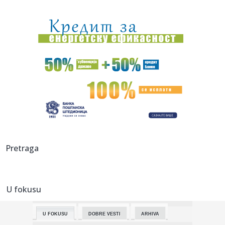
08:56:
Национално првенство у одбојци на ...
08:54:
Skandal u UEFA: "Infantino bio u vezi sa radnicom,
unaprijedili j...
08:50:
Svi putevi vode u spokoj – Nick Cave and The Bad Seeds
osvojili...
08:50:
OSMOSMERKA: Teške reči
08:48:
Drama u nuklearnoj elektrani: Potapaju barže da bi spasili
rad r...
08:48:
Dvanaest sati u Spajdermenovom odelu: Tom Holand
Pretraga
otkrio šta je b...
08:46:
Ko će na čelo Mađarske?; Tisa danas bira između tri
kandidata
U fokusu
08:45:
Планирана искључења струје за ...
U FOKUSU
DOBRE VESTI
ARHIVA
08:41:
ABA liga ostala bez direktora!