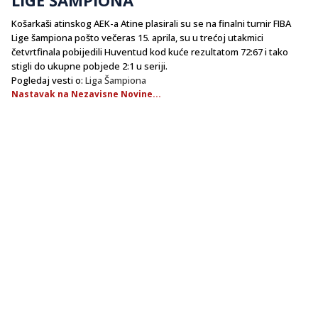
Košarkaši atinskog AEK-a Atine plasirali su se na finalni turnir FIBA
Lige šampiona pošto večeras 15. aprila, su u trećoj utakmici
četvrtfinala pobijedili Huventud kod kuće rezultatom 72:67 i tako
stigli do ukupne pobjede 2:1 u seriji.
Pogledaj vesti o:
Liga Šampiona
Nastavak na Nezavisne Novine...