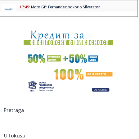
17:45:
Moto GP: Fernandez pokorio Silverston
17:43:
Vučić u podkastu kod Matijasa Defnera: "Srbija nije
marioneta n...
17:43:
Stanković pred Hapoel: U utorak nam je potreban svaki
glas
17:43:
Kiton Volas novi igrač Makabija, potpisao dvogodišnji
ugovor
17:39:
Filmska pljačka u Budvi: Maskirani razbojnici odnijeli oko
320.0...
17:39:
Kurtinović o digitalnom nasilju: Potrebna bolja zakonska
zaštit...
17:39:
Novi incident u Hrvatskoj: Voz prošao kroz crveno,
Pretraga
reagovali u p...
17:39:
Požar u Deliblatskoj peščari: Naselja nisu ugrožena, ali
vjet...
U fokusu
17:39:
Poznato stanje povrijeđenog mladića u nesreći u