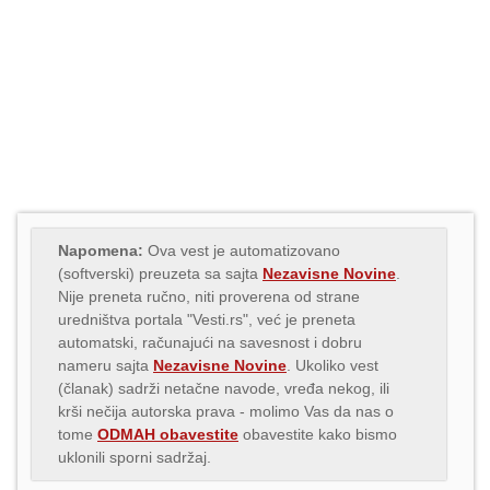
Napomena:
Ova vest je automatizovano
(softverski) preuzeta sa sajta
Nezavisne Novine
.
Nije preneta ručno, niti proverena od strane
uredništva portala "Vesti.rs", već je preneta
automatski, računajući na savesnost i dobru
nameru sajta
Nezavisne Novine
. Ukoliko vest
(članak) sadrži netačne navode, vređa nekog, ili
krši nečija autorska prava - molimo Vas da nas o
tome
ODMAH obavestite
obavestite kako bismo
uklonili sporni sadržaj.