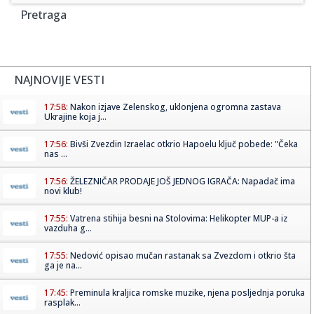
Pretraga
NAJNOVIJE VESTI
17:58:
Nakon izjave Zelenskog, uklonjena ogromna zastava
Ukrajine koja j...
17:56:
Bivši Zvezdin Izraelac otkrio Hapoelu ključ pobede: "Čeka
nas ...
17:56:
ŽELEZNIČAR PRODAJE JOŠ JEDNOG IGRAČA: Napadač ima
novi klub!
17:55:
Vatrena stihija besni na Stolovima: Helikopter MUP-a iz
vazduha g...
17:55:
Nedović opisao mučan rastanak sa Zvezdom i otkrio šta
ga je na...
17:45:
Preminula kraljica romske muzike, njena posljednja poruka
rasplak...