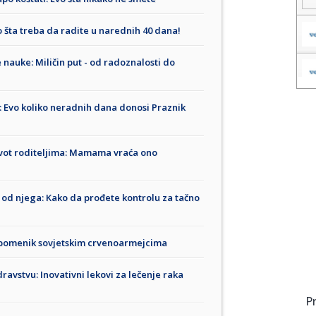
o šta treba da radite u narednih 40 dana!
nauke: Miličin put - od radoznalosti do
: Evo koliko neradnih dana donosi Praznik
život roditeljima: Mamama vraća ono
 od njega: Kako da prođete kontrolu za tačno
spomenik sovjetskim crvenoarmejcima
avstvu: Inovativni lekovi za lečenje raka
P