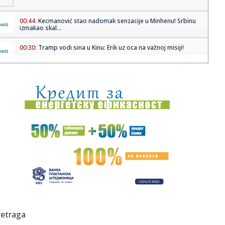
00:44:
Kecmanović stao nadomak senzacije u Minhenu! Srbinu
izmakao skal...
00:30:
Tramp vodi sina u Kinu: Erik uz oca na važnoj misiji!
00:15:
Francuska na nogama: Političari besni zbog dolaska
Kanjea Vesta,...
00:13:
Dogodilo se na današnji datum, 15. april
00:06:
Vrede kao suvo zlato: Svi bacamo kore od banane, a oni
na njima z...
00:02:
Veliki hit Jelene Rozge nakon 15 godina dobiće svoj spot
00:02:
Ovo cvijeće uspijeva na najvećoj vrućini: Raste kao ludo i
ne ...
23:58:
Liga šampiona: Atletiko izbacio Barsu, PSŽ uvjerljivo do
retraga
polufi...