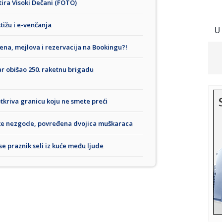
tira Visoki Dečani (FOTO)
stižu i e-venčanja
U
ena, mejlova i rezervacija na Bookingu?!
ar obišao 250. raketnu brigadu
otkriva granicu koju ne smete preći
ke nezgode, povređena dvojica muškaraca
se praznik seli iz kuće među ljude