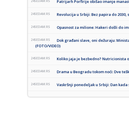
24SEDAM.RS
Patrijarh Porfirije obišao imanje manas
24SEDAM.RS
Revolucija u Srbiji: Bez papira do 2030, 
24SEDAM.RS
Opasnost za milione: Hakeri došli do im
24SEDAM.RS
Dok građani slave, oni dežuraju: Minist
(FOTO/VIDEO)
24SEDAM.RS
Koliko jaja je bezbedno? Nutricionista 
24SEDAM.RS
Drama u Beogradu tokom noći: Dve teš
24SEDAM.RS
Vaskršnji ponedeljak u Srbiji: Dan kada 