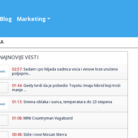
Blog
Marketing
JA
NAJNOVIJE VESTI
02:57:
Sedam i po hiljada sadnica voća i vinove loze uručeno
poljopriv...
01:44:
Geely tvrdi da je pobedio Toyotu: Imaju hibrid koji troši
manje ...
01:13:
Smena oblaka i sunca, temperatura do 23 stepena
01:08:
MINI Countryman Vagabund
00:48:
Stiže i novi Nissan Xterra