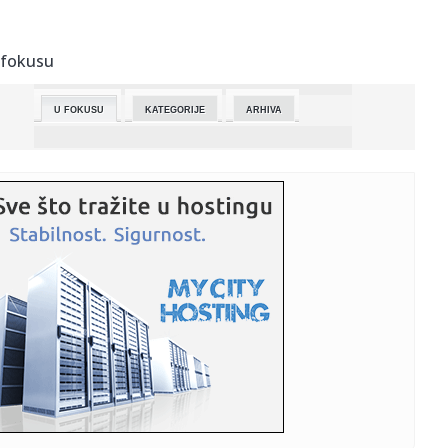
23:55:
Najavljen novi Nissan Skyline
 fokusu
23:46:
MATEUS NA KORAK OD ISTORIJE: Zvezdin čuvar mreže juri
jubilej p...
U FOKUSU
KATEGORIJE
ARHIVA
23:45:
Oglasio se RHMZ: Otkriveno šta nas čeka večeras, evo
dokad će...
23:30:
Pevačica (41) preminula posle teške bolesti, muž je
ostavio us...
23:28:
Prvi snimci iz kafića u kojem je izrešetan Krsto Vujić zvani
"...
23:20:
Nissan ima novu strategiju
23:17:
DEMEBELE OSVOJIO „ENFILD“: Liverpul napadao, PSŽ kaznio
i ot...
23:15:
Bez struje u sredu u deset ulica
23:08:
ATLETIKO PREŽIVEO I IZBACIO BARSELONU: Greške u