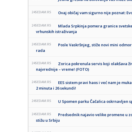
24SEDAM.RS
Ovaj običaj vam sigurno nije poznat: Ev
24SEDAM.RS
Mlada Srpkinja pomera granice svetske 
vrhunskih istraživanja
24SEDAM.RS
Posle Vaskršnjeg, stiže novi mini odmor
rada
24SEDAM.RS
Zorica pokrenula servis koji olakšava 
najvrednije – vreme! (FOTO)
24SEDAM.RS
EES sistem pravi haos i već nam je muka
2 minuta i 26 sekundi!
24SEDAM.RS
U Spomen parku Čačalica oskrnavljen 
24SEDAM.RS
Predsednik najavio velike promene u zdr
stižu u Srbiju