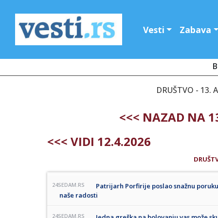
Vesti
Zabava
B
DRUŠTVO - 13. A
<<< NAZAD NA 13
<<< VIDI 12.4.2026
DRUŠT
24SEDAM.RS
Patrijarh Porfirije poslao snažnu poru
naše radosti
24SEDAM.RS
Jedna greška na bolovanju vas može sku