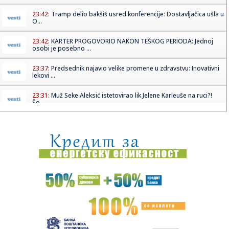
23:42:
Tramp delio bakšiš usred konferencije: Dostavljačica ušla u
O...
23:42:
KARTER PROGOVORIO NAKON TEŠKOG PERIODA: Jednoj
osobi je posebno ...
23:37:
Predsednik najavio velike promene u zdravstvu: Inovativni
lekovi ...
23:31:
Muž Seke Aleksić istetovirao lik Jelene Karleuše na ruci?!
Šo...
23:21:
Вучић најавио нове иновативне ...
23:23:
Dizajner iz Bosne imenovan šefom dizajna McLarena
23:21:
ČUKARIČKI MENJA DNK: Jakšić donosi revoluciju – „Želim d...
23:12:
Potop u Dominikanskoj Republici: Troje mrtvih, 30.000 ljudi
napus...