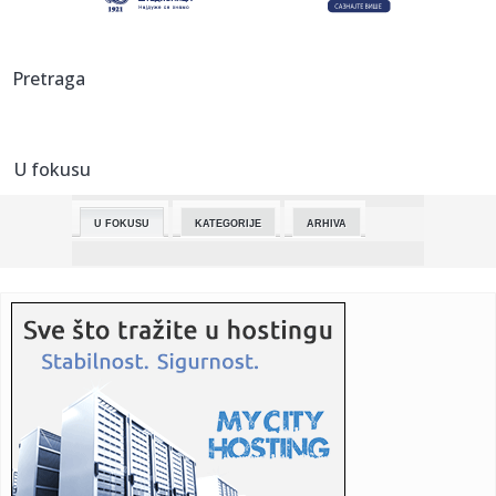
22:59:
Stanivuković: Tražili smo dogovor oko TV debate, a dobili
jedno...
22:59:
Tijelo pronađeno u šahtu u Prijedoru, policija istražuje slu...
Pretraga
22:59:
Kako najpoznatija trebinjska mimoza žali za svojom
vlasnicom (FO...
U fokusu
22:59:
EU ostvarila rekordni suficit u farmaceutskom sektoru
U FOKUSU
KATEGORIJE
ARHIVA
22:59:
Ova stvar na čarapi najbolje tjera krpelje
22:59:
Donja Gradina: Okrugli sto o sistemskom uništavanju Srba,
Jevrej...
22:59:
Srpkinja se udala za milijardera: Pokazala kako se slavi
Uskrs u ...
22:59:
Petar Mađar će izručiti Nikolu Gruevskog?
22:59:
Trudnica iz BiH povrijeđena u opštoj tuči u rimskom metrou