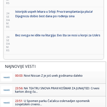
RS
Istorijski uspeh lekara u Srbiji: Prva transplantacija pluća!
24
Dijagnozu dobio šest dana po rođenju sina
SE
DA
M.
RS
Bez ovoga ne idite na liturgiju: Evo šta se nosi u korpi za Uskrs
24
SE
DA
M.
RS
NAJNOVIJE VESTI
00:03:
Novi Nissan Z je još uvek godinama daleko
23:56:
NA TEATRU SNOVA PRAVI KOŠMAR ZA JUNAJTED: Crveni
karton zbog ču...
23:51:
U Spomen parku Čačalica oskrnavljen spomenik
sovjetskim crveno...