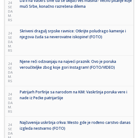
Da li na Vaskrs sme da se uključi veš mašina? Večno pitanje koje
24
muči Srbe, konačno razrešena dilema
SE
DA
M.
RS
Skriveni dragulj srpske ravnice: Otkrijte poludrago kamenje i
24
njegova čuda sa neverovatne iskopine! (FOTO)
SE
DA
M.
RS
Njene reči odzvanjaju na najveći praznik: Ovo je poruka
24
veroučiteljke zbog koje gori Instagram! (FOTO/VIDEO)
SE
DA
M.
RS
Patrijarh Porfirije sa narodom na KiM: Vaskršnja poruka vere i
24
nade iz Pećke patrijaršije
SE
DA
M.
RS
Najčuvenija uskršnja crkva: Mesto gde je rođeno carstvo danas
24
izgleda nestvarno (FOTO)
SE
DA
M.