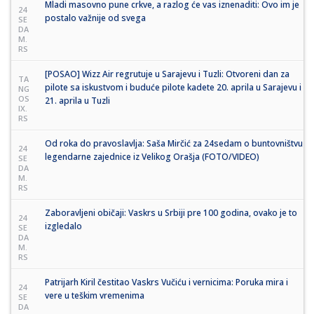
Mladi masovno pune crkve, a razlog će vas iznenaditi: Ovo im je
24
postalo važnije od svega
SE
DA
M.
RS
[POSAO] Wizz Air regrutuje u Sarajevu i Tuzli: Otvoreni dan za
TA
pilote sa iskustvom i buduće pilote kadete 20. aprila u Sarajevu i
NG
OS
21. aprila u Tuzli
IX.
RS
Od roka do pravoslavlja: Saša Mirčić za 24sedam o buntovništvu
24
legendarne zajednice iz Velikog Orašja (FOTO/VIDEO)
SE
DA
M.
RS
Zaboravljeni običaji: Vaskrs u Srbiji pre 100 godina, ovako je to
24
izgledalo
SE
DA
M.
RS
Patrijarh Kiril čestitao Vaskrs Vučiću i vernicima: Poruka mira i
24
vere u teškim vremenima
SE
DA