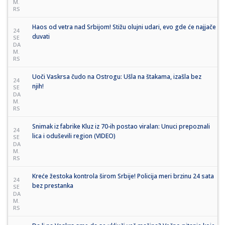
M.
RS
Haos od vetra nad Srbijom! Stižu olujni udari, evo gde će najjače
24
duvati
SE
DA
M.
RS
Uoči Vaskrsa čudo na Ostrogu: Ušla na štakama, izašla bez
24
njih!
SE
DA
M.
RS
Snimak iz fabrike Kluz iz 70-ih postao viralan: Unuci prepoznali
24
lica i oduševili region (VIDEO)
SE
DA
M.
RS
Kreće žestoka kontrola širom Srbije! Policija meri brzinu 24 sata
24
bez prestanka
SE
DA
M.
RS