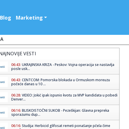
Blog
Marketing
JA
NAJNOVIJE VESTI
06:43:
UKRAJINSKA KRIZA - Peskov: Vojna operacija se nastavlja
posle usk...
06:43:
CENTCOM: Pomorska blokada u Ormuskom moreuzu
počeće danas u 10 ...
06:28:
VIDEO: Jokić ipak ispunio kvotu za MVP kandidata u pobedi
Denver...
06:16:
BLISKOISTOČNI SUKOB - Pezeškijan: Glavna prepreka
sporazumu dup...
06:16:
Studija: Herbicid glifosat remeti ponašanje pčela čime