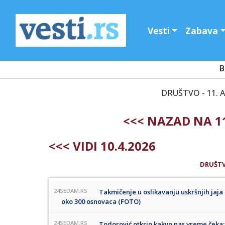
Vesti
Zabava
B
DRUŠTVO - 11. A
<<< NAZAD NA 11
<<< VIDI 10.4.2026
DRUŠT
24SEDAM.RS
Takmičenje u oslikavanju uskršnjih jaja
oko 300 osnovaca (FOTO)
24SEDAM.RS
Todorović otkrio kakvo nas vreme čeka: