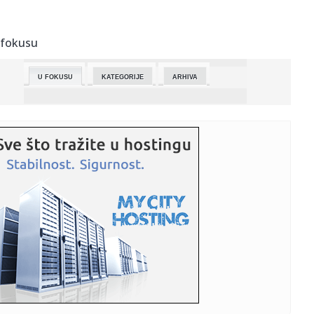
00:40:
Poslednji Mercedes E 500 sada fascinira pojavom u
muzeju
 fokusu
00:27:
Prema 97,35 odsto prebrojanih glasova, Tisa osvojila 138
mjesta u...
U FOKUSU
KATEGORIJE
ARHIVA
00:27:
Dogodilo se na današnji datum, 13. april
00:27:
Stevandić: Orban kao feniks, izgubio bitku, ali se ponovo
uzdi...
00:27:
Zelenski čestitao Mađaru pobjedu i poslao poruku Evropi
00:27:
Hapoel savladao Makabi, Zvezda samo teoretski može
direktno u pl...
00:25:
VIDEO: Test 2026 Volkswagen T-Roc 1.5 eTSI
00:15:
Haos u Čačku: Mladić izgubio kontrolu, zakucao se u
parkirana ...
23:54:
Lideri EU čestitali Tisi i Peteru Mađaru: Mađarska izabrala