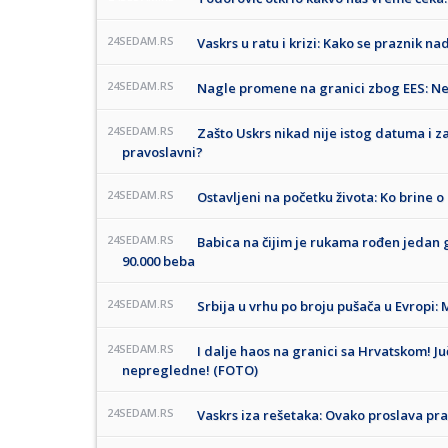
24SEDAM.RS
Vaskrs u ratu i krizi: Kako se praznik na
24SEDAM.RS
Nagle promene na granici zbog EES: Nem
24SEDAM.RS
Zašto Uskrs nikad nije istog datuma i za
pravoslavni?
24SEDAM.RS
Ostavljeni na početku života: Ko brine 
24SEDAM.RS
Babica na čijim je rukama rođen jedan 
90.000 beba
24SEDAM.RS
Srbija u vrhu po broju pušača u Evropi:
24SEDAM.RS
I dalje haos na granici sa Hrvatskom! Ju
nepregledne! (FOTO)
24SEDAM.RS
Vaskrs iza rešetaka: Ovako proslava pr