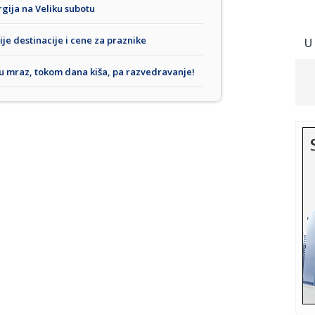
urgija na Veliku subotu
ije destinacije i cene za praznike
U
 mraz, tokom dana kiša, pa razvedravanje!