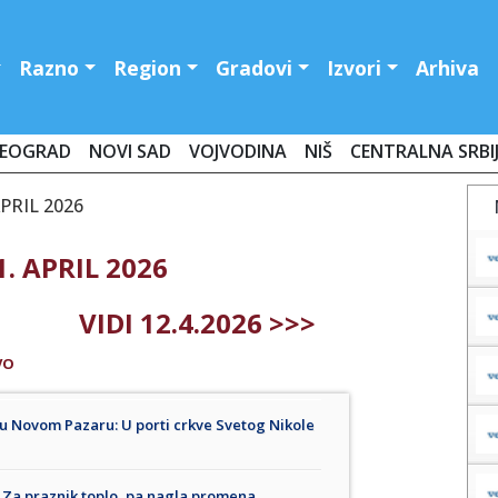
Razno
Region
Gradovi
Izvori
Arhiva
EOGRAD
NOVI SAD
VOJVODINA
NIŠ
CENTRALNA SRBI
PRIL 2026
. APRIL 2026
VIDI 12.4.2026 >>>
VO
 u Novom Pazaru: U porti crkve Svetog Nikole
 Za praznik toplo, pa nagla promena