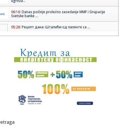
ugroža...
06:16:
Danas počinje prolećno zasedanje MMF i Grupacije
Svetske banke ...
05:26:
Рецепт дана: Штапићи од паленте са ...
05:02:
Pisac iz Pančeva Aleksandar Čotrić priredio Antologiju
srpskog...
04:52:
"Dodir nebesa" (RTV1, 21.25)
03:30:
SPC slavi Vaskrsni ponedeljak
02:11:
Uglavnom suvo vreme, temperatura do 23 stepena
01:31:
Nova Zappa barka, 11. april 2026: Geoff Tate – Operation
Mindrc...
01:26:
VIDEO: Chris Harris & Ferrari 12Cilindri
retraga