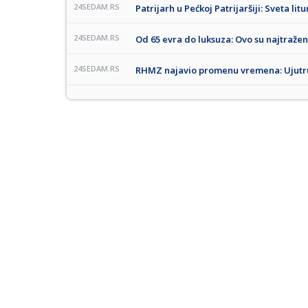
24SEDAM.RS
Patrijarh u Pećkoj Patrijaršiji: Sveta lit
24SEDAM.RS
Od 65 evra do luksuza: Ovo su najtražen
24SEDAM.RS
RHMZ najavio promenu vremena: Ujutru