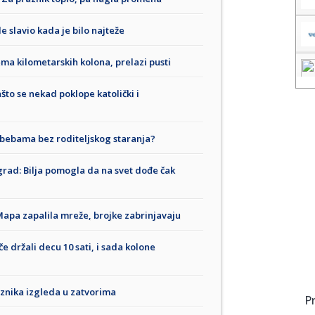
de slavio kada je bilo najteže
a kilometarskih kolona, prelazi pusti
što se nekad poklope katolički i
o bebama bez roditeljskog staranja?
grad: Bilja pomogla da na svet dođe čak
 Mapa zapalila mreže, brojke zabrinjavaju
če držali decu 10 sati, i sada kolone
aznika izgleda u zatvorima
P