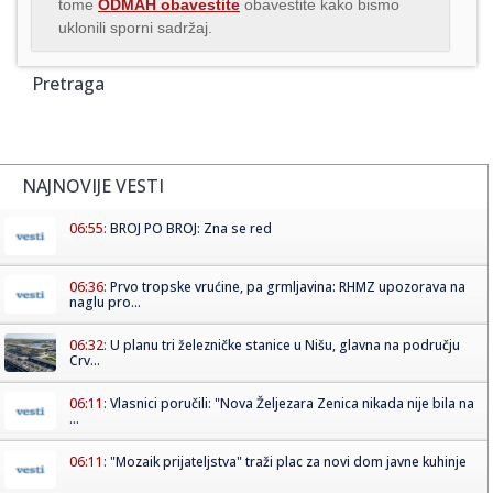
tome
ODMAH obavestite
obavestite kako bismo
uklonili sporni sadržaj.
Pretraga
NAJNOVIJE VESTI
06:55:
BROJ PO BROJ: Zna se red
06:36:
Prvo tropske vrućine, pa grmljavina: RHMZ upozorava na
naglu pro...
06:32:
U planu tri železničke stanice u Nišu, glavna na području
Crv...
06:11:
Vlasnici poručili: "Nova Željezara Zenica nikada nije bila na
...
06:11:
"Mozaik prijateljstva" traži plac za novi dom javne kuhinje