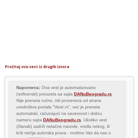
Pročitaj ovu vest iz drugih izvora
Napomena:
Ova vest je automatizovano
(softverski) preuzeta sa sajta
DANuBeogradu.rs
.
Nije preneta ručno, niti proverena od strane
uredništva portala "Vesti.rs", već je preneta
automatski, računajući na savesnost i dobru
nameru sajta
DANuBeogradu.rs
. Ukoliko vest
(članak) sadrži netačne navode, vređa nekog, ili
krši nečija autorska prava - molimo Vas da nas o