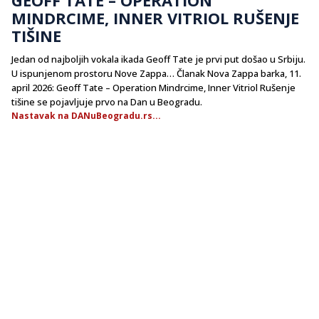
MINDRCIME, INNER VITRIOL RUŠENJE
TIŠINE
Jedan od najboljih vokala ikada Geoff Tate je prvi put došao u Srbiju.
U ispunjenom prostoru Nove Zappa… Članak Nova Zappa barka, 11.
april 2026: Geoff Tate – Operation Mindrcime, Inner Vitriol Rušenje
tišine se pojavljuje prvo na Dan u Beogradu.
Nastavak na DANuBeogradu.rs...