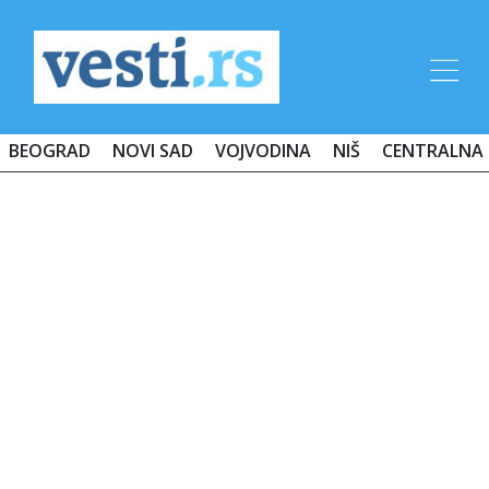
BEOGRAD
NOVI SAD
VOJVODINA
NIŠ
CENTRALNA 