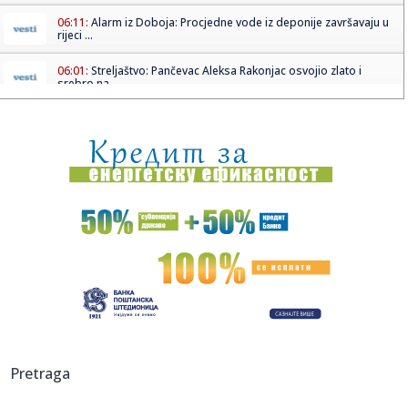
06:11:
Alarm iz Doboja: Procjedne vode iz deponije završavaju u
rijeci ...
06:01:
Streljaštvo: Pančevac Aleksa Rakonjac osvojio zlato i
srebro na...
05:05:
Рецепт дана: Паста са фета сиром и ...
01:21:
Mercedes-AMG GT 53 4-Door Coupe
00:44:
Dogodilo se na današnji datum, 7. avgust
00:44:
Zvezda nastavlja tradiciju, opet časti najmlađe navijače
(FOTO...
00:34:
Nissan Qashqai e-Power prešao 1980 km s jednim
rezervoarom goriv...
00:29:
Evropa gori! Još jedan toplotni talas, cela Italija pod
Pretraga
crvenim ...