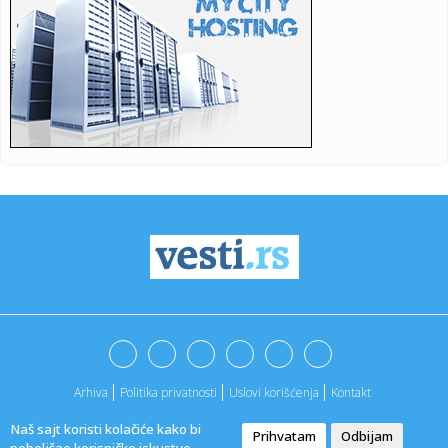
23:47:
Škoda Peaq u serijskoj proizvodnji
23:44:
"Mesi bi bio Pikaso" VIDEO
23:41:
Marinović nakon pobjede: Zaslužili smo još koji gol, ali
svaka...
23:41:
Može li ljetna avantura ipak nekako prerasti u ozbiljnu
vezu?
23:38:
Partizan demolirao Tobol, Ilić konačno zadovoljan: Na
momente j...
23:36:
U Minhenu krenula serijska proizvodnja potpuno
električnog BMW-a...
23:35:
Otkriveni detalji pucnjave na američki konzulat; Iza svega
stoji...
Arhiva
Politika privatnosti
Uslovi korišćenja
Kontakt
23:34:
PRE PAR MESECI SANJALI TITULU, SADA IH SVI DEMOLIRAJU:
Benfika si...
Naš sajt koristi kolačiće kako bi
Prihvatam
Odbijam
@2022. -
Vesti
|
Marketing agencija
ApaOne