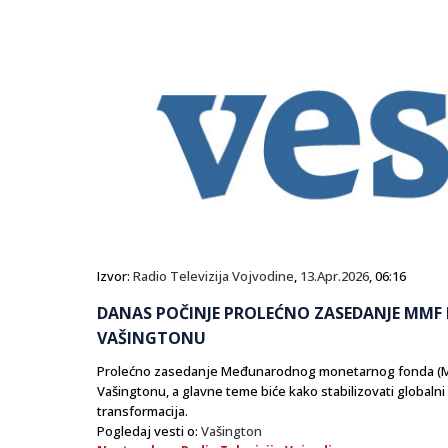
Izvor:
Radio Televizija Vojvodine
,
13.Apr.2026
, 06:16
DANAS POČINJE PROLEĆNO ZASEDANJE MMF I
VAŠINGTONU
Prolećno zasedanje Međunarodnog monetarnog fonda (MM
Vašingtonu, a glavne teme biće kako stabilizovati globalni 
transformacija.
Pogledaj vesti o:
Vašington