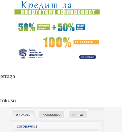
08:25:
Привремена измена трасе линије 7Б и ...
08:19:
Požari ne jenjavaju: Gori više od 700 hektara u Deliblatskoj
pe...
08:18:
Ovacije beogradske publike za Nik Kejva: Dva i po sata
uživanja ...
08:17:
Potres u Premijer ligi – Liverpul dovodi štopera Barselone!
08:17:
Kina sve bliže vrhu: Pretekla Francusku, a SAD su sledeća
retraga
meta
08:15:
Lindsey Buckingham najavljuje projekat sa Stevie Nicks za
slede...
 fokusu
08:13:
Novi skandal Đanija Infantina!
U FOKUSU
KATEGORIJE
ARHIVA
08:13:
Nik Kejv održao koncert na Kalemegdanu
Coronavirus