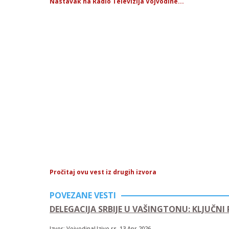
Nastavak na Radio Televizija Vojvodine...
Pročitaj ovu vest iz drugih izvora
POVEZANE VESTI
DELEGACIJA SRBIJE U VAŠINGTONU: KLJUČNI
Izvor:
VojvodinaUzivo.rs
, 13.Apr.2026