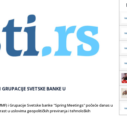
 GRUPACIJE SVETSKE BANKE U
F) i Grupacije Svetske banke "Spring Meetings" počeće danas u
rast u uslovima geopolitičkih previranja i tehnoloških