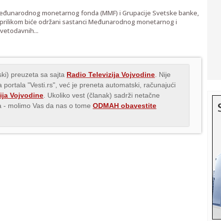
Međunarodnog monetarnog fonda (MMF) i Grupacije Svetske banke,
m prilikom biće održani sastanci Međunarodnog monetarnog i
vetodavnih...
ki) preuzeta sa sajta
Radio Televizija Vojvodine
. Nije
 portala "Vesti.rs", već je preneta automatski, računajući
ija Vojvodine
. Ukoliko vest (članak) sadrži netačne
ava - molimo Vas da nas o tome
ODMAH obavestite