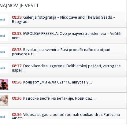
NAJNOVIJE VESTI
08:39:
Galerija fotografija – Nick Cave and The Bad Seeds –
Beograd
08:38:
EVROLIGA PRESEKLA: Ovo je najveći transfer leta – Večitih
nem...
08:38:
Revolucija u svemiru: Rusi pronašli način da otpad
pretvore u t...
08:37:
Deo vikendica izgoreo u Deliblatskoj peščari, vatrogasci
uspeli...
08:36:
Концерт „Ми & Ла 021“ 16. августа у ...
08:36:
Радосне вести из Бетаније, Нови Сад ...
08:36:
Vildosa stigao u ponoć i odmah obukao dres Partizana
VIDEO
08:29:
SSP: Ryanair od zimske sezone obustavlja sve letove sa
niškog ae...