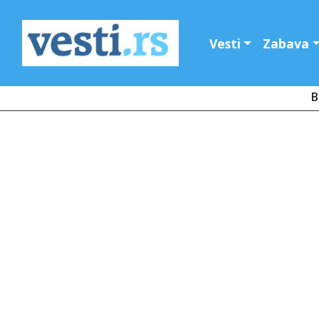
Vesti
Zabava
B