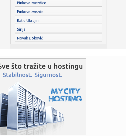
08:13:
Španci krenuli po lidera Zvezde: Spremaju ugovor koji će
Pinkove zvezdice
teško...
Pinkove zvezde
08:12:
Gužve na granicama od ranog jutra: Na Batrovcima
Rat u Ukrajini
čekanje četir...
Sirija
08:11:
Prilog ili glavno jelo za ručak: Jednostavan recept za
Novak Đoković
ukusnu bo...
08:11:
ABS upozorava: Električni trotinet nije igračka, mlađi od 14
g...
08:10:
VILDOZA SLETEO U BEOGRAD: Partizan dobio prvo
pojačanje – Arge...
08:09:
Rok istekao, dogovora nema: Priština danas nastavlja
konstitutiv...
08:08:
Danas sunčano i toplo, ali prijatnije: Od ponedeljka opet
sve to...
08:08:
Priznao krivicu: Kanadski haker opustošio više od 165
kompanija
08:05:
Шта се дешава са телом ако радите ...