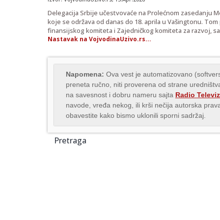
Delegacija Srbije učestvovaće na Prolećnom zasedanju 
koje se održava od danas do 18. aprila u Vašingtonu. To
finansijskog komiteta i Zajedničkog komiteta za razvoj, sa
Nastavak na VojvodinaUzivo.rs...
Napomena:
Ova vest je automatizovano (softvers
preneta ručno, niti proverena od strane uredništva
na savesnost i dobru nameru sajta
Radio Televiz
navode, vređa nekog, ili krši nečija autorska pr
obavestite kako bismo uklonili sporni sadržaj.
Pretraga