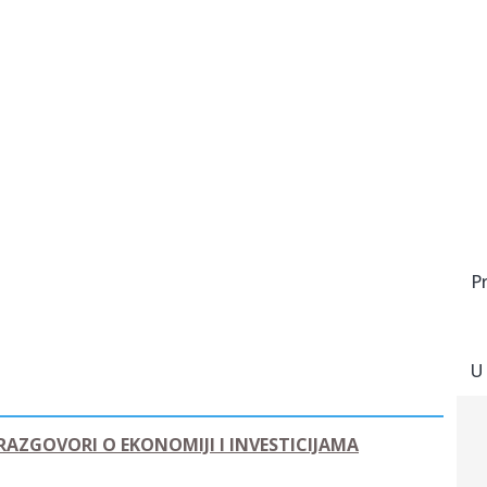
P
U
 RAZGOVORI O EKONOMIJI I INVESTICIJAMA