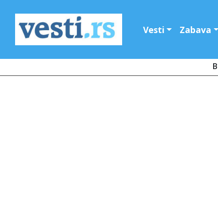
Vesti
Zabava
B