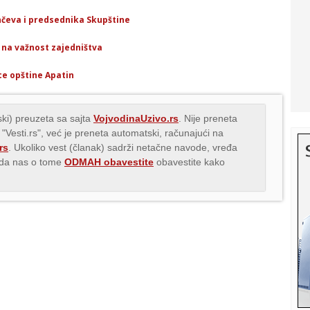
nčeva i predsednika Skupštine
i na važnost zajedništva
ce opštine Apatin
ki) preuzeta sa sajta
VojvodinaUzivo.rs
. Nije preneta
 "Vesti.rs", već je preneta automatski, računajući na
rs
. Ukoliko vest (članak) sadrži netačne navode, vređa
s da nas o tome
ODMAH obavestite
obavestite kako