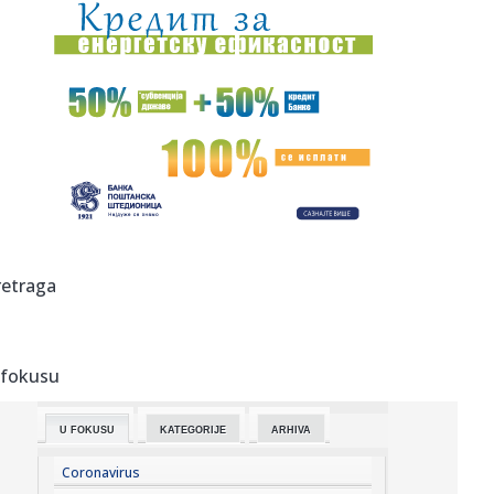
15:03:
Novi lepotan: Bugatti Destrier ima 1.500 KS i W16 motor
FOTO
15:01:
OpenAI na meti kritika: Pravili luksuzno putovanje za
influensere
15:01:
Narandžasti alarm u celoj Srbiji: Temperatura dostigla 38
stepen...
15:00:
Ovo je najpretraživaniji način vežbanja za sagorevanje
masti i...
14:58:
Zelenski ne planira da stane
retraga
14:57:
Ruska vojska štedi novac tako što nestale vojnike proglasi
da s...
 fokusu
14:52:
Pavkov o velikom interesovanju za električna vozila: U
Srbiji 1....
U FOKUSU
KATEGORIJE
ARHIVA
14:48:
Baba puca od samopuzdanja: Moćna poruka novog
pojačanja odušev...
Coronavirus