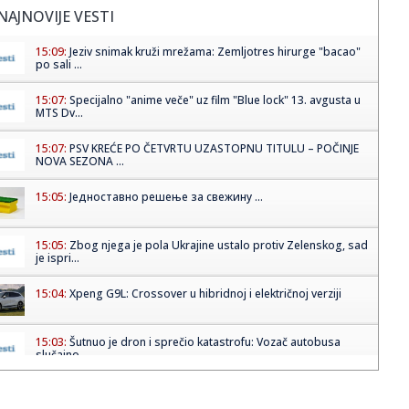
NAJNOVIJE VESTI
15:09:
Jeziv snimak kruži mrežama: Zemljotres hirurge "bacao"
po sali ...
15:07:
Specijalno "anime veče" uz film "Blue lock" 13. avgusta u
MTS Dv...
15:07:
PSV KREĆE PO ČETVRTU UZASTOPNU TITULU – POČINJE
NOVA SEZONA ...
15:05:
Jедноставно решење за свежину ...
15:05:
Zbog njega je pola Ukrajine ustalo protiv Zelenskog, sad
je ispri...
15:04:
Xpeng G9L: Crossover u hibridnoj i električnoj verziji
15:03:
Šutnuo je dron i sprečio katastrofu: Vozač autobusa
slučajno ...
15:03:
Na Koševu nema utakmica do daljeg – "krivac" je Merlin
FOTO/VI...