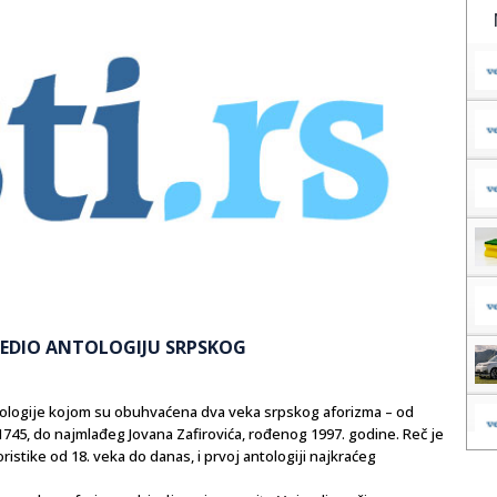
IREDIO ANTOLOGIJU SRPSKOG
ntologije kojom su obuhvaćena dva veka srpskog aforizma – od
745, do najmlađeg Jovana Zafirovića, rođenog 1997. godine. Reč je
ristike od 18. veka do danas, i prvoj antologiji najkraćeg