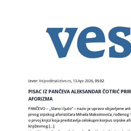
Izvor:
VojvodinaUzivo.rs
,
13.Apr.2026
, 05:02
PISAC IZ PANČEVA ALEKSANDAR ČOTRIĆ PR
AFORIZMA
PANČEVO – „Slano i ljuto” – naziv je upravo objavljene a
prvog srpskog aforističara Mihaila Maksimovića, rođenog 1
o prvoj knjizi koja predstavlja celokupni korpus srpske afo
književnog […]