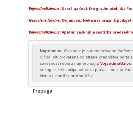
VojvodinaUzivo.rs
: Uskršnja čestitka gradonačelnika Pa
Nezavisne Novine
: Cvijanović: Neka nas praznik podsjet
VojvodinaUzivo.rs
: Apatin: Vaskršnja čestitka predsedni
Napomena:
Ova vest je automatizovano (softvers
ručno, niti proverena od strane uredništva portala
savesnost i dobru nameru sajta
VojvodinaUzivo.
nekog, ili krši nečija autorska prava - molimo Va
bismo uklonili sporni sadržaj.
Pretraga