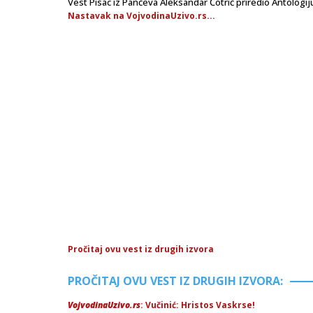
Vest Pisac iz Pančeva Aleksandar Čotrić priredio Antologij
Nastavak na VojvodinaUzivo.rs...
Pročitaj ovu vest iz drugih izvora
PROČITAJ OVU VEST IZ DRUGIH IZVORA:
VojvodinaUzivo.rs
: Vučinić: Hristos Vaskrse!