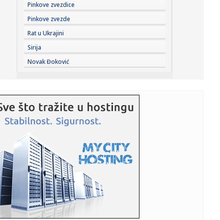
14:46:
LUKIĆ MENJA KLUB: Srpski reprezentativac ostaje u
Pinkove zvezdice
Engleskoj – ...
Pinkove zvezde
14:42:
FBI sprečio atentat na Mesija: Argentincu pretili bombama
Rat u Ukrajini
i pu...
Sirija
14:41:
Zaboravite prepune plaže – SUP daska je najbolji način da
Novak Đoković
pob...
14:40:
Rusi "melju": Ukrajina pronašla neočekivan način da spasi
fabr...
14:40:
"Kako sam ubedio Lebrona da dođe u Filadelfiju"
14:38:
Lažne piratske kopije filma „Odiseja“ koriste se za
širenje...
14:38:
Savić pred Radnik: Nema lakih utakmica, želimo da
pokažemo na...
14:38:
Baba već na promociji "zapalio" navijače: "Ovde sam da
vratim P...
14:35:
Poster za film The Mummy zabranjen za spoljno
oglašavanje u Veli...