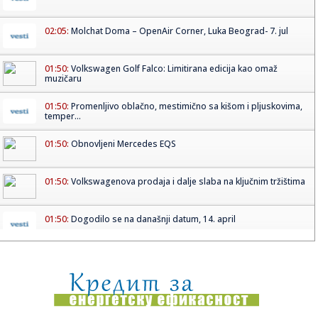
02:05:
Molchat Doma – OpenAir Corner, Luka Beograd- 7. jul
01:50:
Volkswagen Golf Falco: Limitirana edicija kao omaž
muzičaru
01:50:
Promenljivo oblačno, mestimično sa kišom i pljuskovima,
temper...
01:50:
Obnovljeni Mercedes EQS
01:50:
Volkswagenova prodaja i dalje slaba na ključnim tržištima
01:50:
Dogodilo se na današnji datum, 14. april
00:03:
Novi Nissan Z je još uvek godinama daleko
23:56:
NA TEATRU SNOVA PRAVI KOŠMAR ZA JUNAJTED: Crveni
karton zbog ču...