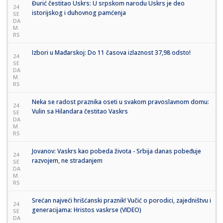
Đurić čestitao Uskrs: U srpskom narodu Uskrs je deo
24
istorijskog i duhovnog pamćenja
SE
DA
M.
RS
Izbori u Mađarskoj: Do 11 časova izlaznost 37,98 odsto!
24
SE
DA
M.
RS
Neka se radost praznika oseti u svakom pravoslavnom domu:
24
Vulin sa Hilandara čestitao Vaskrs
SE
DA
M.
RS
Jovanov: Vaskrs kao pobeda života - Srbija danas pobeđuje
24
razvojem, ne stradanjem
SE
DA
M.
RS
Srećan najveći hrišćanski praznik! Vučić o porodici, zajedništvu i
24
generacijama: Hristos vaskrse (VIDEO)
SE
DA