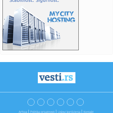
napus...
22:59:
Stanivuković: Tražili smo dogovor oko TV debate, a dobili
jedno...
22:59:
Tijelo pronađeno u šahtu u Prijedoru, policija istražuje slu...
22:59:
Kako najpoznatija trebinjska mimoza žali za svojom
vlasnicom (FO...
22:59:
EU ostvarila rekordni suficit u farmaceutskom sektoru
22:59:
Ova stvar na čarapi najbolje tjera krpelje
22:59:
Donja Gradina: Okrugli sto o sistemskom uništavanju Srba,
Jevrej...
22:59:
Srpkinja se udala za milijardera: Pokazala kako se slavi
Uskrs u ...
22:59:
Petar Mađar će izručiti Nikolu Gruevskog?
Arhiva
Politika privatnosti
Uslovi korišćenja
Kontakt