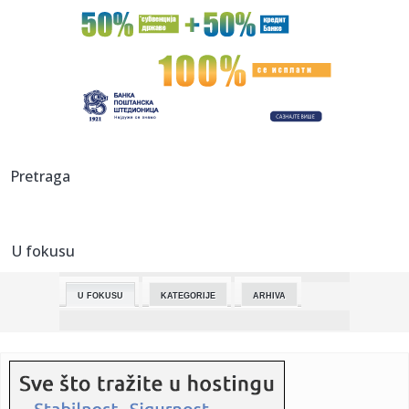
23:51:
U Spomen parku Čačalica oskrnavljen spomenik
sovjetskim crveno...
23:42:
Tramp delio bakšiš usred konferencije: Dostavljačica ušla u
O...
23:42:
KARTER PROGOVORIO NAKON TEŠKOG PERIODA: Jednoj
osobi je posebno ...
23:37:
Predsednik najavio velike promene u zdravstvu: Inovativni
Pretraga
lekovi ...
23:31:
Muž Seke Aleksić istetovirao lik Jelene Karleuše na ruci?!
Šo...
U fokusu
23:21:
Вучић најавио нове иновативне ...
U FOKUSU
KATEGORIJE
ARHIVA
23:23:
Dizajner iz Bosne imenovan šefom dizajna McLarena
23:21:
ČUKARIČKI MENJA DNK: Jakšić donosi revoluciju – „Želim d...
23:12:
Potop u Dominikanskoj Republici: Troje mrtvih, 30.000 ljudi