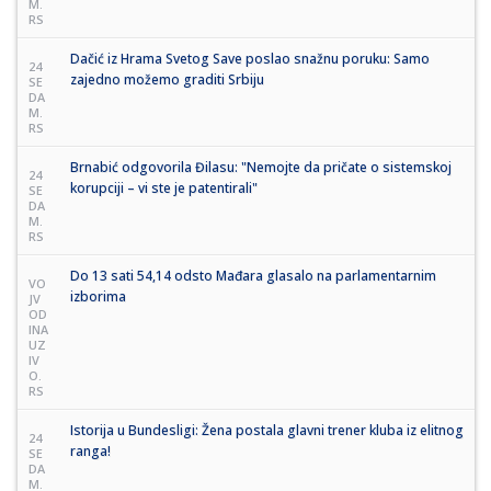
M.
RS
Dačić iz Hrama Svetog Save poslao snažnu poruku: Samo
24
zajedno možemo graditi Srbiju
SE
DA
M.
RS
Brnabić odgovorila Đilasu: "Nemojte da pričate o sistemskoj
24
korupciji – vi ste je patentirali"
SE
DA
M.
RS
Do 13 sati 54,14 odsto Mađara glasalo na parlamentarnim
VO
izborima
JV
OD
INA
UZ
IV
O.
RS
Istorija u Bundesligi: Žena postala glavni trener kluba iz elitnog
24
ranga!
SE
DA
M.