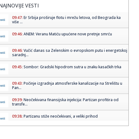
NAJNOVIJE VESTI
09:47:
Er Srbija proširuje flotu i mrežu letova, od Beograda ka
više ...
09:46:
ANEM: Veranu Matiću upućene nove pretnje smrću
09:46:
Vučić danas sa Zelenskim o evropskom putu i energetskoj
saradnj...
09:45:
Sombor: Gradski hipodrom sutra u znaku kasačkih trka
09:43:
Počinje izgradnja atmosferske kanalizacije na Strelištu u
Pan...
09:39:
Neočekivana finansijska injekcija: Partizan profitira od
transfe...
09:38:
Partizanu stiže neočekivani, a veliki prihod
09:36:
TOBOL DOŽIVEO DEBAKL PROTIV PARTIZANA, A SRBIN
OTKRIO ZAŠTO: Ot...