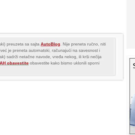
ki) preuzeta sa sajta
AutoBlog
. Nije preneta ručno, niti
 već je preneta automatski, računajući na savesnost i
nak) sadrži netačne navode, vređa nekog, ili krši nečija
H obavestite
obavestite kako bismo uklonili sporni