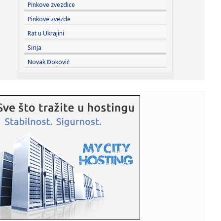
09:25:
Jokić ostaje bez važnog saigrača?
Pinkove zvezdice
Pinkove zvezde
09:23:
Sombor: (FOTO) Prvo veče „Bodrog festa“ okupilo
Rat u Ukrajini
ljubitelje t...
Sirija
09:21:
Bugari spasavaju Evropu
Novak Đoković
09:20:
Enes Kanter postaje košarkašica: Bivši centar se prijavljuje
n...
09:19:
Mađar i stranka Tisa danas nominuju kandidata za
predsednika: Ov...
09:16:
Шпанија од данас уводи привремене ...
09:14:
DNEVNI KVIZ: Deset pitanja - pravo osveženje
09:12:
PREOKRET U NAPOLIJU: Milinković-Savić više nije siguran,
Muso ...
09:09:
Amerika objavila nove snimke NLO-a