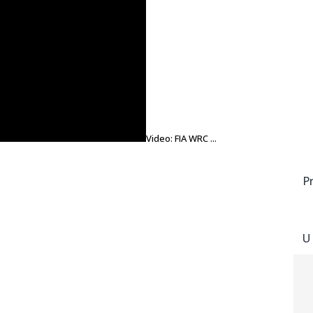
Video: FIA WRC ...
P
U