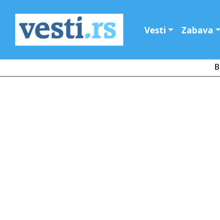
Vesti
Zabava
B