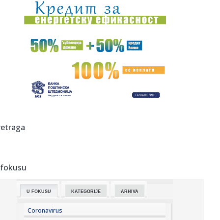
09:35:
Мислите да живите здраво? Ових 8 ...
09:34:
Kula: Kula spremna za „Petrovski 3 na 3“: Pobedniku
100.000 d...
09:32:
Ер Србија проширује флоту и мрежу ...
09:34:
Ovo je najneobičniji "prespavanjac" u Srbiji: U Svilajncu se
no...
09:30:
Odžaci: Danas „Tortijada“ u Laliću
retraga
09:29:
Vučić danas sa Zelenskim o evropskom putu i energetskoj
saradnj...
 fokusu
09:26:
Sombor: Akcija dobrovoljnog davanja krvi 13. avgusta u
Somboru
U FOKUSU
KATEGORIJE
ARHIVA
09:23:
Амерички званичник: Украјина ...
Coronavirus