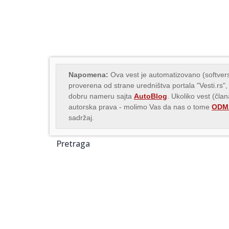
Napomena:
Ova vest je automatizovano (softvers
proverena od strane uredništva portala "Vesti.rs",
dobru nameru sajta
AutoBlog
. Ukoliko vest (čla
autorska prava - molimo Vas da nas o tome
ODMA
sadržaj.
Pretraga