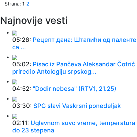
Strana:
1
2
Najnovije vesti
05:26:
Рецепт дана: Штапићи од паленте
са ...
05:02:
Pisac iz Pančeva Aleksandar Čotrić
priredio Antologiju srpskog...
04:52:
"Dodir nebesa" (RTV1, 21.25)
03:30:
SPC slavi Vaskrsni ponedeljak
02:11:
Uglavnom suvo vreme, temperatura
do 23 stepena