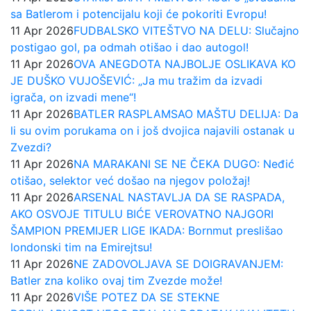
sa Batlerom i potencijalu koji će pokoriti Evropu!
11 Apr 2026
FUDBALSKO VITEŠTVO NA DELU: Slučajno
postigao gol, pa odmah otišao i dao autogol!
11 Apr 2026
OVA ANEGDOTA NAJBOLJE OSLIKAVA KO
JE DUŠKO VUJOŠEVIĆ: „Ja mu tražim da izvadi
igrača, on izvadi mene“!
11 Apr 2026
BATLER RASPLAMSAO MAŠTU DELIJA: Da
li su ovim porukama on i još dvojica najavili ostanak u
Zvezdi?
11 Apr 2026
NA MARAKANI SE NE ČEKA DUGO: Neđić
otišao, selektor već došao na njegov položaj!
11 Apr 2026
ARSENAL NASTAVLJA DA SE RASPADA,
AKO OSVOJE TITULU BIĆE VEROVATNO NAJGORI
ŠAMPION PREMIJER LIGE IKADA: Bornmut preslišao
londonski tim na Emirejtsu!
11 Apr 2026
NE ZADOVOLJAVA SE DOIGRAVANJEM:
Batler zna koliko ovaj tim Zvezde može!
11 Apr 2026
VIŠE POTEZ DA SE STEKNE