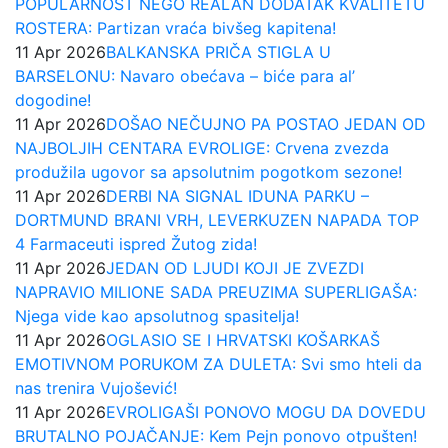
POPULARNOST NEGO REALAN DODATAK KVALITETU
ROSTERA: Partizan vraća bivšeg kapitena!
11 Apr 2026
BALKANSKA PRIČA STIGLA U
BARSELONU: Navaro obećava – biće para al’
dogodine!
11 Apr 2026
DOŠAO NEČUJNO PA POSTAO JEDAN OD
NAJBOLJIH CENTARA EVROLIGE: Crvena zvezda
produžila ugovor sa apsolutnim pogotkom sezone!
11 Apr 2026
DERBI NA SIGNAL IDUNA PARKU –
DORTMUND BRANI VRH, LEVERKUZEN NAPADA TOP
4 Farmaceuti ispred Žutog zida!
11 Apr 2026
JEDAN OD LJUDI KOJI JE ZVEZDI
NAPRAVIO MILIONE SADA PREUZIMA SUPERLIGAŠA:
Njega vide kao apsolutnog spasitelja!
11 Apr 2026
OGLASIO SE I HRVATSKI KOŠARKAŠ
EMOTIVNOM PORUKOM ZA DULETA: Svi smo hteli da
nas trenira Vujošević!
11 Apr 2026
EVROLIGAŠI PONOVO MOGU DA DOVEDU
BRUTALNO POJAČANJE: Kem Pejn ponovo otpušten!