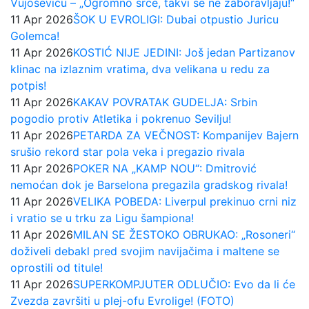
Vujoševiću – „Ogromno srce, takvi se ne zaboravljaju!“
11 Apr 2026
ŠOK U EVROLIGI: Dubai otpustio Juricu
Golemca!
11 Apr 2026
KOSTIĆ NIJE JEDINI: Još jedan Partizanov
klinac na izlaznim vratima, dva velikana u redu za
potpis!
11 Apr 2026
KAKAV POVRATAK GUDELJA: Srbin
pogodio protiv Atletika i pokrenuo Sevilju!
11 Apr 2026
PETARDA ZA VEČNOST: Kompanijev Bajern
srušio rekord star pola veka i pregazio rivala
11 Apr 2026
POKER NA „KAMP NOU“: Dmitrović
nemoćan dok je Barselona pregazila gradskog rivala!
11 Apr 2026
VELIKA POBEDA: Liverpul prekinuo crni niz
i vratio se u trku za Ligu šampiona!
11 Apr 2026
MILAN SE ŽESTOKO OBRUKAO: „Rosoneri“
doživeli debakl pred svojim navijačima i maltene se
oprostili od titule!
11 Apr 2026
SUPERKOMPJUTER ODLUČIO: Evo da li će
Zvezda završiti u plej-ofu Evrolige! (FOTO)