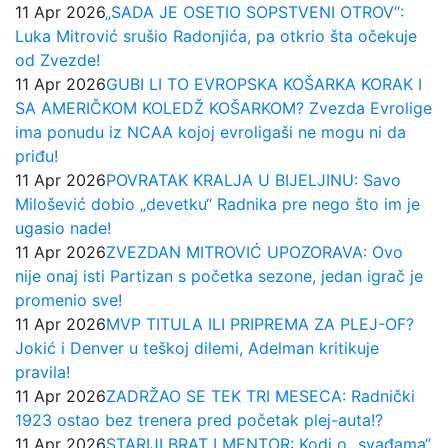
11 Apr 2026
„SADA JE OSETIO SOPSTVENI OTROV“:
Luka Mitrović srušio Radonjića, pa otkrio šta očekuje
od Zvezde!
11 Apr 2026
GUBI LI TO EVROPSKA KOŠARKA KORAK I
SA AMERIČKOM KOLEDŽ KOŠARKOM? Zvezda Evrolige
ima ponudu iz NCAA kojoj evroligaši ne mogu ni da
priđu!
11 Apr 2026
POVRATAK KRALJA U BIJELJINU: Savo
Milošević dobio „devetku“ Radnika pre nego što im je
ugasio nade!
11 Apr 2026
ZVEZDAN MITROVIĆ UPOZORAVA: Ovo
nije onaj isti Partizan s početka sezone, jedan igrač je
promenio sve!
11 Apr 2026
MVP TITULA ILI PRIPREMA ZA PLEJ-OF?
Jokić i Denver u teškoj dilemi, Adelman kritikuje
pravila!
11 Apr 2026
ZADRŽAO SE TEK TRI MESECA: Radnički
1923 ostao bez trenera pred početak plej-auta!?
11 Apr 2026
STARIJI BRAT I MENTOR: Kodi o „svađama“