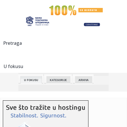
07:01:
Danas je Vaskršnji utorak - ovo su verovanja i običaji koji se
...
07:01:
Dva mađarska vojna aviona koje je koristio Sijarto poletela
ka A...
07:01:
Politikolog Ivković o tome koliko pobeda Mađara može
Pretraga
uticati n...
07:01:
Ukrajina ukinula preporuku svojim državljanima da
izbegavaju put...
U fokusu
07:01:
Menja se režim saobraćaja od Inđije do Novih Banovaca i
od Sre...
U FOKUSU
KATEGORIJE
ARHIVA
07:01:
Mađar: Obustavićemo emitovanje vesti u državnim
medijima dok n...
07:01:
Vučić nastavlja konsultacije, na redu Ruska stranka,
Jedinstven...
07:01:
Ponoš: Vučić prema Mađaru kao prema Piculi, to nije dobro
za ...