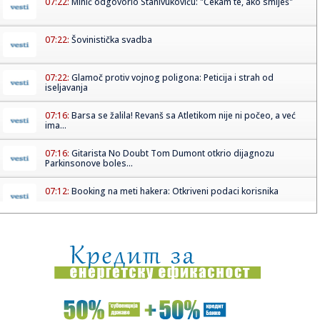
07:22:
Minić odgovorio Stanivukoviću: "Čekam te, ako smiješ"
07:22:
Šovinistička svadba
07:22:
Glamoč protiv vojnog poligona: Peticija i strah od
iseljavanja
07:16:
Barsa se žalila! Revanš sa Atletikom nije ni počeo, a već
ima...
07:16:
Gitarista No Doubt Tom Dumont otkrio dijagnozu
Parkinsonove boles...
07:12:
Booking na meti hakera: Otkriveni podaci korisnika
07:08:
Vučić danas nastavlja ključne konsultacije: Odluke koje
menjaj...
07:04:
Neobična navika koja postaje trend: Zašto neki vozači
stavljaj...
07:01:
Maglai: Ako bude demontaže Orbanovog sistema, ona će
doći i do...