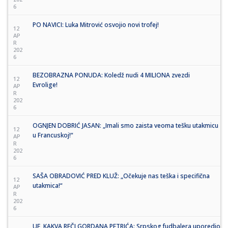
6
PO NAVICI: Luka Mitrović osvojio novi trofej!
12
AP
R
202
6
BEZOBRAZNA PONUDA: Koledž nudi 4 MILIONA zvezdi
12
Evrolige!
AP
R
202
6
OGNJEN DOBRIĆ JASAN: „Imali smo zaista veoma tešku utakmicu
12
u Francuskoj!“
AP
R
202
6
SAŠA OBRADOVIĆ PRED KLUŽ: „Očekuje nas teška i specifična
12
utakmica!“
AP
R
202
6
UF, KAKVA REČI GORDANA PETRIĆA: Srpskog fudbalera uporedio