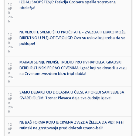
IZDALI SAOPŠTENJE: Frakcija Grobara spalila sopstvena
12
obeležja!
AP
R
202
6
NE VERUJTE SVEMU ŠTO PROČITATE – ZVEZDA ITEKAKO MOŽE
12
DIREKTNO U PLEJ-OF EVROLIGE: Ovo su uslovi koji treba da se
AP
R
poklope!
202
6
MAKABI SE NIJE PREVIŠE TRUDIO PROTIV HAPOELA, GRADSKI
12
DERBI RUTINSKI PRIPAO CRVENIMA: Igrač koji se dovodi u vezu
AP
R
sa Crvenom zvezdom blizu tripl-dabla!
202
6
SAMO DEBAKLI OD DOLASKA U ČELSI, A POREDI SAM SEBE SA
12
GVARDIOLOM: Trener Plavaca daje sve čudnije izjave!
AP
R
202
6
NE BAŠ FORMA KOJU JE CRVENA ZVEZDA ŽELELA DA VIDI: Real
12
rutinski na gostovanju pred dolazak crveno-beli!
AP
R