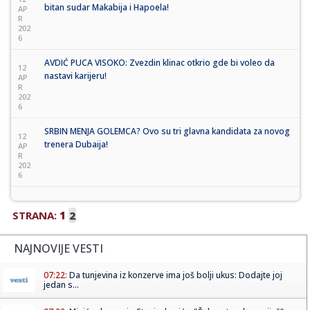
bitan sudar Makabija i Hapoela!
AP
R
202
6
AVDIĆ PUCA VISOKO: Zvezdin klinac otkrio gde bi voleo da
12
nastavi karijeru!
AP
R
202
6
SRBIN MENJA GOLEMCA? Ovo su tri glavna kandidata za novog
12
trenera Dubaija!
AP
R
202
6
STRANA:
1
2
NAJNOVIJE VESTI
07:22:
Da tunjevina iz konzerve ima još bolji ukus: Dodajte joj
jedan s...