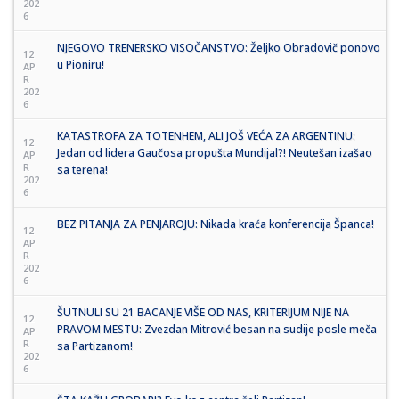
202
6
NJEGOVO TRENERSKO VISOČANSTVO: Željko Obradovič ponovo
12
u Pioniru!
AP
R
202
6
KATASTROFA ZA TOTENHEM, ALI JOŠ VEĆA ZA ARGENTINU:
12
Jedan od lidera Gaučosa propušta Mundijal?! Neutešan izašao
AP
R
sa terena!
202
6
BEZ PITANJA ZA PENJAROJU: Nikada kraća konferencija Španca!
12
AP
R
202
6
ŠUTNULI SU 21 BACANJE VIŠE OD NAS, KRITERIJUM NIJE NA
12
PRAVOM MESTU: Zvezdan Mitrović besan na sudije posle meča
AP
R
sa Partizanom!
202
6