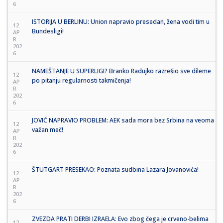
6
ISTORIJA U BERLINU: Union napravio presedan, žena vodi tim u
12
Bundesligi!
AP
R
202
6
NAMEŠTANJE U SUPERLIGI? Branko Radujko razrešio sve dileme
12
po pitanju regularnosti takmičenja!
AP
R
202
6
JOVIĆ NAPRAVIO PROBLEM: AEK sada mora bez Srbina na veoma
12
važan meč!
AP
R
202
6
ŠTUTGART PRESEKAO: Poznata sudbina Lazara Jovanovića!
12
AP
R
202
6
ZVEZDA PRATI DERBI IZRAELA: Evo zbog čega je crveno-belima
12