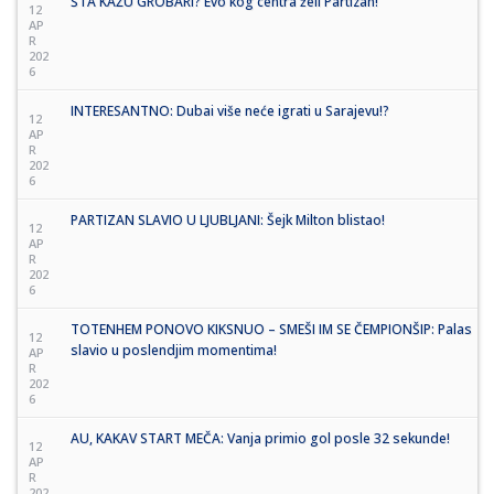
ŠTA KAŽU GROBARI? Evo kog centra želi Partizan!
12
AP
R
202
6
INTERESANTNO: Dubai više neće igrati u Sarajevu!?
12
AP
R
202
6
PARTIZAN SLAVIO U LJUBLJANI: Šejk Milton blistao!
12
AP
R
202
6
TOTENHEM PONOVO KIKSNUO – SMEŠI IM SE ČEMPIONŠIP: Palas
12
slavio u poslendjim momentima!
AP
R
202
6
AU, KAKAV START MEČA: Vanja primio gol posle 32 sekunde!
12
AP
R
202