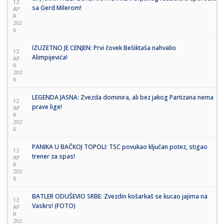
12
sa Gerd Milerom!
AP
R
202
6
IZUZETNO JE CENJEN: Prvi čovek Bešiktaša nahvalio
12
Alimpijevića!
AP
R
202
6
LEGENDA JASNA: Zvezda dominira, ali bez jakog Partizana nema
12
prave lige!
AP
R
202
6
PANIKA U BAČKOJ TOPOLI: TSC povukao ključan potez, stigao
12
trener za spas!
AP
R
202
6
BATLER ODUŠEVIO SRBE: Zvezdin košarkaš se kucao jajima na
12
Vaskrs! (FOTO)
AP
R
202