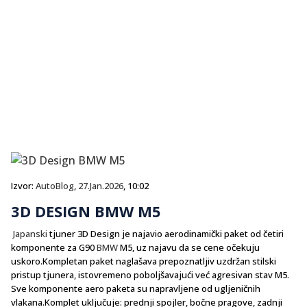
Izvor:
AutoBlog
,
27.Jan.2026
, 10:02
3D DESIGN BMW M5
Japanski
tjuner 3D Design je najavio aerodinamički paket od četiri
komponente za G90
BMW
M5, uz najavu da se cene očekuju
uskoro.Kompletan paket naglašava prepoznatljiv uzdržan stilski
pristup tjunera, istovremeno poboljšavajući već agresivan stav M5.
Sve komponente aero paketa su napravljene od ugljeničnih
vlakana.Komplet uključuje: prednji spojler, bočne pragove, zadnji