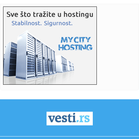
23:16:
Heroji sa Olimpa! Srbi sat vremena vodili borbu za život na
opas...
23:16:
Bruno Gimaraeš prešao iz Njukasla u Arsenal
23:16:
Drama se nastavlja: "Samo igračice koje su žene mogu u
WNBA, al...
23:06:
Jovanovića čeka ogroman posao – Teleoptik ponovo
poražen
23:04:
Od jutarnje kafe do večernjeg izlaska: Crne haljine do 3.000
din...
23:03:
Vatreni pakao kod Doljevca! Automobili potpuno uništeni,
plamen ...
23:00:
Crvena zvezda slavila protiv Novog Pazara, Katai junak
pobjede
22:59:
Šteta! Mlade lavice ostale bez finala