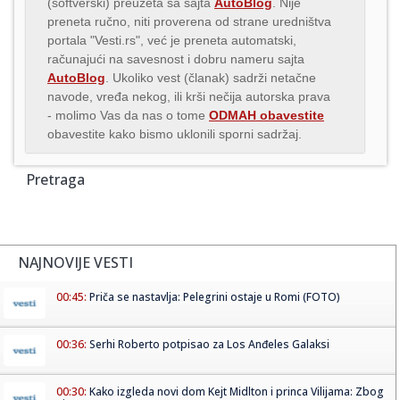
(softverski) preuzeta sa sajta
AutoBlog
. Nije
preneta ručno, niti proverena od strane uredništva
portala "Vesti.rs", već je preneta automatski,
računajući na savesnost i dobru nameru sajta
AutoBlog
. Ukoliko vest (članak) sadrži netačne
navode, vređa nekog, ili krši nečija autorska prava
- molimo Vas da nas o tome
ODMAH obavestite
obavestite kako bismo uklonili sporni sadržaj.
Pretraga
NAJNOVIJE VESTI
00:45:
Priča se nastavlja: Pelegrini ostaje u Romi (FOTO)
00:36:
Serhi Roberto potpisao za Los Anđeles Galaksi
00:30:
Kako izgleda novi dom Kejt Midlton i princa Vilijama: Zbog