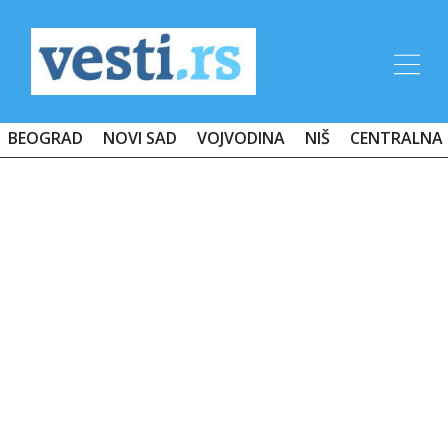
BEOGRAD
NOVI SAD
VOJVODINA
NIŠ
CENTRALNA 