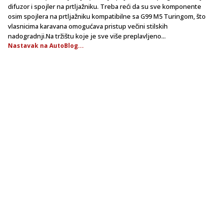
difuzor i spojler na prtljažniku. Treba reći da su sve komponente
osim spojlera na prtljažniku kompatibilne sa G99 M5 Turingom, što
vlasnicima karavana omogućava pristup večini stilskih
nadogradnji.Na tržištu koje je sve više preplavljeno...
Nastavak na AutoBlog...