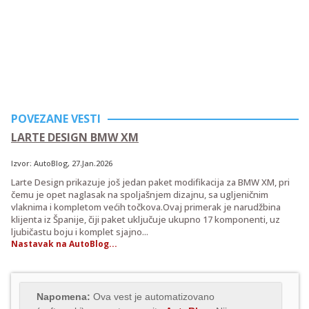
POVEZANE VESTI
LARTE DESIGN BMW XM
Izvor:
AutoBlog
, 27.Jan.2026
Larte Design prikazuje još jedan paket modifikacija za BMW XM, pri
čemu je opet naglasak na spoljašnjem dizajnu, sa ugljeničnim
vlaknima i kompletom većih točkova.Ovaj primerak je narudžbina
klijenta iz Španije, čiji paket uključuje ukupno 17 komponenti, uz
ljubičastu boju i komplet sjajno...
Nastavak na AutoBlog...
Napomena:
Ova vest je automatizovano