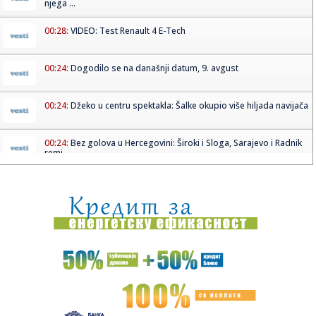
njega ...
00:28:
VIDEO: Test Renault 4 E-Tech
00:24:
Dogodilo se na današnji datum, 9. avgust
00:24:
Džeko u centru spektakla: Šalke okupio više hiljada navijača
00:24:
Bez golova u Hercegovini: Široki i Sloga, Sarajevo i Radnik
remi...
00:20:
Đura Đ. Trajković br. 26: Plejlista za sivu zonu (Fontaines
D....
00:17:
Velika akcija tokom noći i ranog jutra u Beogradu: Ekipe
izlaze ...
00:02:
Na današnji dan, 9. avgust
23:54:
TEŽAK UDARAC ZA HETAFE PRED EVROPU: Važan igrač
završio sezon...