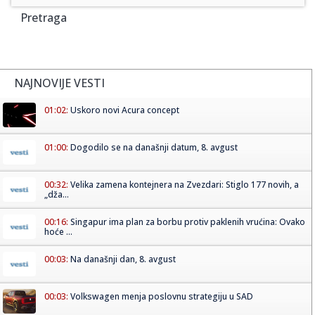
Pretraga
NAJNOVIJE VESTI
01:02:
Uskoro novi Acura concept
01:00:
Dogodilo se na današnji datum, 8. avgust
00:32:
Velika zamena kontejnera na Zvezdari: Stiglo 177 novih, a
„dža...
00:16:
Singapur ima plan za borbu protiv paklenih vrućina: Ovako
hoće ...
00:03:
Na današnji dan, 8. avgust
00:03:
Volkswagen menja poslovnu strategiju u SAD