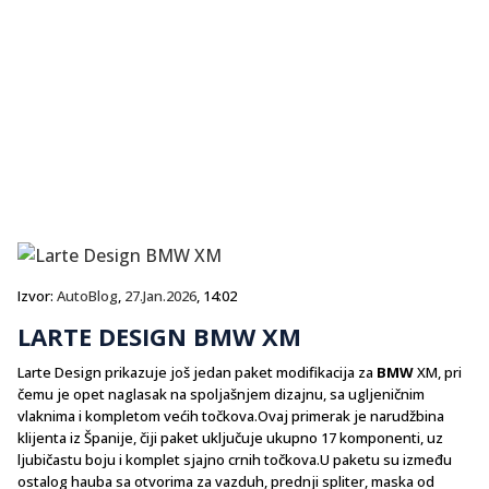
Izvor:
AutoBlog
,
27.Jan.2026
, 14:02
LARTE DESIGN BMW XM
Larte Design prikazuje još jedan paket modifikacija za
BMW
XM, pri
čemu je opet naglasak na spoljašnjem dizajnu, sa ugljeničnim
vlaknima i kompletom većih točkova.Ovaj primerak je narudžbina
klijenta iz Španije, čiji paket uključuje ukupno 17 komponenti, uz
ljubičastu boju i komplet sjajno crnih točkova.U paketu su između
ostalog hauba sa otvorima za vazduh, prednji spliter, maska od