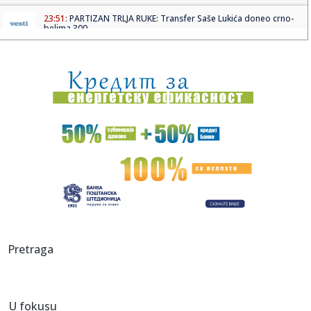
23:51:
PARTIZAN TRLJA RUKE: Transfer Saše Lukića doneo crno-
belima 300...
23:48:
Otišao iz Arsenala pre nego što su podigli trofej – vratio
se...
23:47:
Srpkinje pronašle novčanik u Čanju, pa uradile nešto što je
...
23:46:
Detalji drame na nemačkom aerodromu: Vozač nogom
izbacio dron s...
23:42:
Kraj za Aleksandru i Anu: Eliminisane već na startu
23:35:
"Nema lakih utakmica, ali mi smo Vojvodina"
23:33:
Ribakina sigurna u Torontu
Pretraga
23:32:
Brenin potez posle pada razbesneo javnost: Devojka joj
pružila r...
U fokusu