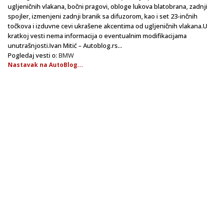
ugljeničnih vlakana, bočni pragovi, obloge lukova blatobrana, zadnji
spojler, izmenjeni zadnji branik sa difuzorom, kao i set 23-inčnih
točkova i izduvne cevi ukrašene akcentima od ugljeničnih vlakana.U
kratkoj vesti nema informacija o eventualnim modifikacijama
unutrašnjosti.Ivan Mitić – Autoblog.rs...
Pogledaj vesti o:
BMW
Nastavak na AutoBlog...