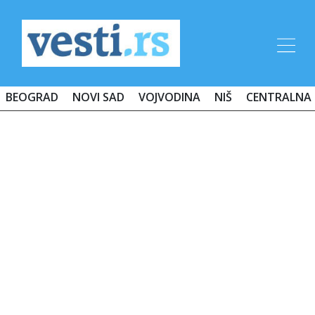
BEOGRAD
NOVI SAD
VOJVODINA
NIŠ
CENTRALNA 