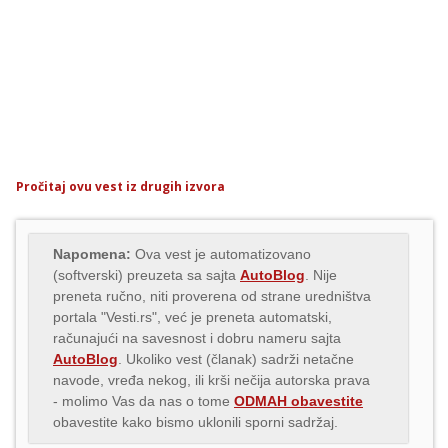
Pročitaj ovu vest iz drugih izvora
Napomena:
Ova vest je automatizovano
(softverski) preuzeta sa sajta
AutoBlog
. Nije
preneta ručno, niti proverena od strane uredništva
portala "Vesti.rs", već je preneta automatski,
računajući na savesnost i dobru nameru sajta
AutoBlog
. Ukoliko vest (članak) sadrži netačne
navode, vređa nekog, ili krši nečija autorska prava
- molimo Vas da nas o tome
ODMAH obavestite
obavestite kako bismo uklonili sporni sadržaj.