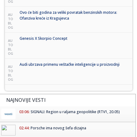
OG
Ovo će biti godina za veliki povratak benzinskih motora:
AU
Ofanziva kreće iz Kragujevca
TO
BL
OG
Genesis X Skorpio Concept
AU
TO
BL
OG
Audi ubrzava primenu veštačke inteligencije u proizvodnji
AU
TO
BL
OG
NAJNOVIJE VESTI
03:06:
SIGNALI: Region u raljama geopolitike (RTV1, 20.05)
02:44:
Porsche ima novog šefa dizajna