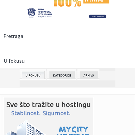
prijat...
00:52:
PAMTI BEOGRAD: Zek Ledej poslao poruku ljudima u
prestonici Srbij...
00:47:
SAD ublažile deo sankcija venecuelanskoj naftnoj industriji
Pretraga
00:47:
Policija ispitivala suprugu odbeglog Miloša Medenice, ona
odbila...
U fokusu
00:46:
STANKOVIĆU PUKAO FILM: Zvezdin trener krenuo ka
tribinama da se ...
U FOKUSU
KATEGORIJE
ARHIVA
00:46:
Prevoznici iz BiH i Srbije nastavljaju blokadu graničnih
prelaza
00:46:
Cijene bakra skočile za 11 odsto
00:42:
Ko će u petak biti bez struje
00:41:
Remi u Beogradu: Zvezda kroz baraž traži nastavak u
Evropi