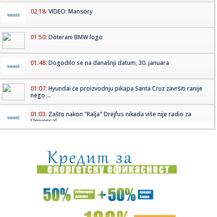
02:18:
VIDEO: Mansory
01:50:
Doterani BMW logo
01:48:
Dogodilo se na današnji datum, 30. januara
01:07:
Hyundai će proizvodnju pikapa Santa Cruz završiti ranije
nego ...
01:03:
Zašto nakon "Ralja" Drejfus nikada više nije radio za
Universal...
01:03:
Aleksić: Uhapšen odbornik SNS u zapljeni 5 tona marihuane
01:03:
Muris C. pred irskim sudom zbog ubistva sunarodnika iz
BiH
01:03:
Ljuba Perućica otkrio istinu o odnosu sa Živojinovićima: Bili
...
01:02:
Naučni skup "Bratska – slovenska nit, mostovi kulture i