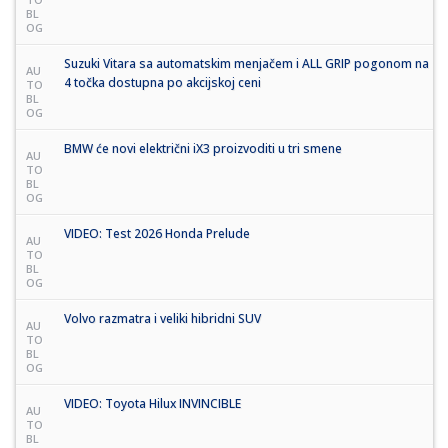
BL
OG
Suzuki Vitara sa automatskim menjačem i ALL GRIP pogonom na
AU
4 točka dostupna po akcijskoj ceni
TO
BL
OG
BMW će novi električni iX3 proizvoditi u tri smene
AU
TO
BL
OG
VIDEO: Test 2026 Honda Prelude
AU
TO
BL
OG
Volvo razmatra i veliki hibridni SUV
AU
TO
BL
OG
VIDEO: Toyota Hilux INVINCIBLE
AU
TO
BL