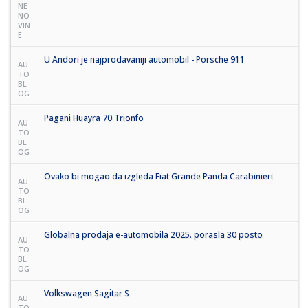
NE
NO
VIN
E
U Andori je najprodavaniji automobil - Porsche 911
AU
TO
BL
OG
Pagani Huayra 70 Trionfo
AU
TO
BL
OG
Ovako bi mogao da izgleda Fiat Grande Panda Carabinieri
AU
TO
BL
OG
Globalna prodaja e-automobila 2025. porasla 30 posto
AU
TO
BL
OG
Volkswagen Sagitar S
AU
TO