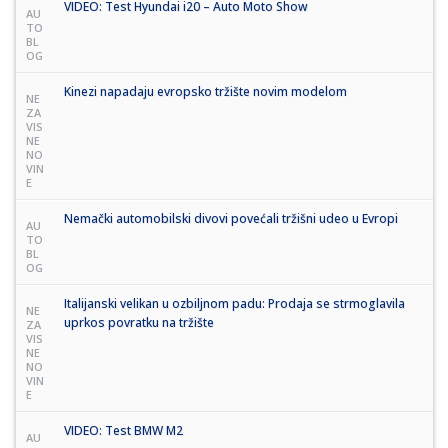
VIDEO: Test Hyundai i20 – Auto Moto Show
AU
TO
BL
OG
Kinezi napadaju evropsko tržište novim modelom
NE
ZA
VIS
NE
NO
VIN
E
Nemački automobilski divovi povećali tržišni udeo u Evropi
AU
TO
BL
OG
Italijanski velikan u ozbiljnom padu: Prodaja se strmoglavila
NE
uprkos povratku na tržište
ZA
VIS
NE
NO
VIN
E
VIDEO: Test BMW M2
AU