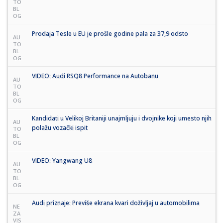
TO
BL
OG
Prodaja Tesle u EU je prošle godine pala za 37,9 odsto
AU
TO
BL
OG
VIDEO: Audi RSQ8 Performance na Autobanu
AU
TO
BL
OG
Kandidati u Velikoj Britaniji unajmljuju i dvojnike koji umesto njih
AU
polažu vozački ispit
TO
BL
OG
VIDEO: Yangwang U8
AU
TO
BL
OG
Audi priznaje: Previše ekrana kvari doživljaj u automobilima
NE
ZA
VIS