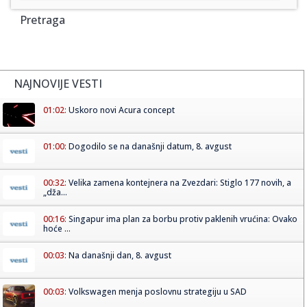
Pretraga
NAJNOVIJE VESTI
01:02:
Uskoro novi Acura concept
01:00:
Dogodilo se na današnji datum, 8. avgust
00:32:
Velika zamena kontejnera na Zvezdari: Stiglo 177 novih, a
„dža...
00:16:
Singapur ima plan za borbu protiv paklenih vrućina: Ovako
hoće ...
00:03:
Na današnji dan, 8. avgust
00:03:
Volkswagen menja poslovnu strategiju u SAD