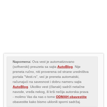
Napomena:
Ova vest je automatizovano
(softverski) preuzeta sa sajta
AutoBlog
. Nije
preneta ručno, niti proverena od strane uredništva
portala "Vesti.rs", već je preneta automatski,
računajući na savesnost i dobru nameru sajta
AutoBlog
. Ukoliko vest (članak) sadrži netačne
navode, vređa nekog, ili krši nečija autorska prava
- molimo Vas da nas o tome
ODMAH obavestite
obavestite kako bismo uklonili sporni sadržaj.