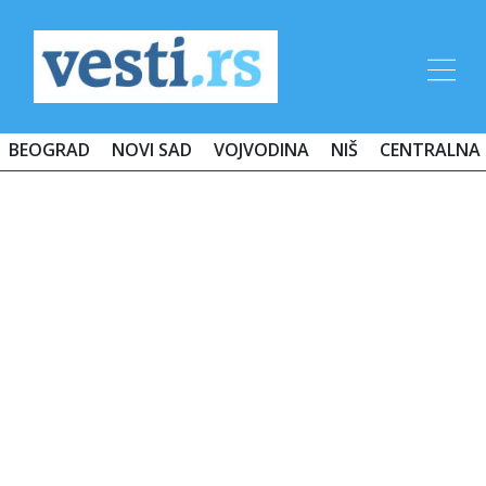
BEOGRAD
NOVI SAD
VOJVODINA
NIŠ
CENTRALNA 