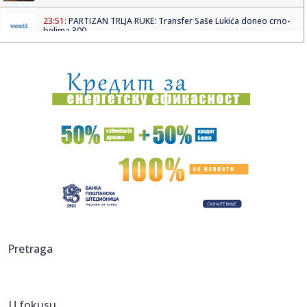
23:51:
PARTIZAN TRLJA RUKE: Transfer Saše Lukića doneo crno-
belima 300...
23:48:
Otišao iz Arsenala pre nego što su podigli trofej – vratio
se...
23:47:
Srpkinje pronašle novčanik u Čanju, pa uradile nešto što je
...
23:46:
Detalji drame na nemačkom aerodromu: Vozač nogom
izbacio dron s...
23:42:
Kraj za Aleksandru i Anu: Eliminisane već na startu
23:35:
"Nema lakih utakmica, ali mi smo Vojvodina"
23:33:
Ribakina sigurna u Torontu
Pretraga
23:32:
Brenin potez posle pada razbesneo javnost: Devojka joj
pružila r...
U fokusu