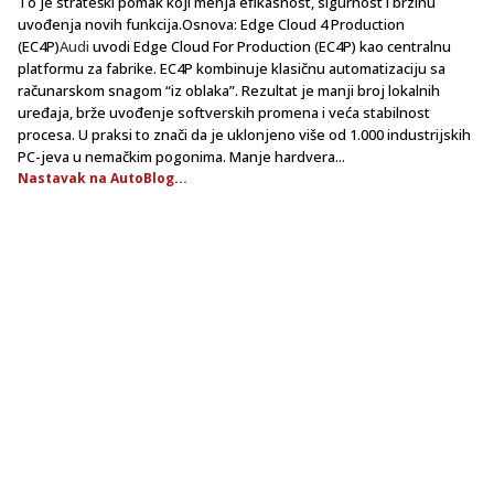
To je strateški pomak koji menja efikasnost, sigurnost i brzinu
uvođenja novih funkcija.Osnova: Edge Cloud 4 Production
(EC4P)
Audi
uvodi Edge Cloud For Production (EC4P) kao centralnu
platformu za fabrike. EC4P kombinuje klasičnu automatizaciju sa
računarskom snagom “iz oblaka”. Rezultat je manji broj lokalnih
uređaja, brže uvođenje softverskih promena i veća stabilnost
procesa. U praksi to znači da je uklonjeno više od 1.000 industrijskih
PC-jeva u nemačkim pogonima. Manje hardvera...
Nastavak na AutoBlog...