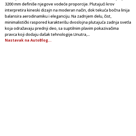
3200 mm definiše njegove vodeće proporcije. Plutajući krov
interpretira kineski dizajn na moderan način, dok tekuća bočna linija
balansira aerodinamiku i eleganciju. Na zadnjem delu, čist,
minimalistički raspored karakterišu dvoslojna plutajuća zadnja svetla
koja odražavaju prednji deo, sa suptilnim plavim pokazivačima
pravca koji dodaju dašak tehnologije.Unutra,...
Nastavak na AutoBlog...