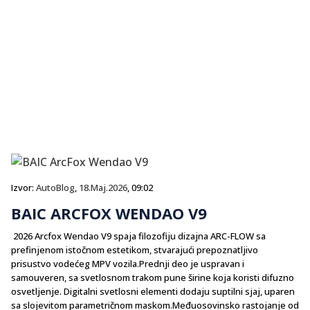
Izvor:
AutoBlog
,
18.Maj.2026
, 09:02
BAIC ARCFOX WENDAO V9
2026 Arcfox Wendao V9 spaja filozofiju dizajna ARC-FLOW sa
prefinjenom istočnom estetikom, stvarajući prepoznatljivo
prisustvo vodećeg MPV vozila.Prednji deo je uspravan i
samouveren, sa svetlosnom trakom pune širine koja koristi difuzno
osvetljenje. Digitalni svetlosni elementi dodaju suptilni sjaj, uparen
sa slojevitom parametričnom maskom.Međuosovinsko rastojanje od