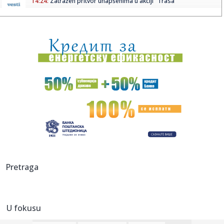
14:24:
Zatražen pritvor uhapšenima u akciji "Trasa"
14:24:
Stabilnije vodosnabdijevanje sjevera Banjaluke od 15.
avgusta
14:24:
Skejo odbrusio Pupovcu: "On će mi govoriti kakve brkove
treba da...
14:24:
Novčana podrška Grada Banjaluka: 293 brucoša dobiće po
200 KM
14:24:
Ulaganje u čistiju Banjaluku: Nastavljeno postavljanje
podzemnih...
14:24:
Spektakl Marije Šerifović u Travniku: Fanovi stižu iz cijele B...
14:24:
Policija istražuje dječaka (12) nakon četiri požara u parku
Pretraga
14:24:
U toku asfaltiranje banjalučkih ulica
U fokusu
14:24:
Ko je ubio Tupaka? Poslije tri decenije počinje suđenje