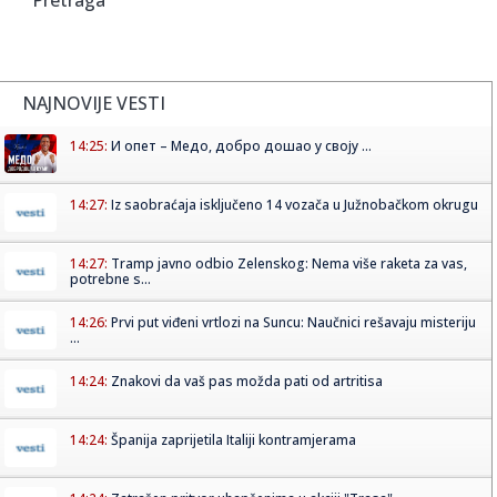
NAJNOVIJE VESTI
14:25:
И опет – Медо, добро дошао у своју ...
14:27:
Iz saobraćaja isključeno 14 vozača u Južnobačkom okrugu
14:27:
Tramp javno odbio Zelenskog: Nema više raketa za vas,
potrebne s...
14:26:
Prvi put viđeni vrtlozi na Suncu: Naučnici rešavaju misteriju
...
14:24:
Znakovi da vaš pas možda pati od artritisa
14:24:
Španija zaprijetila Italiji kontramjerama