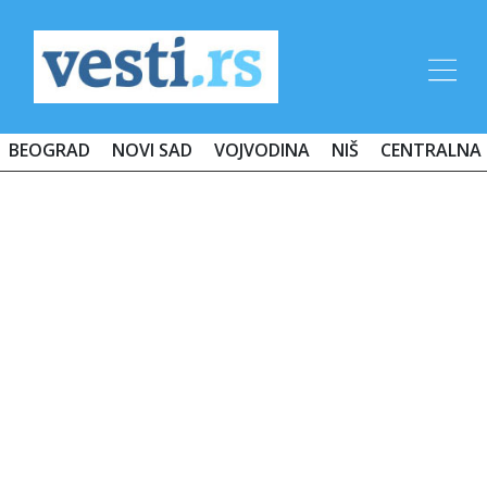
BEOGRAD
NOVI SAD
VOJVODINA
NIŠ
CENTRALNA 