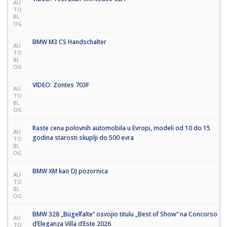
AU
TO
BL
OG
BMW M3 CS Handschalter
AU
TO
BL
OG
VIDEO: Zontes 703F
AU
TO
BL
OG
Raste cena polovnih automobila u Evropi, modeli od 10 do 15
AU
godina starosti skuplji do 500 evra
TO
BL
OG
BMW XM kao DJ pozornica
AU
TO
BL
OG
BMW 328 „Bügelfalte“ osvojio titulu „Best of Show“ na Concorso
AU
d’Eleganza Villa d’Este 2026
TO