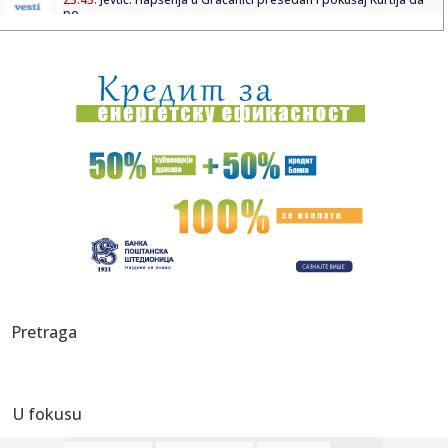
po...
23:42:
Selena ruši Diznijev imidž? Sprema film od četiri sata pun
eks...
23:42:
Emeri doktorirao Ligu Evrope: Aston Vila sa 3:0 razbila
Frajburg
23:42:
Prevarant iz BiH optužio sud da mu je “uništio život”
23:42:
Jednostavna tehnika naučnika s Harvarda usporava puls i
snižava...
23:42:
Jagode će biti duplo krupnije: U maju im dodajte jedan
sastojak
23:42:
Narodna skupština RS usvojila izmjene Zakona o pravima
Pretraga
boraca
23:42:
Najveće banke Bliskog istoka i Afrike: Gigant iz Emirata
prestig...
U fokusu
23:42:
Brutalni kineski rat cenama se preselio u Evropu