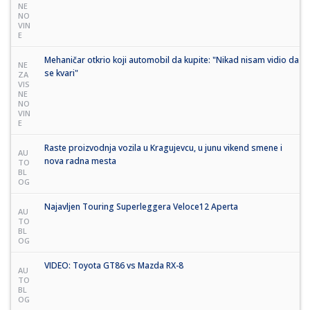
NE
NO
VIN
E
Mehaničar otkrio koji automobil da kupite: "Nikad nisam vidio da
NE
se kvari"
ZA
VIS
NE
NO
VIN
E
Raste proizvodnja vozila u Kragujevcu, u junu vikend smene i
AU
nova radna mesta
TO
BL
OG
Najavljen Touring Superleggera Veloce12 Aperta
AU
TO
BL
OG
VIDEO: Toyota GT86 vs Mazda RX-8
AU
TO
BL
OG