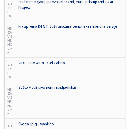
Stellantis najavljuje revolucionarni, mali i pristupačni E-Car
AU
Project
TO
BL
OG
Kia sprema K4 GT: Stižu snažnije benzinske i hibridne verzije
NE
ZA
VIS
NE
NO
VIN
E
VIDEO: BMW E30 318i Cabrio
AU
TO
BL
OG
Zašto Fiat Bravo nema nasljednika?
NE
ZA
VIS
NE
NO
VIN
E
Škoda Epiq i zvanično
AU