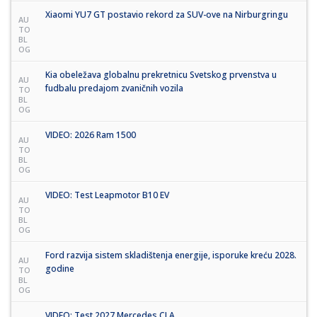
Xiaomi YU7 GT postavio rekord za SUV-ove na Nirburgringu
AU
TO
BL
OG
Kia obeležava globalnu prekretnicu Svetskog prvenstva u
AU
fudbalu predajom zvaničnih vozila
TO
BL
OG
VIDEO: 2026 Ram 1500
AU
TO
BL
OG
VIDEO: Test Leapmotor B10 EV
AU
TO
BL
OG
Ford razvija sistem skladištenja energije, isporuke kreću 2028.
AU
godine
TO
BL
OG
VIDEO: Test 2027 Mercedes CLA