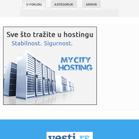
U FOKUSU
KATEGORIJE
ARHIVA
23:40:
Zukorlić pokrenuo novi talas političke komunikacije: Sat i
po o...
23:30:
Kuba grmi posle optužnice protiv Kastra: "Sramna
provokacija SAD...
23:28:
Klupko se odmotava: Evo koliko su članovi moldavskog
žirija bil...
23:25:
Dag Džons dobija dokumentarac o životu i karijeri
23:14:
Jedna vremenska pojava na Spasovdan odlučuje kakva nas
godina ...
23:07:
Računica koja je zapalila Srbiju! Evo kako kuća na selu
donosi ...
23:06:
DA NISU DALI GOL, PRODUŽIO BI PAVLE JOŠ MALO: Rosić
tvrdi da V...
22:59:
Šta čeka Srbe u Grčkoj: Cene na Egeju luduju, evo koliko
novca...