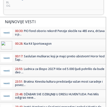
BL
OG
NAJNOVIJE VESTI
00:30:
PIO fond oborio rekord! Penzije skočile na 485 evra, država
u p...
00:28:
Kia K4 Sportswagon
00:17:
Saslušan muškarac koji je majci pretio ubistvom! Horor kod
Šap...
23:55:
Ludnica za Ekspo 2027! Više od 5.000 ljudi pohrlilo da bude
deo ...
23:51:
Bratina: Kineska kultura predstavlja važan most saradnje i
povez...
23:48:
DŽABARI SVE OZBILJNIJI U DRESU HUVENTUDA: Peti Mils
odigrao neve...
23:43:
Jevtić: Hapšenja u Gračanici presedan i pokušaj Kurtija da