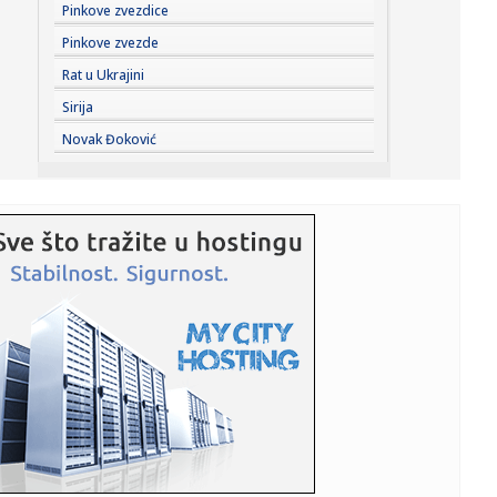
23:33:
Novi rat Anđeline Džoli i Breda Pita! Glumac traži da otkrije
Pinkove zvezdice
...
Pinkove zvezde
23:27:
Pre „Černobiljske molitve“, stavite ovu knjigu nobelovke na
Rat u Ukrajini
...
Sirija
23:23:
Lavlje srce srpskih juniorki! Srbija u dramatičnoj završnici
Novak Đoković
sr...
23:22:
Moskvu čeka pakao: Izdato ozbiljno upozorenje; Oglasili
se meteo...
23:21:
Betis očitao lekciju Arsenalu
23:19:
Roma dovela autora najprljavijeg poteza na Mundijalu
23:09:
KECMANOVIĆ PAO POSLE MARATONA: Srbin dobio prvi
set, pa poklekao...
23:06:
Bibi rekao "ne" Trampu
23:01:
Slučaj Huse B. iz BiH pokrenuo “lavinu” u Kelnu, provjerava
...