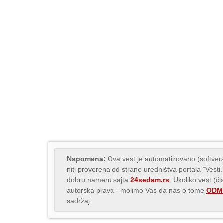
Napomena:
Ova vest je automatizovano (softvers
niti proverena od strane uredništva portala "Vesti
dobru nameru sajta
24sedam.rs
. Ukoliko vest (č
autorska prava - molimo Vas da nas o tome
ODMA
sadržaj.