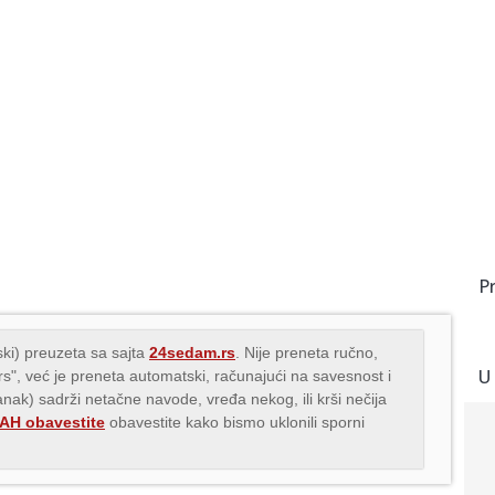
P
ki) preuzeta sa sajta
24sedam.rs
. Nije preneta ručno,
U
.rs", već je preneta automatski, računajući na savesnost i
lanak) sadrži netačne navode, vređa nekog, ili krši nečija
H obavestite
obavestite kako bismo uklonili sporni