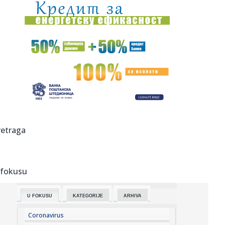
00:15:
Drama na plaži u Italiji! Doktorka iz Beograda pritrčala
turist...
00:02:
Na današnji dan, 6. avgust
23:51:
Tri medalje za Srbiju na EP
23:47:
KIKS PANATINAIKOSA UPRKOS OGROMNIM ULAGANJIMA:
Grčki velikan vod...
23:46:
Tragedija kod Požarevca: Čovek stradao u požaru koji je
retraga
sam iz...
23:38:
Lara Gut-Behrami završila karijeru
 fokusu
23:35:
General Motors i SAIC produžili zajedničko ulaganje na još
20 ...
U FOKUSU
KATEGORIJE
ARHIVA
23:35:
Crveni alarm u Evropi: Rekordi padaju, reke presušuju,
požari b...
Coronavirus