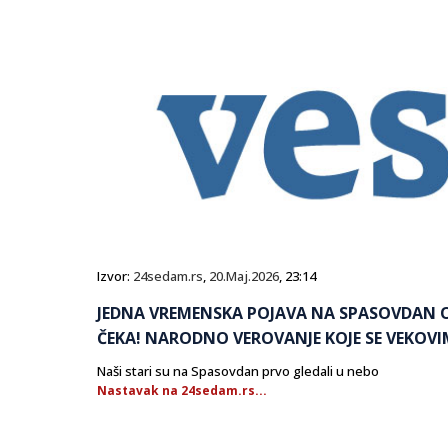
Izvor:
24sedam.rs
,
20.Maj.2026
, 23:14
JEDNA VREMENSKA POJAVA NA SPASOVDAN 
ČEKA! NARODNO VEROVANJE KOJE SE VEKOVI
Naši stari su na Spasovdan prvo gledali u nebo
Nastavak na 24sedam.rs...