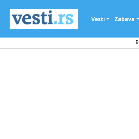
Vesti
Zabava
B