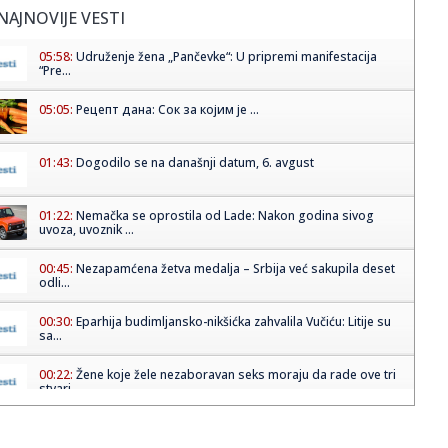
NAJNOVIJE VESTI
05:58:
Udruženje žena „Pančevke“: U pripremi manifestacija
“Pre...
05:05:
Рецепт дана: Сок за којим је ...
01:43:
Dogodilo se na današnji datum, 6. avgust
01:22:
Nemačka se oprostila od Lade: Nakon godina sivog
uvoza, uvoznik ...
00:45:
Nezapamćena žetva medalja – Srbija već sakupila deset
odli...
00:30:
Eparhija budimljansko-nikšićka zahvalila Vučiću: Litije su
sa...
00:22:
Žene koje žele nezaboravan seks moraju da rade ove tri
stvari
00:18:
Bugatti najavljuje novi jedinstveni automobil