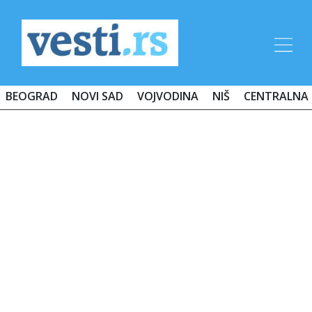
BEOGRAD
NOVI SAD
VOJVODINA
NIŠ
CENTRALNA 