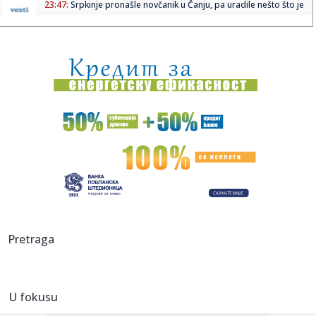
23:47:
Srpkinje pronašle novčanik u Čanju, pa uradile nešto što je
...
23:46:
Detalji drame na nemačkom aerodromu: Vozač nogom
izbacio dron s...
23:42:
Kraj za Aleksandru i Anu: Eliminisane već na startu
23:35:
"Nema lakih utakmica, ali mi smo Vojvodina"
23:33:
Ribakina sigurna u Torontu
23:32:
Brenin potez posle pada razbesneo javnost: Devojka joj
pružila r...
23:29:
Američki Senat usvojio zakon o sankcijama Rusiji usmjeren
Pretraga
na ene...
23:27:
Hitno se oglasili Rusi: "Provokacija!"
U fokusu
23:25:
MUP: Aktivna četiri veća požara, najveći izbio u mestu
Šumar...