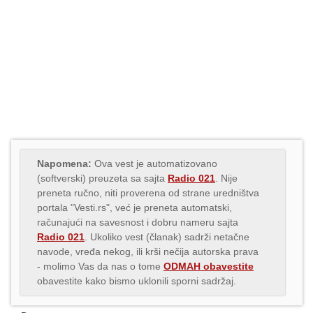
Napomena:
Ova vest je automatizovano
(softverski) preuzeta sa sajta
Radio 021
. Nije
preneta ručno, niti proverena od strane uredništva
portala "Vesti.rs", već je preneta automatski,
računajući na savesnost i dobru nameru sajta
Radio 021
. Ukoliko vest (članak) sadrži netačne
navode, vređa nekog, ili krši nečija autorska prava
- molimo Vas da nas o tome
ODMAH obavestite
obavestite kako bismo uklonili sporni sadržaj.