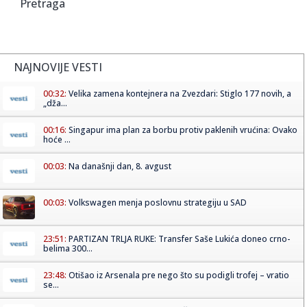
Pretraga
NAJNOVIJE VESTI
00:32:
Velika zamena kontejnera na Zvezdari: Stiglo 177 novih, a
„dža...
00:16:
Singapur ima plan za borbu protiv paklenih vrućina: Ovako
hoće ...
00:03:
Na današnji dan, 8. avgust
00:03:
Volkswagen menja poslovnu strategiju u SAD
23:51:
PARTIZAN TRLJA RUKE: Transfer Saše Lukića doneo crno-
belima 300...
23:48:
Otišao iz Arsenala pre nego što su podigli trofej – vratio
se...