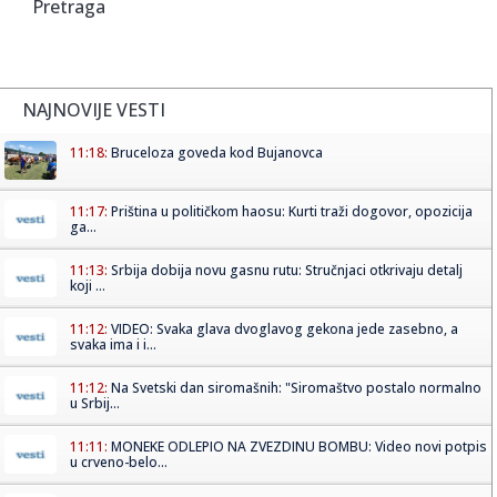
Pretraga
NAJNOVIJE VESTI
11:18:
Bruceloza goveda kod Bujanovca
11:17:
Priština u političkom haosu: Kurti traži dogovor, opozicija
ga...
11:13:
Srbija dobija novu gasnu rutu: Stručnjaci otkrivaju detalj
koji ...
11:12:
VIDEO: Svaka glava dvoglavog gekona jede zasebno, a
svaka ima i i...
11:12:
Na Svetski dan siromašnih: "Siromaštvo postalo normalno
u Srbij...
11:11:
MONEKE ODLEPIO NA ZVEZDINU BOMBU: Video novi potpis
u crveno-belo...