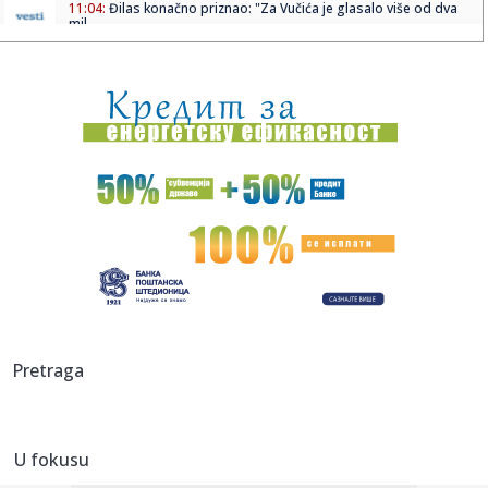
11:04:
Đilas konačno priznao: "Za Vučića je glasalo više od dva
mil...
11:03:
10 Mazdinih dodataka koji leto čine još boljim
11:02:
Deo jedne ulice u Novom Sadu u ponedeljak bez struje na
pola sata
11:02:
'Menstruaciju sam dobila u šestoj godini, lekari nisu znali
za...
11:00:
Срђан Олман, најпопуларнији ...
11:01:
Požari u Srbiji, najugroženija Deliblatska peščara
11:00:
Brnabić odbrusila Milivojeviću: "Upravo ovaj primerak je
Pretraga
obeća...
11:00:
Pakao na aerodromima zbog sukoba Španije i Italije:
Policija pro...
U fokusu
10:59:
Sve spremno za gradnju novog auto-puta u BiH: Deonica
od 44 kilom...