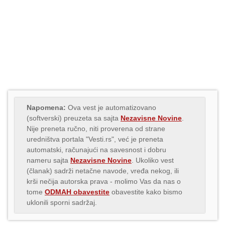
Napomena:
Ova vest je automatizovano
(softverski) preuzeta sa sajta
Nezavisne Novine
.
Nije preneta ručno, niti proverena od strane
uredništva portala "Vesti.rs", već je preneta
automatski, računajući na savesnost i dobru
nameru sajta
Nezavisne Novine
. Ukoliko vest
(članak) sadrži netačne navode, vređa nekog, ili
krši nečija autorska prava - molimo Vas da nas o
tome
ODMAH obavestite
obavestite kako bismo
uklonili sporni sadržaj.