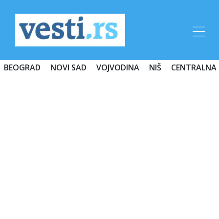
BEOGRAD
NOVI SAD
VOJVODINA
NIŠ
CENTRALNA 