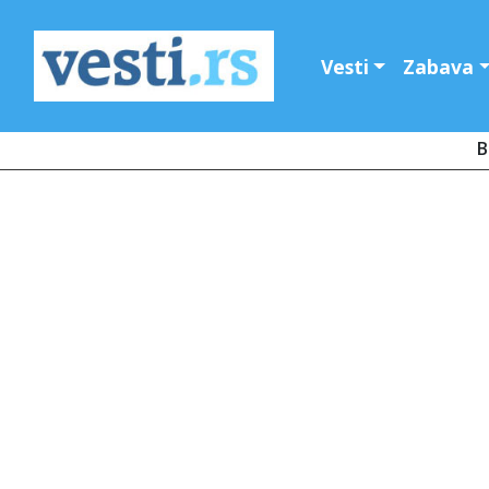
Vesti
Zabava
B