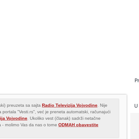
P
U
ki) preuzeta sa sajta
Radio Televizija Vojvodine
. Nije
 portala "Vesti.rs", već je preneta automatski, računajući
ija Vojvodine
. Ukoliko vest (članak) sadrži netačne
ava - molimo Vas da nas o tome
ODMAH obavestite