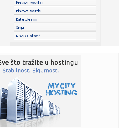
23:41:
Marinović nakon pobjede: Zaslužili smo još koji gol, ali
Pinkove zvezdice
svaka...
Pinkove zvezde
23:41:
Može li ljetna avantura ipak nekako prerasti u ozbiljnu
Rat u Ukrajini
vezu?
Sirija
23:38:
Partizan demolirao Tobol, Ilić konačno zadovoljan: Na
Novak Đoković
momente j...
23:36:
U Minhenu krenula serijska proizvodnja potpuno
električnog BMW-a...
23:35:
Otkriveni detalji pucnjave na američki konzulat; Iza svega
stoji...
23:34:
PRE PAR MESECI SANJALI TITULU, SADA IH SVI DEMOLIRAJU:
Benfika si...
23:33:
Težak udes žene iz BiH: Bmw-om se „zakucala“ u zid, na
nju ...
23:33:
Kratak predah od vrućina: Pljuskovi noćas stižu u region,
osvj...
23:33:
Osuđen provalnik iz BiH, branio se da je krao za liječenje
ćer...