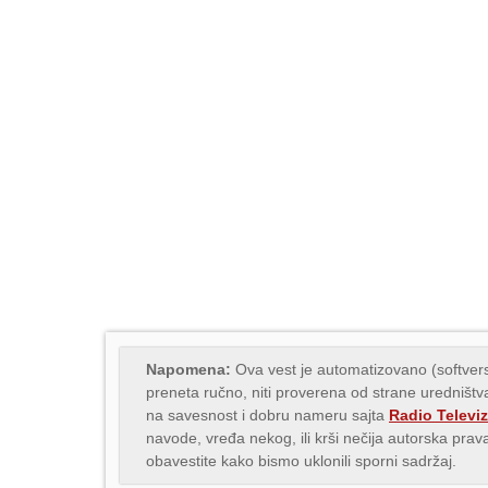
Napomena:
Ova vest je automatizovano (softvers
preneta ručno, niti proverena od strane uredništva
na savesnost i dobru nameru sajta
Radio Televiz
navode, vređa nekog, ili krši nečija autorska pr
obavestite kako bismo uklonili sporni sadržaj.