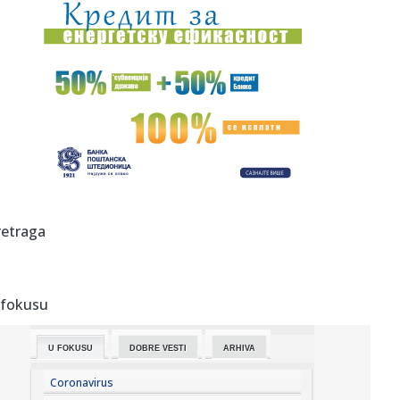
00:04:
Vukotić ne zna ko je Baba: "Vidim da ga svi hvale"
00:01:
Na današnji dan, 7. avgust
23:59:
U predgrađu Damaska podignut autobus u vazduh, dve
osobe poginul...
23:55:
ROMAŠČENKO POSLE POTOPA U HUMSKOJ: Jedna stvar
posebno ga je ra...
23:54:
Aleksić: "Nemamo čega da se plašimo u Kazahstanu"
retraga
VIDEO
23:48:
Trener Tobola: "Hteli smo da Partizan napada po krilu"
 fokusu
23:47:
Škoda Peaq u serijskoj proizvodnji
U FOKUSU
DOBRE VESTI
ARHIVA
23:44:
"Mesi bi bio Pikaso" VIDEO
Coronavirus