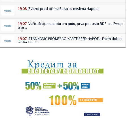
19:08:
Zvezdi pred očima Pazar, u mislima Hapoel
19:07:
Vučić: Srbija na dobrom putu, prva po rastu BDP-a u Evropi
u pr...
19:07:
STANKOVIĆ PROMEŠAO KARTE PRED HAPOEL: Enem dobio
veliku šansu,...
19:06:
VIDEO Četvrti dan borbe protiv vatrene stihije u
Deliblatskoj pe...
19:05:
"Srbija nikada više neće ćutati!" Milićević poslao snažnu p...
19:03:
HLADAN TUŠ ZA TADIĆA I NEC: Telstar šokirao Najmegen
već na s...
19:02:
Vučić najavio značajno veće plate i penzije! Predsednik
otkri...
19:02:
PSŽ ispustio prednost protiv Mančester junajteda