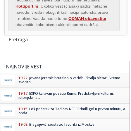
HotSport.rs
. Ukoliko vest (članak) sadrži netačne
navode, vređa nekog, ili krši nečija autorska prava
- molimo Vas da nas o tome
ODMAH obavestite
obavestite kako bismo uklonili sporni sadržaj.
Pretraga
NAJNOVIJE VESTI
19:22:
Jovana Jeremić brutalno o veridbi "kralja hleba": Vreme
svođenj...
19:17:
EXPO karavan posetio Rumu: Predstavljeni kulturni,
istorijski i s...
19:15:
Loš početak za Tadićev NEC: Primili gol u prvom minutu, a
onda...
19:08:
Blagojević zaustavio favorita iz Moskve