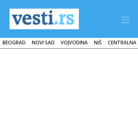
BEOGRAD
NOVI SAD
VOJVODINA
NIŠ
CENTRALNA 