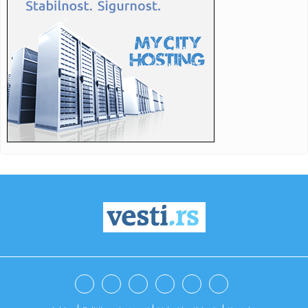
18:48:
Poljoprivrednicima potrebne milijarde evra pomoći
18:48:
Ribolovački kapitalac uhvaćena na Bilećkom jezeru,
dugačak 2 ...
18:48:
Crvena, žuta, zelena ili plava: Šta znače lampice na
instrumen...
18:46:
Vučić najavio veća primanja građana: "Penzije će da prate
pl...
18:46:
NJUELS SE OPROSTIO OD MESIJEVOG OCA: Emotivna poruka
iz Rosarija ...
18:45:
Sudar vozova u Hrvatskoj, nikom od povređenih nije
ugrožen živ...
18:43:
Vučić u Belegišu: "Hvala na veličanstvenom dočeku";
"Imamo j...
18:40:
BIRODI: Građanima ne treba predsednik Saveta REM-a, već
da REM ...