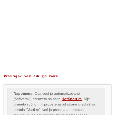
Pročitaj ovu vest iz drugih izvora
Napomena:
Ova vest je automatizovano
(softverski) preuzeta sa sajta
HotSport.rs
. Nije
preneta ručno, niti proverena od strane uredništva
portala "Vesti.rs", već je preneta automatski,
računajući na savesnost i dobru nameru sajta