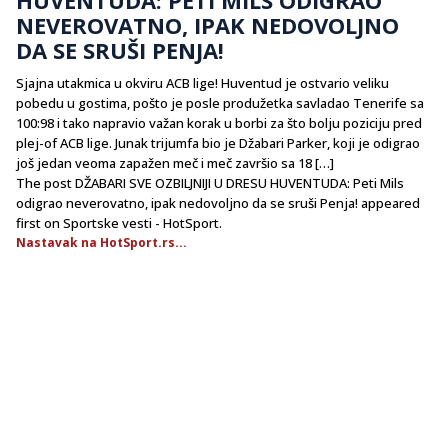
NEVEROVATNO, IPAK NEDOVOLJNO
DA SE SRUŠI PENJA!
Sjajna utakmica u okviru ACB lige! Huventud je ostvario veliku
pobedu u gostima, pošto je posle produžetka savladao Tenerife sa
100:98 i tako napravio važan korak u borbi za što bolju poziciju pred
plej-of ACB lige. Junak trijumfa bio je Džabari Parker, koji je odigrao
još jedan veoma zapažen meč i meč završio sa 18 […]
The post DŽABARI SVE OZBILJNIJI U DRESU HUVENTUDA: Peti Mils
odigrao neverovatno, ipak nedovoljno da se sruši Penja! appeared
first on Sportske vesti - HotSport.
Nastavak na HotSport.rs...