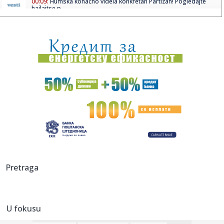
00:09:
Humska konačno videla konkretan Partizan! Pogledajte
hajlajtse p...
00:05:
Roganović ne pomišlja na opuštanje: Uvek ima mesta za
napredak...
00:04:
Vukotić ne zna ko je Baba: "Vidim da ga svi hvale"
00:01:
Na današnji dan, 7. avgust
23:59:
U predgrađu Damaska podignut autobus u vazduh, dve
osobe poginul...
23:55:
ROMAŠČENKO POSLE POTOPA U HUMSKOJ: Jedna stvar
posebno ga je ra...
23:54:
Aleksić: "Nemamo čega da se plašimo u Kazahstanu"
Pretraga
VIDEO
23:48:
Trener Tobola: "Hteli smo da Partizan napada po krilu"
U fokusu
23:47:
Škoda Peaq u serijskoj proizvodnji