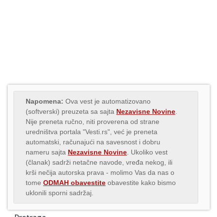
Napomena:
Ova vest je automatizovano
(softverski) preuzeta sa sajta
Nezavisne Novine
.
Nije preneta ručno, niti proverena od strane
uredništva portala "Vesti.rs", već je preneta
automatski, računajući na savesnost i dobru
nameru sajta
Nezavisne Novine
. Ukoliko vest
(članak) sadrži netačne navode, vređa nekog, ili
krši nečija autorska prava - molimo Vas da nas o
tome
ODMAH obavestite
obavestite kako bismo
uklonili sporni sadržaj.