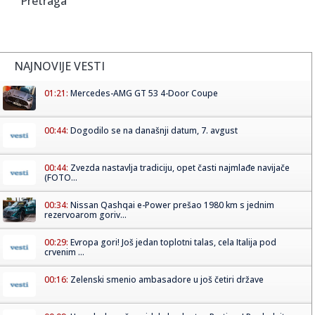
Pretraga
NAJNOVIJE VESTI
01:21:
Mercedes-AMG GT 53 4-Door Coupe
00:44:
Dogodilo se na današnji datum, 7. avgust
00:44:
Zvezda nastavlja tradiciju, opet časti najmlađe navijače
(FOTO...
00:34:
Nissan Qashqai e-Power prešao 1980 km s jednim
rezervoarom goriv...
00:29:
Evropa gori! Još jedan toplotni talas, cela Italija pod
crvenim ...
00:16:
Zelenski smenio ambasadore u još četiri države