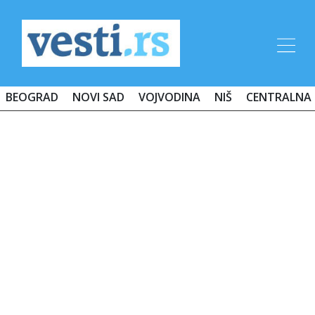
BEOGRAD
NOVI SAD
VOJVODINA
NIŠ
CENTRALNA 