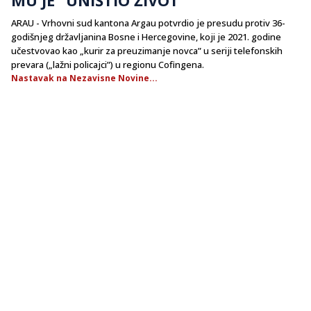
ARAU - Vrhovni sud kantona Argau potvrdio je presudu protiv 36-
godišnjeg državljanina Bosne i Hercegovine, koji je 2021. godine
učestvovao kao „kurir za preuzimanje novca” u seriji telefonskih
prevara („lažni policajci”) u regionu Cofingena.
Nastavak na Nezavisne Novine...