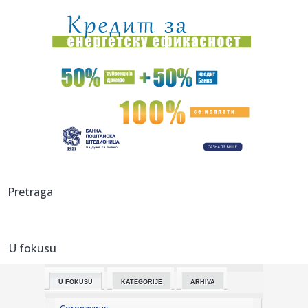
23:35:
"Nema lakih utakmica, ali mi smo Vojvodina"
23:33:
Ribakina sigurna u Torontu
23:32:
Brenin potez posle pada razbesneo javnost: Devojka joj
pružila r...
23:29:
Američki Senat usvojio zakon o sankcijama Rusiji usmjeren
na ene...
23:27:
Hitno se oglasili Rusi: "Provokacija!"
Pretraga
23:25:
MUP: Aktivna četiri veća požara, najveći izbio u mestu
Šumar...
U fokusu
23:24:
Ako ste planirali da kupite polovan automobil u Nemačkoj,
pogled...
U FOKUSU
KATEGORIJE
ARHIVA
23:22:
KAKVA PORUKA PRED NASTAVAK SEZONE: Srbija nadigrala
Rusiju posle ...