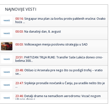
NAJNOVIJE VESTI
00:16:
Singapur ima plan za borbu protiv paklenih vrućina: Ovako
hoće ...
00:03:
Na današnji dan, 8. avgust
00:03:
Volkswagen menja poslovnu strategiju u SAD
23:51:
PARTIZAN TRLJA RUKE: Transfer Saše Lukića doneo crno-
belima 300...
23:48:
Otišao iz Arsenala pre nego što su podigli trofej – vratio
se...
23:47:
Srpkinje pronašle novčanik u Čanju, pa uradile nešto što je
...
23:46:
Detalji drame na nemačkom aerodromu: Vozač nogom
izbacio dron s...
23:42:
Kraj za Aleksandru i Anu: Eliminisane već na startu