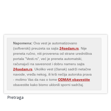
Napomena:
Ova vest je automatizovano
(softverski) preuzeta sa sajta
24sedam.rs
. Nije
preneta ručno, niti proverena od strane uredništva
portala "Vesti.rs", već je preneta automatski,
računajući na savesnost i dobru nameru sajta
24sedam.rs
. Ukoliko vest (članak) sadrži netačne
navode, vređa nekog, ili krši nečija autorska prava
- molimo Vas da nas o tome
ODMAH obavestite
obavestite kako bismo uklonili sporni sadržaj.
Pretraga