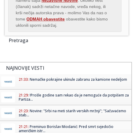
nameru sajta
Nezavisne Novine
. Ukoliko vest
(članak) sadrži netačne navode, vređa nekog, ili
krši nečija autorska prava - molimo Vas da nas o
tome
ODMAH obavestite
obavestite kako bismo
uklonili sporni sadržaj.
Pretraga
NAJNOVIJE VESTI
21:33:
Nemačke pokrajine ukinule zabranu za kamione nedeljom
21:29:
!Prošle godine sam rekao da je nemoguće da potpišem za
Partiza...
21:23:
Novine: "Srbi na meti starih verskih mržnji"; "Sačuvaćemo
stab...
21:21:
Preminuo Borislav Miodanić: Pred smrt svjedočio
američkim istr...