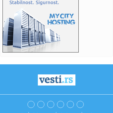
20:37:
BLAGOJEVIĆ ODUZEO BODOVE FAVORITU: Akron zaključao
gol i prekin...
20:31:
Veliki posao Zvezde – stiže jedan od Realovih projekata
20:31:
Iran: "Vreme je"
20:31:
Motociklista poginuo u teškoj saobraćajnoj nezgodi
20:31:
Nakon devet iscrpnih dana okončana borba trebinjskih
vatrogasaca
20:31:
Požar u Italjiji, evakuisani turisti i stanovnici
20:31:
Aerodrom u Lajpcigu dobio zaštitu od dronova
20:31:
Iran postavio uslove za otvaranje Ormuskog moreuza