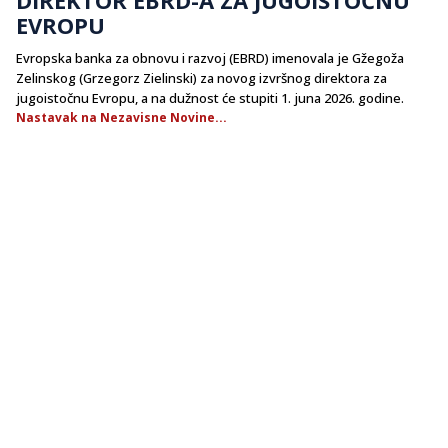
EVROPU
Evropska banka za obnovu i razvoj (EBRD) imenovala je Gžegoža
Zelinskog (Grzegorz Zielinski) za novog izvršnog direktora za
jugoistočnu Evropu, a na dužnost će stupiti 1. juna 2026. godine.
Nastavak na Nezavisne Novine...