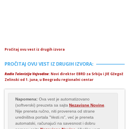
Pročitaj ovu vest iz drugih izvora
PROČITAJ OVU VEST IZ DRUGIH IZVORA:
Radio Televizija Vojvodine
: Novi direktor EBRD za Srbiju i JIE Gžegož
Zelinski od 1. juna, u Beogradu regionalni centar
Napomena:
Ova vest je automatizovano
(softverski) preuzeta sa sajta
Nezavisne Novine
.
Nije preneta ručno, niti proverena od strane
uredništva portala "Vesti.rs", već je preneta
automatski, računajući na savesnost i dobru