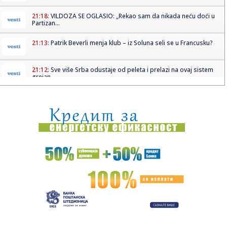
21:18:
VILDOZA SE OGLASIO: „Rekao sam da nikada neću doći u
Partizan...
21:13:
Patrik Beverli menja klub – iz Soluna seli se u Francusku?
21:12:
Sve više Srba odustaje od peleta i prelazi na ovaj sistem
grejan...
21:10:
Zašto svi kupuju ovaj Audi star 14 godina?! (Q3 2.0 TDI 177
KS S...
21:07:
Vojska je upala
21:01:
Ova frizura je idealna za letnje vrućine i ne pomera se ceo
dan
21:00:
Orlići izgubili na samom kraju: Novi poraz kadeta, ovaj je
bio p...
20:57:
Prvi korak ka "islamskom NATO-u"? Da li je odbrambeni
sporazum Tu...