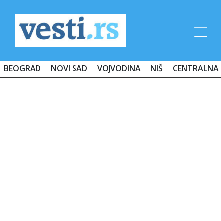
BEOGRAD
NOVI SAD
VOJVODINA
NIŠ
CENTRALNA 