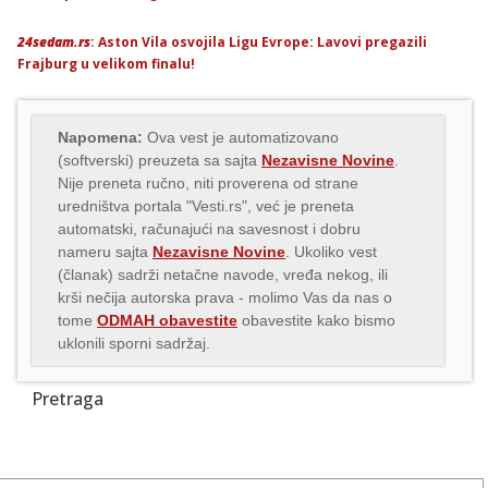
24sedam.rs
: Aston Vila osvojila Ligu Evrope: Lavovi pregazili
Frajburg u velikom finalu!
Napomena:
Ova vest je automatizovano
(softverski) preuzeta sa sajta
Nezavisne Novine
.
Nije preneta ručno, niti proverena od strane
uredništva portala "Vesti.rs", već je preneta
automatski, računajući na savesnost i dobru
nameru sajta
Nezavisne Novine
. Ukoliko vest
(članak) sadrži netačne navode, vređa nekog, ili
krši nečija autorska prava - molimo Vas da nas o
tome
ODMAH obavestite
obavestite kako bismo
uklonili sporni sadržaj.
Pretraga