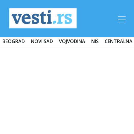
BEOGRAD
NOVI SAD
VOJVODINA
NIŠ
CENTRALNA 