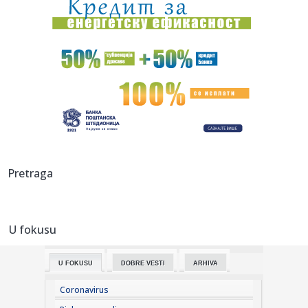
11:53:
Rusi besni na klub zbog Albanca koji je provocirao Srbe
11:53:
ILIĆ PRESEKAO: Četvorica iz prvog tima Partizana sele se u
Tele...
11:53:
KoZmaj Fest donosi muziku i prirodu na Kosmaj
11:49:
Velika odluka pred Dejvisom: U igri ugovor od 275 miliona
11:49:
Belorusija označila Juronjuz kao "ekstremistički medij"
Pretraga
11:48:
Tresla se gora, rodio se miš: Blokaderi danima najavljivali
"meg...
U fokusu
11:47:
Oko 2,5 miliona građana dobija direktnu uštedu na
lekovima; "Ov...
U FOKUSU
DOBRE VESTI
ARHIVA
11:45:
Netfliks vraća hit-komediju: Stiže 25 poznatih lica
Coronavirus