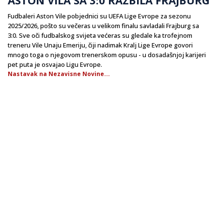
Fudbaleri Aston Vile pobjednici su UEFA Lige Evrope za sezonu
2025/2026, pošto su večeras u velikom finalu savladali Frajburg sa
3:0. Sve oči fudbalskog svijeta većeras su gledale ka trofejnom
treneru Vile Unaju Emeriju, čiji nadimak Kralj Lige Evrope govori
mnogo toga o njegovom trenerskom opusu - u dosadašnjoj karijeri
pet puta je osvajao Ligu Evrope.
Nastavak na Nezavisne Novine...