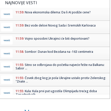
NAJNOVIJE VESTI
11:59:
Nova ekonomska dilema: Da li AI podiže cene?
11:59:
Bez vode delovi Novog Sada i Sremskih Karlovaca
11:59:
Vojno sposobni Ukrajinci će biti deportovani?
11:58:
Sombor: Dunav kod Bezdana na -163 centimetra
11:55:
Sitno se odbrojava do početka najveće fešte na Balkanu:
Sabor ...
11:55:
Čovek zbog kog je pola Ukrajine ustalo protiv Zelenskog:
"Znate ...
11:55:
Kula: Kula prvi put ugostila Olimpijadu trećeg doba
Zapadnobačk...
11:54:
Ispekcija zatvorila bazene Vladimira Tomovića posle
nastupa Tee ...