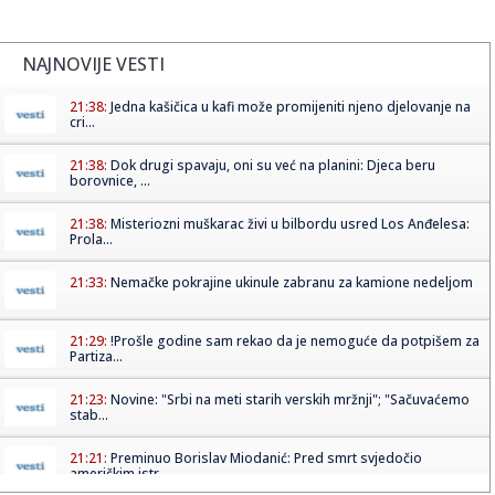
NAJNOVIJE VESTI
21:38:
Jedna kašičica u kafi može promijeniti njeno djelovanje na
cri...
21:38:
Dok drugi spavaju, oni su već na planini: Djeca beru
borovnice, ...
21:38:
Misteriozni muškarac živi u bilbordu usred Los Anđelesa:
Prola...
21:33:
Nemačke pokrajine ukinule zabranu za kamione nedeljom
21:29:
!Prošle godine sam rekao da je nemoguće da potpišem za
Partiza...
21:23:
Novine: "Srbi na meti starih verskih mržnji"; "Sačuvaćemo
stab...
21:21:
Preminuo Borislav Miodanić: Pred smrt svjedočio
američkim istr...