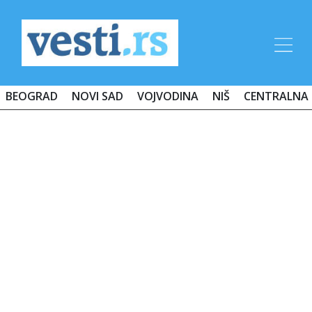
BEOGRAD
NOVI SAD
VOJVODINA
NIŠ
CENTRALNA 