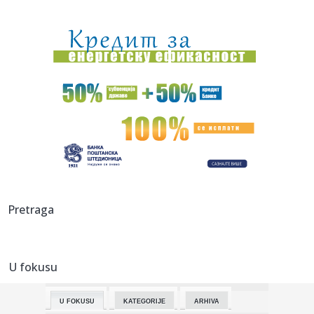
21:18:
VILDOZA SE OGLASIO: „Rekao sam da nikada neću doći u
Partizan...
21:13:
Patrik Beverli menja klub – iz Soluna seli se u Francusku?
21:12:
Sve više Srba odustaje od peleta i prelazi na ovaj sistem
grejan...
21:10:
Zašto svi kupuju ovaj Audi star 14 godina?! (Q3 2.0 TDI 177
KS S...
21:07:
Vojska je upala
21:01:
Ova frizura je idealna za letnje vrućine i ne pomera se ceo
Pretraga
dan
21:00:
Orlići izgubili na samom kraju: Novi poraz kadeta, ovaj je
bio p...
U fokusu
20:57:
Prvi korak ka "islamskom NATO-u"? Da li je odbrambeni
sporazum Tu...
U FOKUSU
KATEGORIJE
ARHIVA
20:57:
Murinjo izmešao karte – Real slavio u Budimpešti