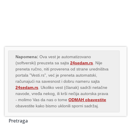
Napomena:
Ova vest je automatizovano
(softverski) preuzeta sa sajta
24sedam.rs
. Nije
preneta ručno, niti proverena od strane uredništva
portala "Vesti.rs", već je preneta automatski,
računajući na savesnost i dobru nameru sajta
24sedam.rs
. Ukoliko vest (članak) sadrži netačne
navode, vređa nekog, ili krši nečija autorska prava
- molimo Vas da nas o tome
ODMAH obavestite
obavestite kako bismo uklonili sporni sadržaj.
Pretraga