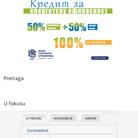
11:53:
Rusi besni na klub zbog Albanca koji je provocirao Srbe
11:53:
ILIĆ PRESEKAO: Četvorica iz prvog tima Partizana sele se u
Tele...
11:53:
KoZmaj Fest donosi muziku i prirodu na Kosmaj
11:49:
Velika odluka pred Dejvisom: U igri ugovor od 275 miliona
11:49:
Belorusija označila Juronjuz kao "ekstremistički medij"
Pretraga
11:48:
Tresla se gora, rodio se miš: Blokaderi danima najavljivali
"meg...
U fokusu
11:47:
Oko 2,5 miliona građana dobija direktnu uštedu na
lekovima; "Ov...
U FOKUSU
KATEGORIJE
ARHIVA
11:45:
Netfliks vraća hit-komediju: Stiže 25 poznatih lica
Coronavirus