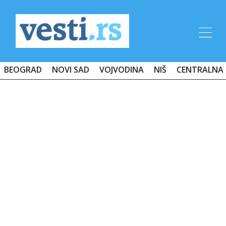
BEOGRAD
NOVI SAD
VOJVODINA
NIŠ
CENTRALNA 