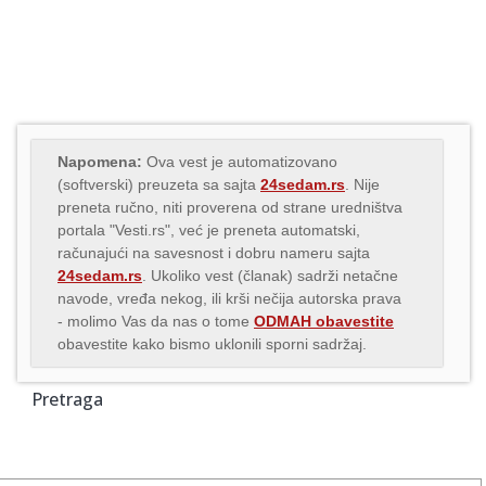
Napomena:
Ova vest je automatizovano
(softverski) preuzeta sa sajta
24sedam.rs
. Nije
preneta ručno, niti proverena od strane uredništva
portala "Vesti.rs", već je preneta automatski,
računajući na savesnost i dobru nameru sajta
24sedam.rs
. Ukoliko vest (članak) sadrži netačne
navode, vređa nekog, ili krši nečija autorska prava
- molimo Vas da nas o tome
ODMAH obavestite
obavestite kako bismo uklonili sporni sadržaj.
Pretraga