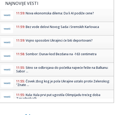
NAJNOVIJE VESTI
11:59:
Nova ekonomska dilema: Da li AI podiže cene?
11:59:
Bez vode delovi Novog Sada i Sremskih Karlovaca
11:59:
Vojno sposobni Ukrajinci će biti deportovani?
11:58:
Sombor: Dunav kod Bezdana na -163 centimetra
11:55:
Sitno se odbrojava do početka najveće fešte na Balkanu:
Sabor ...
11:55:
Čovek zbog kog je pola Ukrajine ustalo protiv Zelenskog:
"Znate ...
11:55:
Kula: Kula prvi put ugostila Olimpijadu trećeg doba
Zapadnobačk...
11:54:
Ispekcija zatvorila bazene Vladimira Tomovića posle
nastupa Tee ...