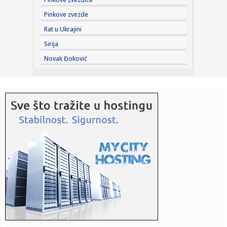
poziva
Pinkove zvezde
11:30:
Mačke ili psi: Šta nauka kaže o tome ko je zapravo
Rat u Ukrajini
pametniji?
Sirija
11:28:
Амерички кошаркаш Лони Вокер ...
Novak Đoković
11:28:
Makabi ne staje!
11:28:
Reditelj Stevan Filipović pretučen u centru Beograda
11:26:
Sombor: Objavljen kompletan program „Bodrog festa“
11:25:
Vens: Pregovori će biti teški, ali cilj je jasan
11:25:
Novi atentat šokirao Ruse: Eksplodirao mercedes "kralja
dronova"
11:25:
Bosančić: 10 miliona KM potrebno za makadamske puteve