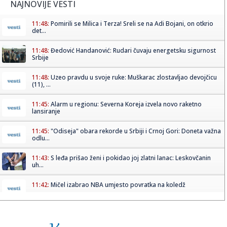
NAJNOVIJE VESTI
11:48:
Pomirili se Milica i Terza! Sreli se na Adi Bojani, on otkrio
det...
11:48:
Đedović Handanović: Rudari čuvaju energetsku sigurnost
Srbije
11:48:
Uzeo pravdu u svoje ruke: Muškarac zlostavljao devojčicu
(11), ...
11:45:
Alarm u regionu: Severna Koreja izvela novo raketno
lansiranje
11:45:
"Odiseja" obara rekorde u Srbiji i Crnoj Gori: Doneta važna
odlu...
11:43:
S leđa prišao ženi i pokidao joj zlatni lanac: Leskovčanin
uh...
11:42:
Mičel izabrao NBA umjesto povratka na koledž
11:42:
Koliko data centri zaista "piju" Dunav