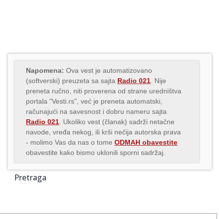
Napomena:
Ova vest je automatizovano
(softverski) preuzeta sa sajta
Radio 021
. Nije
preneta ručno, niti proverena od strane uredništva
portala "Vesti.rs", već je preneta automatski,
računajući na savesnost i dobru nameru sajta
Radio 021
. Ukoliko vest (članak) sadrži netačne
navode, vređa nekog, ili krši nečija autorska prava
- molimo Vas da nas o tome
ODMAH obavestite
obavestite kako bismo uklonili sporni sadržaj.
Pretraga