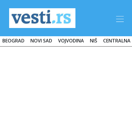
BEOGRAD
NOVI SAD
VOJVODINA
NIŠ
CENTRALNA 