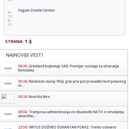
Pagani Zonda Cervino
AU
TO
BL
OG
STRANA:
1
2
NAJNOVIJE VESTI
00:30:
Grenland bojkotuje SAD: Premijer izostaje sa otvaranja
konzulata
00:26:
Neobičan slučaj: Ptičji grip prvi put pronađen kod polarnog
m...
00:26:
Novi Kia Niro
00:04:
Trampova administracija će obavestiti NATO o smanjenju
američke...
23:50:
VIRTUS DOŽIVEO ŠOKANTAN PORAZ: Trento ostvario