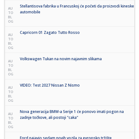
Stellantisova fabrika u Francuskoj će početi da proizvodi kineske
AU
automobile
TO
BL
OG
Capricorn 01 Zagato Tutto Rosso
AU
TO
BL
OG
Volkswagen Tukan na novim najavnim slikama
AU
TO
BL
OG
VIDEO: Test 2027 Nissan Z Nismo
AU
TO
BL
OG
Nova generacija BMW-a Serije 1 će ponovo imati pogon na
AU
zadnje točkove, ali postoji "caka"
TO
BL
OG
Ford najavio sedam novih vozila za evropsko tržište