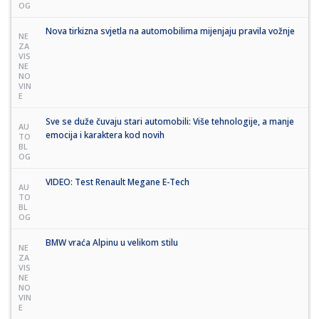
OG
Nova tirkizna svjetla na automobilima mijenjaju pravila vožnje
NE
ZA
VIS
NE
NO
VIN
E
Sve se duže čuvaju stari automobili: Više tehnologije, a manje
AU
emocija i karaktera kod novih
TO
BL
OG
VIDEO: Test Renault Megane E-Tech
AU
TO
BL
OG
BMW vraća Alpinu u velikom stilu
NE
ZA
VIS
NE
NO
VIN
E