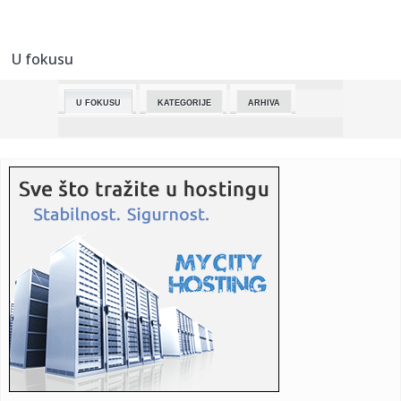
23:01:
Monolord objavio novu pjesmu sa legendom death metala
(VIDEO)
U fokusu
23:01:
Tri zabavna načina da usporite starenje mozga
U FOKUSU
KATEGORIJE
ARHIVA
23:01:
Pistonsi imaju dilemu vrijednu skoro 300 miliona
23:01:
Drama na Kanskom festivalu usred Almodovarovog filma
23:01:
Neobični gosti u šatoru (VIDEO)
23:01:
Rekordni osmi pehar: Borcu Kup Republike Srpske
22:59:
NBS: Podnećemo krivičnu prijavu protiv lica umešanog u
šaranj...
22:58:
Putniković: Za Srbiju ključno da rafinerija u Pančevu nastavi
...
22:58:
Laslo Đere izborio plasman u osminu finala turnira u