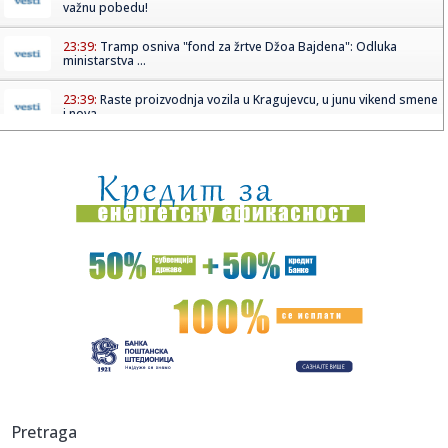
važnu pobedu!
23:39:
Tramp osniva "fond za žrtve Džoa Bajdena": Odluka
ministarstva ...
23:39:
Raste proizvodnja vozila u Kragujevcu, u junu vikend smene
i nova...
23:25:
Emotivan trenutak Sare Reljić sa bratom na venčanju! Evo
šta r...
23:22:
VAŽNA PORUKA: Delije, ovo morate da znate pred revanš
sa Partiz...
23:12:
Sportske igre mladih u četvrtak na terenima Osnovne škole
Du...
23:03:
Najavljen Touring Superleggera Veloce12 Aperta
23:01:
Koliko intimni odnos zaista treba da traje da bi žena
uživala?
23:01:
Arsenal poslije 22 godine ponovo šampion Engleske
Pretraga