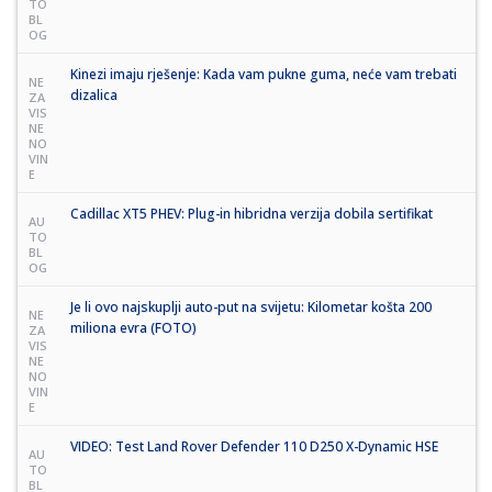
TO
BL
OG
Kinezi imaju rješenje: Kada vam pukne guma, neće vam trebati
NE
dizalica
ZA
VIS
NE
NO
VIN
E
Cadillac XT5 PHEV: Plug-in hibridna verzija dobila sertifikat
AU
TO
BL
OG
Je li ovo najskuplji auto-put na svijetu: Kilometar košta 200
NE
miliona evra (FOTO)
ZA
VIS
NE
NO
VIN
E
VIDEO: Test Land Rover Defender 110 D250 X-Dynamic HSE
AU
TO
BL