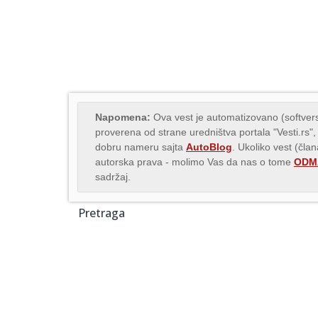
Napomena:
Ova vest je automatizovano (softvers
proverena od strane uredništva portala "Vesti.rs",
dobru nameru sajta
AutoBlog
. Ukoliko vest (čla
autorska prava - molimo Vas da nas o tome
ODMA
sadržaj.
Pretraga