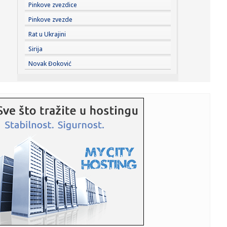
17:09:
Kopaonik dobija nove ski-staze: U posao vredan više od
Pinkove zvezdice
pola mili...
Pinkove zvezde
17:07:
Vikend bez vode na dve lokacije u Nišu: Ekipe JKP Naisus
Rat u Ukrajini
izlaz...
Sirija
17:04:
Landrovers Panterra je električni Land Rover Defender
Novak Đoković
17:04:
Xiaomi pravi veliki korak: HyperOS 4 "silazi među ljude"
17:03:
Novi skandal Kurtijeve vlasti: Priština zabranila direktoru
Tele...
17:03:
Cvetkovićev gol u 16. sekundi nije najbrži koji je postigao
17:01:
Dramatičan snimak: Lekari svojim telima štitili pacijenta
usred...
17:00:
Samo 99 primeraka i čak 1.015 KS: Novi Lamborghini je
omaž slav...
17:00:
Mađar: Vodostaj Dunava kod nuklearke Pakš od nedelje
porastao z...