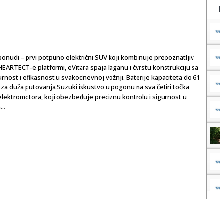
onudi – prvi potpuno električni SUV koji kombinuje prepoznatljiv
HEARTECT-e platformi, eVitara spaja laganu i čvrstu konstrukciju sa
rnost i efikasnost u svakodnevnoj vožnji. Baterije kapaciteta do 61
a duža putovanja.Suzuki iskustvo u pogonu na sva četiri točka
elektromotora, koji obezbeđuje preciznu kontrolu i sigurnost u
..