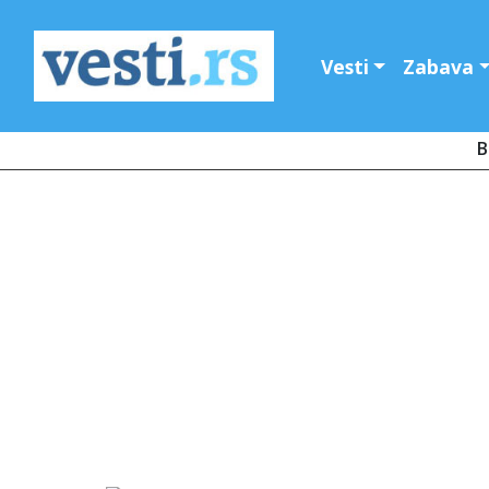
Vesti
Zabava
B