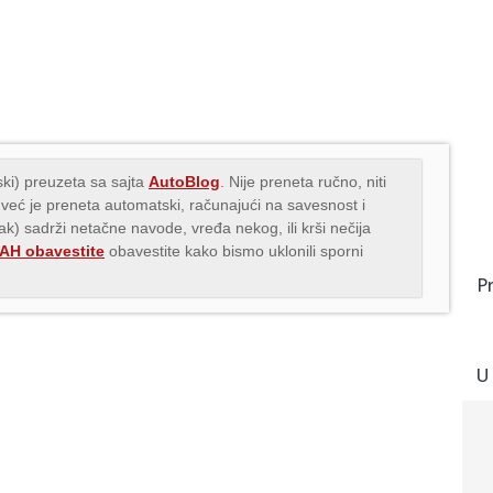
ki) preuzeta sa sajta
AutoBlog
. Nije preneta ručno, niti
 već je preneta automatski, računajući na savesnost i
nak) sadrži netačne navode, vređa nekog, ili krši nečija
H obavestite
obavestite kako bismo uklonili sporni
P
U