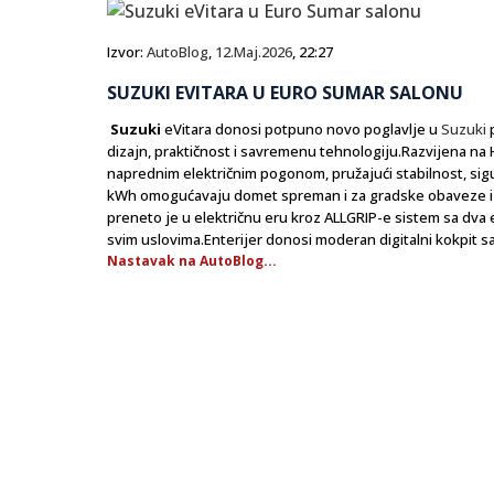
Izvor:
AutoBlog
,
12.Maj.2026
, 22:27
SUZUKI EVITARA U EURO SUMAR SALONU
Suzuki
eVitara donosi potpuno novo poglavlje u
Suzuki
p
dizajn, praktičnost i savremenu tehnologiju.Razvijena na 
naprednim električnim pogonom, pružajući stabilnost, sigu
kWh omogućavaju domet spreman i za gradske obaveze i z
preneto je u električnu eru kroz ALLGRIP-e sistem sa dva 
svim uslovima.Enterijer donosi moderan digitalni kokpit sa.
Nastavak na AutoBlog...