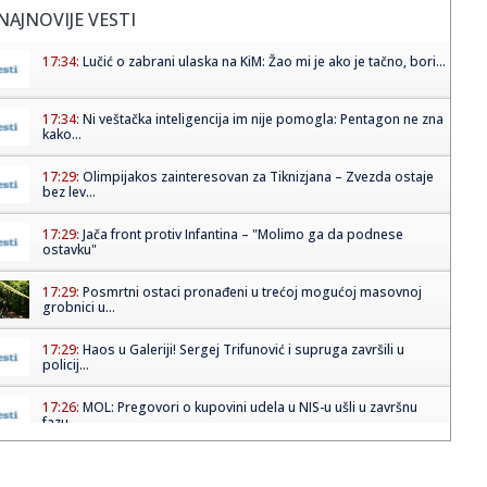
NAJNOVIJE VESTI
17:34:
Lučić o zabrani ulaska na KiM: Žao mi je ako je tačno, bori...
17:34:
Ni veštačka inteligencija im nije pomogla: Pentagon ne zna
kako...
17:29:
Olimpijakos zainteresovan za Tiknizjana – Zvezda ostaje
bez lev...
17:29:
Jača front protiv Infantina – "Molimo ga da podnese
ostavku"
17:29:
Posmrtni ostaci pronađeni u trećoj mogućoj masovnoj
grobnici u...
17:29:
Haos u Galeriji! Sergej Trifunović i supruga završili u
policij...
17:26:
MOL: Pregovori o kupovini udela u NIS-u ušli u završnu
fazu
17:25:
ŠTA ĆE REĆI DELIJE? Tiknizjan na meti dobro poznatog
kluba!