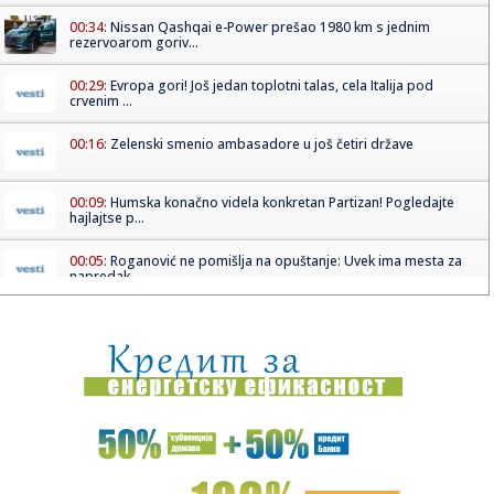
00:34:
Nissan Qashqai e-Power prešao 1980 km s jednim
rezervoarom goriv...
00:29:
Evropa gori! Još jedan toplotni talas, cela Italija pod
crvenim ...
00:16:
Zelenski smenio ambasadore u još četiri države
00:09:
Humska konačno videla konkretan Partizan! Pogledajte
hajlajtse p...
00:05:
Roganović ne pomišlja na opuštanje: Uvek ima mesta za
napredak...
00:04:
Vukotić ne zna ko je Baba: "Vidim da ga svi hvale"
00:01:
Na današnji dan, 7. avgust
23:59:
U predgrađu Damaska podignut autobus u vazduh, dve
osobe poginul...