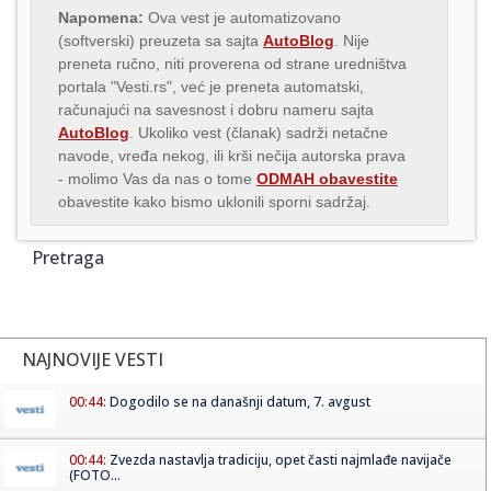
Napomena:
Ova vest je automatizovano
(softverski) preuzeta sa sajta
AutoBlog
. Nije
preneta ručno, niti proverena od strane uredništva
portala "Vesti.rs", već je preneta automatski,
računajući na savesnost i dobru nameru sajta
AutoBlog
. Ukoliko vest (članak) sadrži netačne
navode, vređa nekog, ili krši nečija autorska prava
- molimo Vas da nas o tome
ODMAH obavestite
obavestite kako bismo uklonili sporni sadržaj.
Pretraga
NAJNOVIJE VESTI
00:44:
Dogodilo se na današnji datum, 7. avgust
00:44:
Zvezda nastavlja tradiciju, opet časti najmlađe navijače
(FOTO...