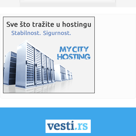
23:35:
Otkriveni detalji pucnjave na američki konzulat; Iza svega
stoji...
23:34:
PRE PAR MESECI SANJALI TITULU, SADA IH SVI DEMOLIRAJU:
Benfika si...
23:33:
Težak udes žene iz BiH: Bmw-om se „zakucala“ u zid, na nju
...
23:33:
Kratak predah od vrućina: Pljuskovi noćas stižu u region,
osvj...
23:33:
Osuđen provalnik iz BiH, branio se da je krao za liječenje
ćer...
23:32:
Potresna poruka Dijane Dilajn o životu i smrti njenog brata:
"Im...
23:31:
Partizan "otkrio" reakciju posle IMT-a: Ilić imao jasnu
poruku i...
23:29:
SCENA KOJA GOVORI SVE: Ilić krenuo ka tunelu, a onda je
Humska z...