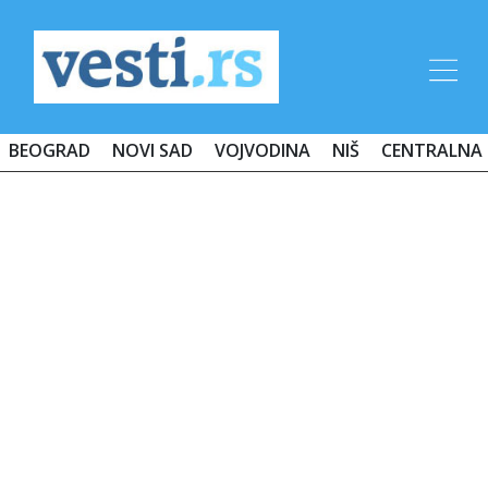
BEOGRAD
NOVI SAD
VOJVODINA
NIŠ
CENTRALNA 