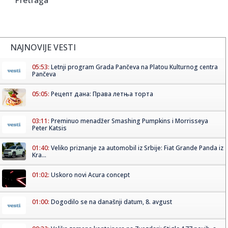
NAJNOVIJE VESTI
05:53:
Letnji program Grada Pančeva na Platou Kulturnog centra
Pančeva
05:05:
Рецепт дана: Права летња торта
03:11:
Preminuo menadžer Smashing Pumpkins i Morrisseya
Peter Katsis
01:40:
Veliko priznanje za automobil iz Srbije: Fiat Grande Panda iz
Kra...
01:02:
Uskoro novi Acura concept
01:00:
Dogodilo se na današnji datum, 8. avgust