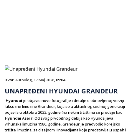
Izvor:
AutoBlog
,
17.Maj.2026
, 09:04
UNAPREĐENI HYUNDAI GRANDEUR
Hyundai
je objavio nove fotografije i detalje o obnovljenoj verziji
luksuzne limuzine Grandeur, koja se u aktuelnoj, sedmoj generaciji
pojavila u oktobru 2022. godine (na nekim tržištima se prodaje kao
Hyundai
Azera).Od svog prvobitnog debija kao Hyundaijeva
vrhunska limuzina 1986. godine, Grandeur je predvodio korejsko
tržište limuzina, sa dizajnom i inovacijama koje predstavljaju uspeh i