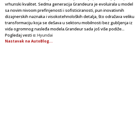
vrhunski kvalitet. Sedma generacija Grandeura je evoluirala u model
sa novim nivoom prefinjenosti i sofisticiranosti, pun inovativnih
dizajnerskih naznaka i visokotehnoloških detalja, što odražava veliku
transformaciju koja se dešava u sektoru mobilnosti bez gubljenja iz
vida ogromnog nasleđa modela.Grandeur sada još više podiže...
Pogledaj vesti o:
Hyundai
Nastavak na AutoBlog...