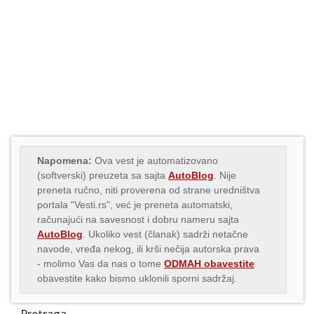
Napomena:
Ova vest je automatizovano
(softverski) preuzeta sa sajta
AutoBlog
. Nije
preneta ručno, niti proverena od strane uredništva
portala "Vesti.rs", već je preneta automatski,
računajući na savesnost i dobru nameru sajta
AutoBlog
. Ukoliko vest (članak) sadrži netačne
navode, vređa nekog, ili krši nečija autorska prava
- molimo Vas da nas o tome
ODMAH obavestite
obavestite kako bismo uklonili sporni sadržaj.
Pretraga