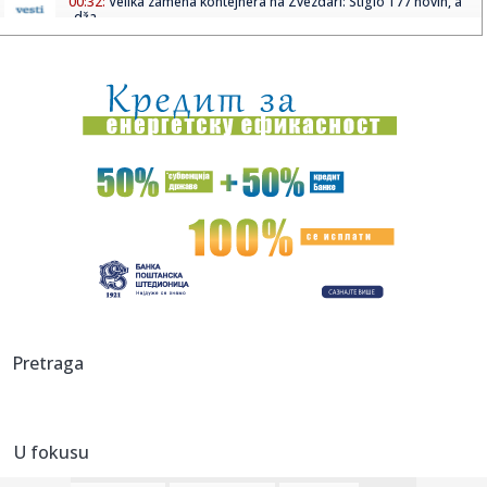
00:32:
Velika zamena kontejnera na Zvezdari: Stiglo 177 novih, a
„dža...
00:16:
Singapur ima plan za borbu protiv paklenih vrućina: Ovako
hoće ...
00:03:
Na današnji dan, 8. avgust
00:03:
Volkswagen menja poslovnu strategiju u SAD
23:51:
PARTIZAN TRLJA RUKE: Transfer Saše Lukića doneo crno-
belima 300...
23:48:
Otišao iz Arsenala pre nego što su podigli trofej – vratio
se...
23:47:
Srpkinje pronašle novčanik u Čanju, pa uradile nešto što je
Pretraga
...
23:46:
Detalji drame na nemačkom aerodromu: Vozač nogom
izbacio dron s...
U fokusu
23:42:
Kraj za Aleksandru i Anu: Eliminisane već na startu