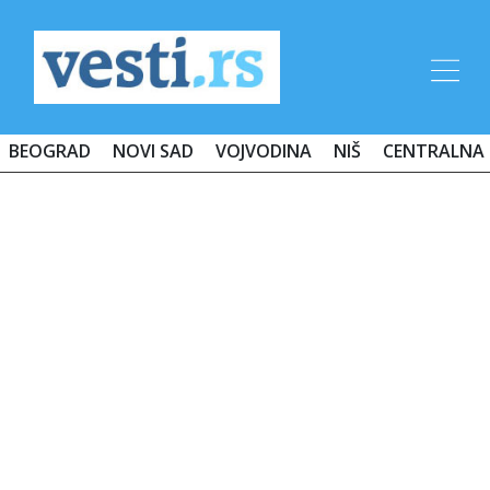
BEOGRAD
NOVI SAD
VOJVODINA
NIŠ
CENTRALNA 