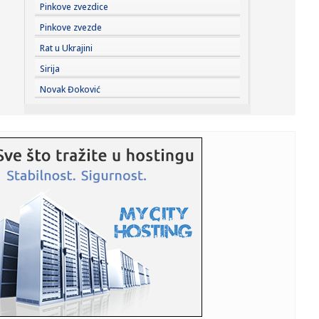
14:34:
Vučić nakon sastanka sa Zelenskim: Srbija podržava
Pinkove zvezdice
teritorijal...
Pinkove zvezde
14:34:
Tisa nominovala bivšeg predsednika Vrhovnog suda za
Rat u Ukrajini
predsednika ...
Sirija
14:30:
Nikki Sixx o korišćenju pratećih snimaka na koncertima
Novak Đoković
Motley ...
14:30:
Luksuzne sandale koje osvajaju ljeto 2026: Ovi modeli su
najpože...
14:29:
Požar kod Konjica i dalje aktivan VIDEO
14:28:
Rusi nude do 10.600 evra za novog vojnika: Regioni
povećavaju na...
14:27:
INFORMACIJA KOJA ZANIMA CELU SRBIJU: Kako gledati
sport bez kablo...
14:26:
Ovo su najčešće greške koje vlasnici pasa rade tokom
vrućina
14:26:
Srđan Blagojević: "Sramota me je..."