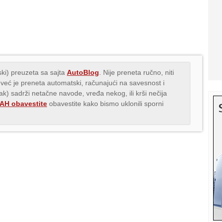
ki) preuzeta sa sajta
AutoBlog
. Nije preneta ručno, niti
 već je preneta automatski, računajući na savesnost i
nak) sadrži netačne navode, vređa nekog, ili krši nečija
H obavestite
obavestite kako bismo uklonili sporni