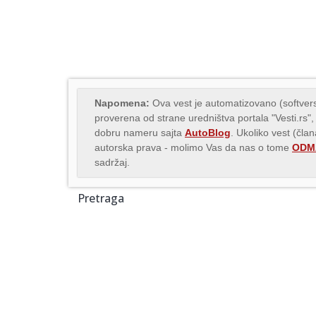
Napomena:
Ova vest je automatizovano (softvers
proverena od strane uredništva portala "Vesti.rs",
dobru nameru sajta
AutoBlog
. Ukoliko vest (čla
autorska prava - molimo Vas da nas o tome
ODMA
sadržaj.
Pretraga