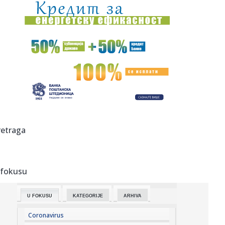
14:40:
Arsenalovo pakleno pojačanje za odbranu titule: Stigao je
Bruno ...
14:39:
Airbnb beleži veliku potražnju širom sveta, akcije porasle
dev...
14:39:
GIMARAEŠ ZVANIČNO PREDSTAVLJEN: Arsenal završio
jedan od najve...
14:36:
Eminin sin napunio 18 godina: Emotivna poruka pevačice o
kojoj s...
14:34:
Masovna tuča navijača Dinama i Hajduka na parkingu
retraga
zagrebačkog...
14:34:
Prekinuta sjednica u Prištini: Poslanica jajima gađala Kurtija
...
 fokusu
14:34:
Nakon višednevne borbe: Ugašena sva požarišta u
Trebinju
U FOKUSU
KATEGORIJE
ARHIVA
14:34:
Primljen u bolnicu sa 6,2 promila alkohola u krvi: "Ne
pamtim ov...
Coronavirus