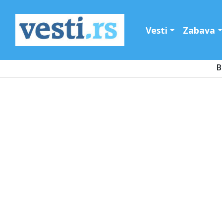
Vesti
Zabava
B