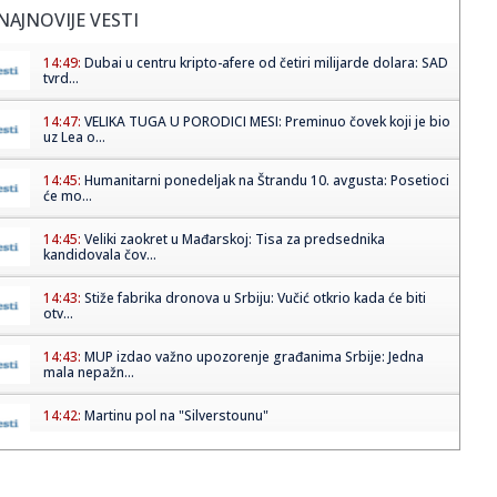
NAJNOVIJE VESTI
14:49:
Dubai u centru kripto-afere od četiri milijarde dolara: SAD
tvrd...
14:47:
VELIKA TUGA U PORODICI MESI: Preminuo čovek koji je bio
uz Lea o...
14:45:
Humanitarni ponedeljak na Štrandu 10. avgusta: Posetioci
će mo...
14:45:
Veliki zaokret u Mađarskoj: Tisa za predsednika
kandidovala čov...
14:43:
Stiže fabrika dronova u Srbiju: Vučić otkrio kada će biti
otv...
14:43:
MUP izdao važno upozorenje građanima Srbije: Jedna
mala nepažn...
14:42:
Martinu pol na "Silverstounu"
14:41:
Obratili se Vučić i Zelenski: „Nastavićemo da vodimo
princip...